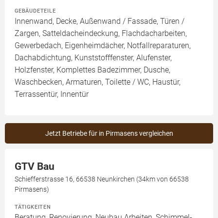
GEBÄUDETEILE
Innenwand, Decke, Außenwand / Fassade, Türen /
Zargen, Satteldacheindeckung, Flachdacharbeiten,
Gewerbedach, Eigenheimdächer, Notfallreparaturen,
Dachabdichtung, Kunststofffenster, Alufenster,
Holzfenster, Komplettes Badezimmer, Dusche,
Waschbecken, Armaturen, Toilette / WC, Haustür,
Terrassentür, Innentür
Jetzt Betriebe für in Pirmasens vergleichen
GTV Bau
Schiefferstrasse 16, 66538 Neunkirchen (34km von 66538
Pirmasens)
TÄTIGKEITEN
Beratung, Renovierung, Neubau Arbeiten, Schimmel-