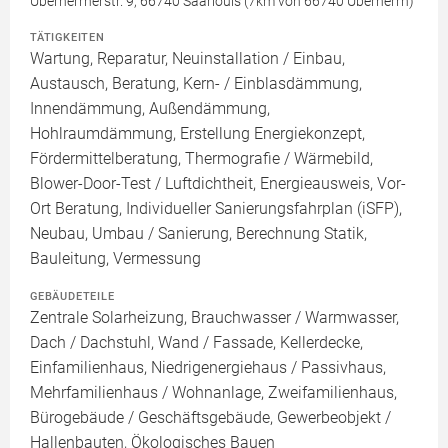
Überherrnerstr. 9, 66740 Saarlouis (7km von 66740 Überherrn)
TÄTIGKEITEN
Wartung, Reparatur, Neuinstallation / Einbau,
Austausch, Beratung, Kern- / Einblasdämmung,
Innendämmung, Außendämmung,
Hohlraumdämmung, Erstellung Energiekonzept,
Fördermittelberatung, Thermografie / Wärmebild,
Blower-Door-Test / Luftdichtheit, Energieausweis, Vor-
Ort Beratung, Individueller Sanierungsfahrplan (iSFP),
Neubau, Umbau / Sanierung, Berechnung Statik,
Bauleitung, Vermessung
GEBÄUDETEILE
Zentrale Solarheizung, Brauchwasser / Warmwasser,
Dach / Dachstuhl, Wand / Fassade, Kellerdecke,
Einfamilienhaus, Niedrigenergiehaus / Passivhaus,
Mehrfamilienhaus / Wohnanlage, Zweifamilienhaus,
Bürogebäude / Geschäftsgebäude, Gewerbeobjekt /
Hallenbauten, Ökologisches Bauen