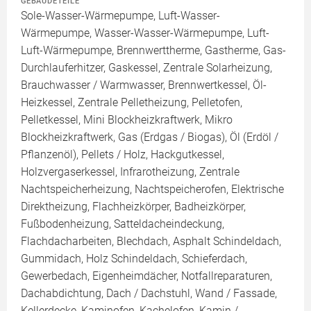
GEBÄUDETEILE
Sole-Wasser-Wärmepumpe, Luft-Wasser-
Wärmepumpe, Wasser-Wasser-Wärmepumpe, Luft-
Luft-Wärmepumpe, Brennwerttherme, Gastherme, Gas-
Durchlauferhitzer, Gaskessel, Zentrale Solarheizung,
Brauchwasser / Warmwasser, Brennwertkessel, Öl-
Heizkessel, Zentrale Pelletheizung, Pelletofen,
Pelletkessel, Mini Blockheizkraftwerk, Mikro
Blockheizkraftwerk, Gas (Erdgas / Biogas), Öl (Erdöl /
Pflanzenöl), Pellets / Holz, Hackgutkessel,
Holzvergaserkessel, Infrarotheizung, Zentrale
Nachtspeicherheizung, Nachtspeicherofen, Elektrische
Direktheizung, Flachheizkörper, Badheizkörper,
Fußbodenheizung, Satteldacheindeckung,
Flachdacharbeiten, Blechdach, Asphalt Schindeldach,
Gummidach, Holz Schindeldach, Schieferdach,
Gewerbedach, Eigenheimdächer, Notfallreparaturen,
Dachabdichtung, Dach / Dachstuhl, Wand / Fassade,
Kellerdecke, Kaminofen, Kachelofen, Kamin /