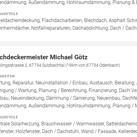
endämmung, Außendämmung, Hohlraumdämmung, Planung & 
ÄUDETEILE
teldacheindeckung, Flachdacharbeiten, Blechdach, Asphalt Sc
enheimdächer, Notfallreparaturen, Dachabdichtung, Dach / Dach
chdeckermeister Michael Götz
hlingsstrasse 2, 67734 Sulzbachtal (19km von 67734 Odenbach)
IGKEITEN
tung, Reparatur, Neuinstallation / Einbau, Austausch, Beratung, 
nigung / Wartung, Planung / Berechnung, Finanzierung, Dach Ve
bau, Neueindeckung, Dämmung / Sanierung, Neueinbau, Dachfe
endämmung, Außendämmung, Hohlraumdämmung, Planung / 
ÄUDETEILE
trale Solarheizung, Brauchwasser / Warmwasser, Satteldacheind
fenster, Holzfenster, Dach / Dachstuhl, Wand / Fassade, Kellerde