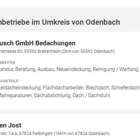
hbetriebe im Umkreis von Odenbach
usch GmbH Bedachungen
chstrasse 80, 55592 Breitenheim (2km von 55592 Odenbach)
IGKEITEN
aratur, Beratung, Ausbau, Neueindeckung, Reinigung / Wartun
ÄUDETEILE
teldacheindeckung, Flachdacharbeiten, Blechdach, Schieferdac
fallreparaturen, Dachabdichtung, Dach / Dachstuhl
en Jost
hstr. 14 a, 67824 Feilbingert (16km von 67824 Odenbach)