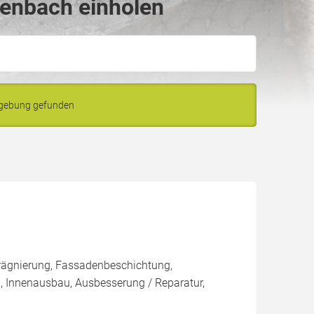
denbach einholen
mgebung gefunden
rägnierung, Fassadenbeschichtung,
, Innenausbau, Ausbesserung / Reparatur,