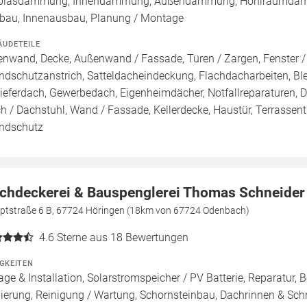
blasdämmung, Innendämmung, Außendämmung, Hohlraumdämmu
au, Innenausbau, Planung / Montage
ÄUDETEILE
enwand, Decke, Außenwand / Fassade, Türen / Zargen, Fenster / 
ndschutzanstrich, Satteldacheindeckung, Flachdacharbeiten, B
ieferdach, Gewerbedach, Eigenheimdächer, Notfallreparaturen, Da
h / Dachstuhl, Wand / Fassade, Kellerdecke, Haustür, Terrassentü
ndschutz
chdeckerei & Bauspenglerei Thomas Schneider
ptstraße 6 B, 67724 Höringen (18km von 67724 Odenbach)
4.6
Sterne aus 18 Bewertungen
IGKEITEN
age & Installation, Solarstromspeicher / PV Batterie, Reparatu
ierung, Reinigung / Wartung, Schornsteinbau, Dachrinnen & Sc