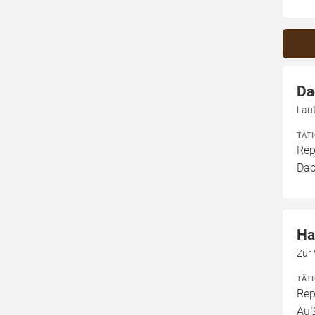
Da
Lau
TÄT
Rep
Dac
Ha
Zur
TÄT
Rep
Au