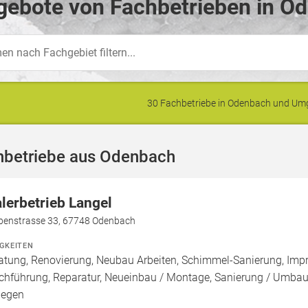
gebote von Fachbetrieben in O
30 Fachbetriebe in Odenbach und U
hbetriebe aus Odenbach
lerbetrieb Langel
benstrasse 33, 67748 Odenbach
IGKEITEN
atung, Renovierung, Neubau Arbeiten, Schimmel-Sanierung, Imp
chführung, Reparatur, Neueinbau / Montage, Sanierung / Umbau
legen