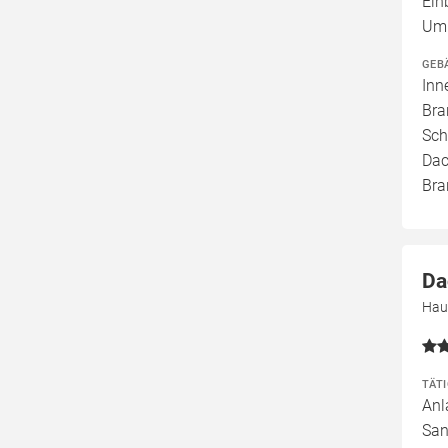
Ein
Umb
GEB
Inn
Bra
Sch
Dac
Bra
Da
Hau
TÄT
Anl
San