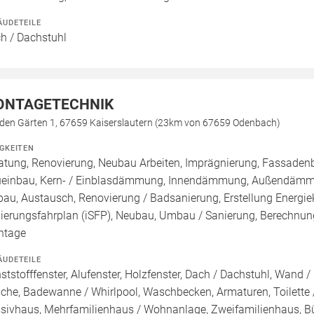
ÄUDETEILE
h / Dachstuhl
ONTAGETECHNIK
 den Gärten 1, 67659 Kaiserslautern (23km von 67659 Odenbach)
IGKEITEN
atung, Renovierung, Neubau Arbeiten, Imprägnierung, Fassadenb
einbau, Kern- / Einblasdämmung, Innendämmung, Außendämmu
bau, Austausch, Renovierung / Badsanierung, Erstellung Energiek
ierungsfahrplan (iSFP), Neubau, Umbau / Sanierung, Berechnung
ntage
ÄUDETEILE
ststofffenster, Alufenster, Holzfenster, Dach / Dachstuhl, Wand
che, Badewanne / Whirlpool, Waschbecken, Armaturen, Toilette /
sivhaus, Mehrfamilienhaus / Wohnanlage, Zweifamilienhaus, 