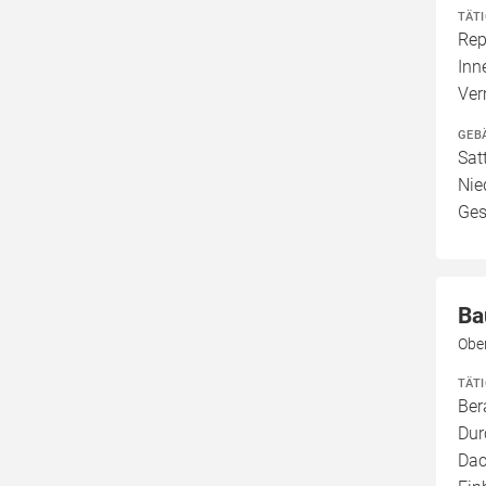
TÄT
Rep
Inn
Ve
GEB
Sat
Nie
Ges
Ba
Obe
TÄT
Ber
Dur
Dac