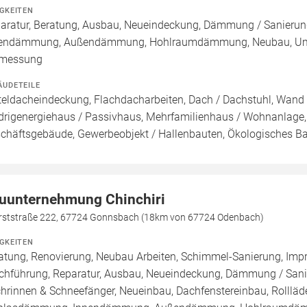
IGKEITEN
aratur, Beratung, Ausbau, Neueindeckung, Dämmung / Sanierun
endämmung, Außendämmung, Hohlraumdämmung, Neubau, Umbau 
rmessung
ÄUDETEILE
teldacheindeckung, Flachdacharbeiten, Dach / Dachstuhl, Wand /
drigenergiehaus / Passivhaus, Mehrfamilienhaus / Wohnanlage,
chäftsgebäude, Gewerbeobjekt / Hallenbauten, Ökologisches B
uunternehmung Chinchiri
rststraße 222, 67724 Gonnsbach (18km von 67724 Odenbach)
IGKEITEN
atung, Renovierung, Neubau Arbeiten, Schimmel-Sanierung, Imp
chführung, Reparatur, Ausbau, Neueindeckung, Dämmung / Sanie
hrinnen & Schneefänger, Neueinbau, Dachfenstereinbau, Rollläde