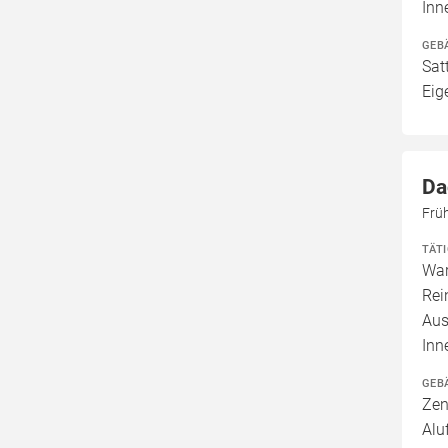
Inn
GEB
Sat
Eig
Da
Frü
TÄT
War
Rei
Aus
Inn
GEB
Zen
Alu