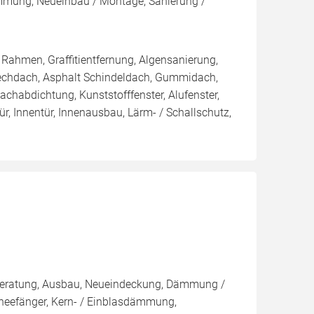
ng, Neueinbau / Montage, Sanierung /
Rahmen, Graffitientfernung, Algensanierung,
lechdach, Asphalt Schindeldach, Gummidach,
chabdichtung, Kunststofffenster, Alufenster,
r, Innentür, Innenausbau, Lärm- / Schallschutz,
r, Beratung, Ausbau, Neueindeckung, Dämmung /
hneefänger, Kern- / Einblasdämmung,