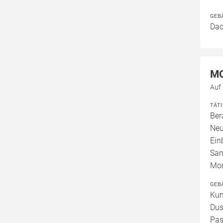
GEB
Dac
M
Auf
TÄT
Ber
Neu
Ein
San
Mo
GEB
Kun
Dus
Pas