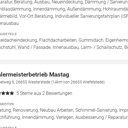
aratur, Beratung, Ausbau, Neueindeckung, Dämmung / Sanierung
inblasdämmung, Innendämmung, Außendämmung, Hohlraumdämm
ärmebild, Vor-Ort Beratung, Individueller Sanierungsfahrplan (
enausbau
ÄUDETEILE
teldacheindeckung, Flachdacharbeiten, Gummidach, Eigenheimdä
achstuhl, Wand / Fassade, Innenausbau, Lärm- / Schallschutz, 
lermeisterbetrieb Mastag
elweg 5, 26655 Westerstede (14km von 26655 Wiefelstede)
5
Sterne aus 2 Bewertungen
IGKEITEN
atung, Renovierung, Neubau Arbeiten, Schimmel-Sanierung, Imp
chführung, Innendämmung, Verlegen, Ausbesserung / Reparatur