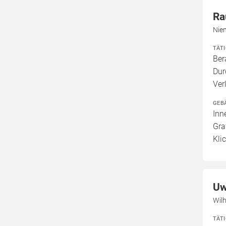
Ra
Nie
TÄT
Ber
Dur
Ver
GEB
Inn
Gra
Kli
Uw
Wil
TÄT