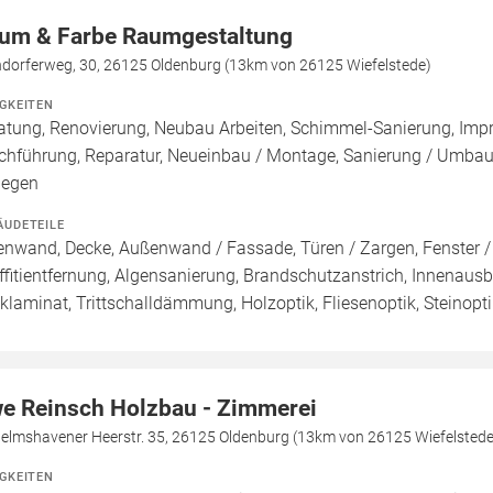
um & Farbe Raumgestaltung
ndorferweg, 30, 26125 Oldenburg (13km von 26125 Wiefelstede)
IGKEITEN
atung, Renovierung, Neubau Arbeiten, Schimmel-Sanierung, Imp
chführung, Reparatur, Neueinbau / Montage, Sanierung / Umbau
legen
ÄUDETEILE
enwand, Decke, Außenwand / Fassade, Türen / Zargen, Fenster 
ffitientfernung, Algensanierung, Brandschutzanstrich, Innenausb
cklaminat, Trittschalldämmung, Holzoptik, Fliesenoptik, Steinop
e Reinsch Holzbau - Zimmerei
helmshavener Heerstr. 35, 26125 Oldenburg (13km von 26125 Wiefelstede
IGKEITEN