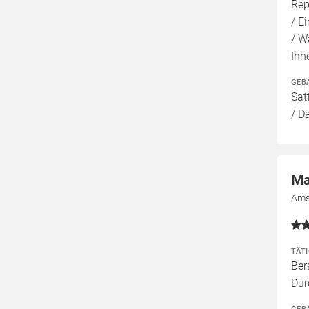
Rep
/ E
/ W
Inn
GEB
Sat
/ D
Ma
Ams
TÄT
Ber
Dur