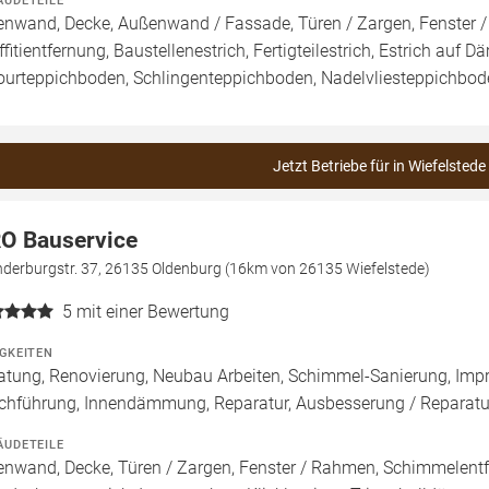
ÄUDETEILE
enwand, Decke, Außenwand / Fassade, Türen / Zargen, Fenster 
ffitientfernung, Baustellenestrich, Fertigteilestrich, Estrich auf
ourteppichboden, Schlingenteppichboden, Nadelvliesteppichbod
Jetzt Betriebe für in Wiefelstede
O Bauservice
derburgstr. 37, 26135 Oldenburg (16km von 26135 Wiefelstede)
5
mit einer Bewertung
IGKEITEN
atung, Renovierung, Neubau Arbeiten, Schimmel-Sanierung, Imp
chführung, Innendämmung, Reparatur, Ausbesserung / Reparatur
ÄUDETEILE
enwand, Decke, Türen / Zargen, Fenster / Rahmen, Schimmelentfe