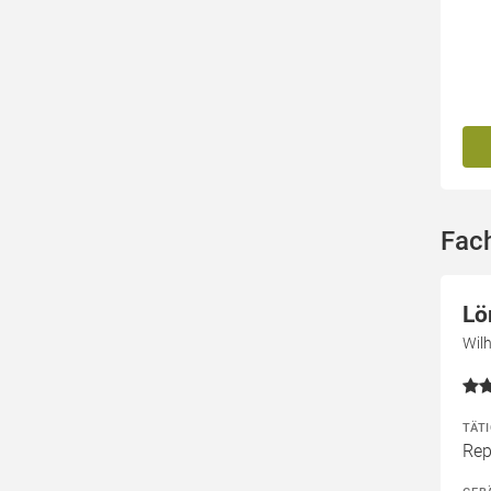
Fach
Lö
Wil
TÄT
Rep