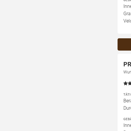
GEB
Inn
Gra
Vel
PR
Wun
TÄT
Ber
Dur
GEB
Inn