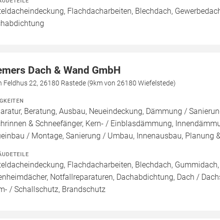
ÄUDETEILE
teldacheindeckung, Flachdacharbeiten, Blechdach, Gewerbedach,
habdichtung
emers Dach & Wand GmbH
in Feldhus 22, 26180 Rastede (9km von 26180 Wiefelstede)
IGKEITEN
aratur, Beratung, Ausbau, Neueindeckung, Dämmung / Sanierung
hrinnen & Schneefänger, Kern- / Einblasdämmung, Innendä
einbau / Montage, Sanierung / Umbau, Innenausbau, Planung 
ÄUDETEILE
teldacheindeckung, Flachdacharbeiten, Blechdach, Gummidach, 
enheimdächer, Notfallreparaturen, Dachabdichtung, Dach / Dach
m- / Schallschutz, Brandschutz