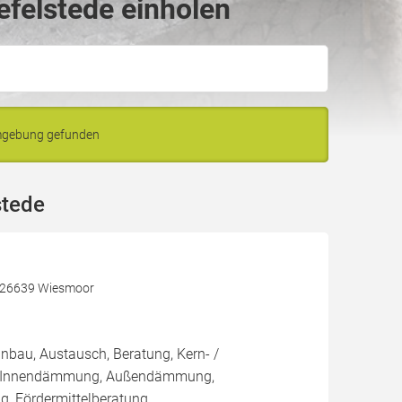
efelstede einholen
Umgebung gefunden
stede
, 26639 Wiesmoor
inbau, Austausch, Beratung, Kern- /
 Innendämmung, Außendämmung,
 Fördermittelberatung