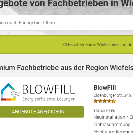
ebote von Fachbetrieben in Wi
30 Fachbetriebe in Wiefelstede und 
mium Fachbetriebe aus der Region Wiefel
BlowFill
Oldenburger Str. 34b
TÄTIGKEITEN
ANGEBOTE ANFORDERN
Neuinstallation / E
Einblasdämmung,
Hohlraumdämmung,