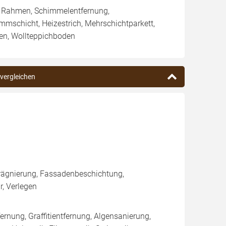
/ Rahmen, Schimmelentfernung,
 Dämmschicht, Heizestrich, Mehrschichtparkett,
en, Wollteppichboden
 vergleichen
rägnierung, Fassadenbeschichtung,
, Verlegen
rnung, Graffitientfernung, Algensanierung,