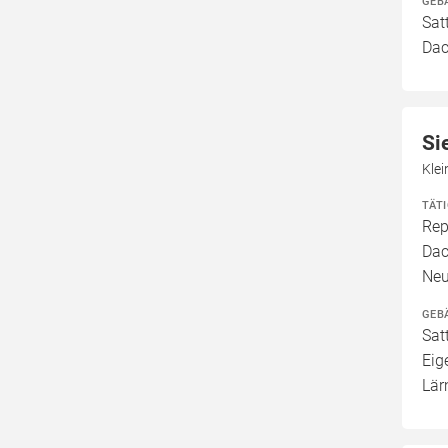
GEB
Sat
Dac
Si
Kle
TÄT
Rep
Dac
Neu
GEB
Sat
Eig
Lär