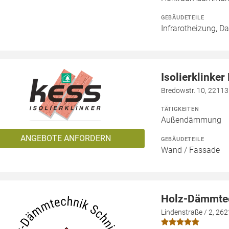
GEBÄUDETEILE
Infrarotheizung, D
Isolierklinke
Bredowstr. 10, 2211
TÄTIGKEITEN
Außendämmung
ANGEBOTE ANFORDERN
GEBÄUDETEILE
Wand / Fassade
Holz-Dämmtec
Lindenstraße / 2, 26