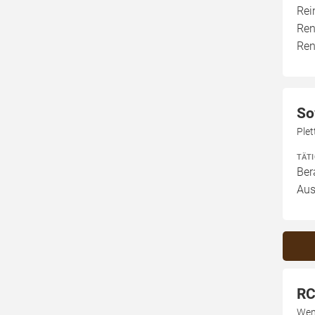
Rei
Ren
Ren
So
Ple
TÄT
Ber
Aus
RC
Wen