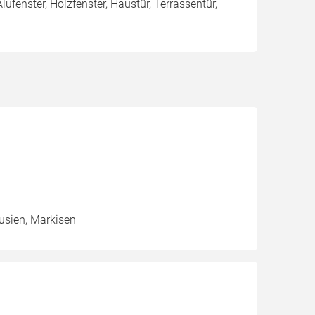
Alufenster, Holzfenster, Haustür, Terrassentür,
ousien, Markisen