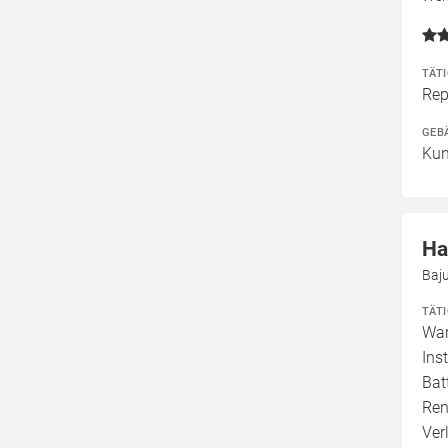
TÄT
Rep
GEB
Kun
Ha
Baj
TÄT
War
Ins
Bat
Ren
Ver