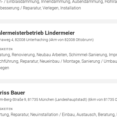
n- / Einblasdämmung, Innendämmung, Außendämmung, Hohlra
besserung / Reparatur, Verlegen, Installation
lermeisterbetrieb Lindermeier
naweg 4, 82008 Unterhaching (4km von 82008 Ottobrunn)
IGKEITEN
atung, Renovierung, Neubau Arbeiten, Schimmel-Sanierung, Imp
chführung, Reparatur, Neueinbau / Montage, Sanierung / Umbau
legen
riss Bauer
m-Berg-Straße 9, 81735 München (Landeshauptstadt) (6km von 81735 O
IGKEITEN
tung, Reparatur, Neuinstallation / Einbau, Austausch, Beratung, 