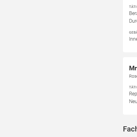
TÄT
Ber
Dur
GEB
Inn
Mr
Ros
TÄT
Rep
Neu
Fac