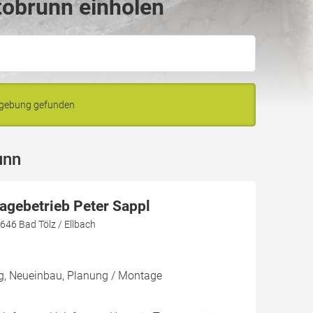
tobrunn einholen
mgebung gefunden
unn
agebetrieb Peter Sappl
3646 Bad Tölz / Ellbach
ng, Neueinbau, Planung / Montage