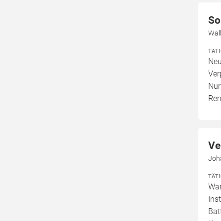
So
Wal
TÄT
Neu
Ver
Nur
Ren
Ve
Joh
TÄT
War
Ins
Bat