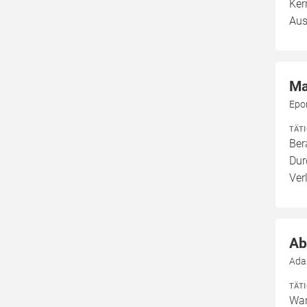
Ker
Aus
Ma
Epo
TÄT
Ber
Dur
Ver
Ab
Ada
TÄT
War