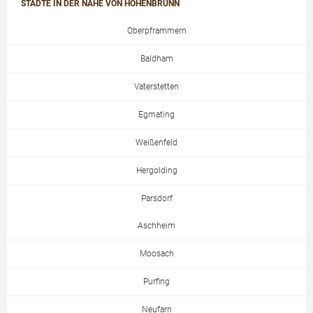
STÄDTE IN DER NÄHE VON HOHENBRUNN
Oberpframmern
Baldham
Vaterstetten
Egmating
Weißenfeld
Hergolding
Parsdorf
Aschheim
Moosach
Purfing
Neufarn