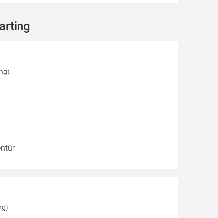
arting
ing)
entür
ng)