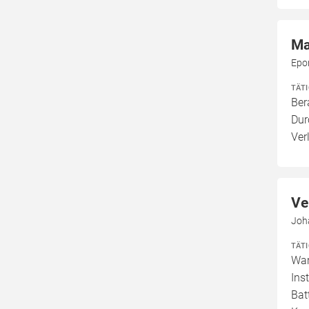
Ma
Epo
TÄT
Ber
Dur
Ver
Ve
Joh
TÄT
War
Ins
Bat