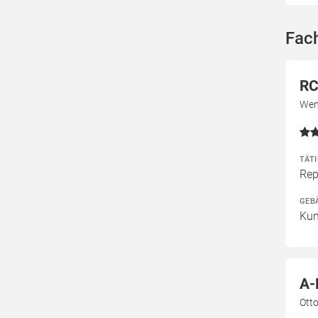
Fach
RC
Wend
TÄT
Rep
GEB
Kun
A-
Ott