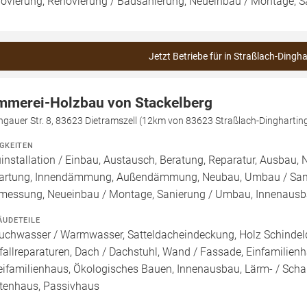
ovierung, Renovierung / Badsanierung, Neueinbau / Montage, 
Jetzt Betriebe für in Straßlach-Dingha
mmerei-Holzbau von Stackelberg
ngauer Str. 8, 83623 Dietramszell (12km von 83623 Straßlach-Dinghartin
IGKEITEN
installation / Einbau, Austausch, Beratung, Reparatur, Ausbau
artung, Innendämmung, Außendämmung, Neubau, Umbau / Sanier
messung, Neueinbau / Montage, Sanierung / Umbau, Innenausba
ÄUDETEILE
uchwasser / Warmwasser, Satteldacheindeckung, Holz Schindel
fallreparaturen, Dach / Dachstuhl, Wand / Fassade, Einfamilien
ifamilienhaus, Ökologisches Bauen, Innenausbau, Lärm- / Schal
tenhaus, Passivhaus