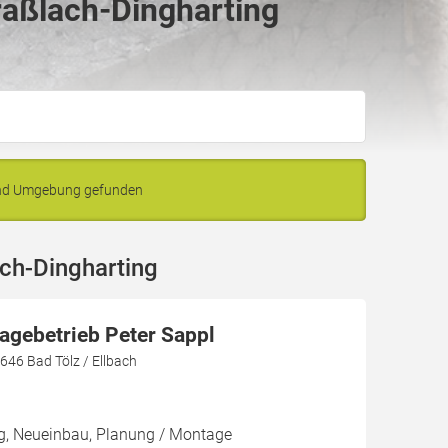
raßlach-Dingharting
 und Umgebung gefunden
ch-Dingharting
agebetrieb Peter Sappl
3646 Bad Tölz / Ellbach
ng, Neueinbau, Planung / Montage