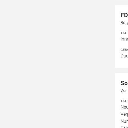
FD
Bür
TÄT
Inn
GEB
Dac
So
Wal
TÄT
Neu
Ver
Nur