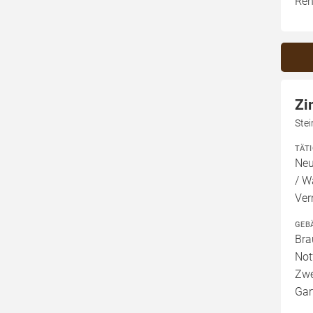
Ren
Zi
Stei
TÄT
Neu
/ W
Ver
GEB
Bra
Not
Zwe
Gar