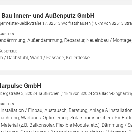
 Bau Innen- und Außenputz GmbH
germeister-Seidl-Straße 17, 82515 Wolfratshausen (10km von 82515 Stra
IGKEITEN
endämmung, Außendämmung, Reparatur, Neueinbau / Montage,
ÄUDETEILE
h / Dachstuhl, Wand / Fassade, Kellerdecke
larpulse GmbH
lbergstraße 3, 82024 Taufkirchen (11km von 82024 Straßlach-Dinghartin
IGKEITEN
installation / Einbau, Austausch, Beratung, Anlage & Installati
pachtung, Wartung / Optimierung, Solarstromspeicher / PV Batteri
 Material (z.B. Balkonsolar, Flexible Module, etc.), Dämmung /