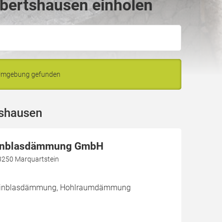
bertshausen einholen
 Umgebung gefunden
tshausen
Einblasdämmung GmbH
3250 Marquartstein
/ Einblasdämmung, Hohlraumdämmung