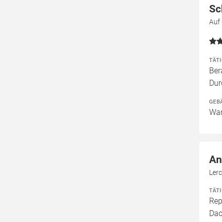
Sc
Auf
TÄT
Ber
Dur
GEB
Wan
An
Ler
TÄT
Rep
Dac