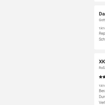
Da
Got
TÄT
Rep
Sch
XK
Roß
TÄT
Ber
Dur
Ver