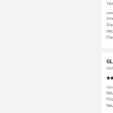
Ter
GEB
Inn
Gra
Hei
Fli
GL
Carl
TÄT
Neu
Fin
Neu