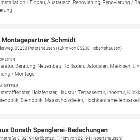
installation / Einbau, Austausch, Renovierung, Renovierung / B
ferung
r Montagepartner Schmidt
tlerweg, 85238 Petershausen (12km von 85238 Hebertshausen)
IGKEITEN
aratur, Beratung, Neueinbau, Rollläden, Jalousien, Markisen, Ei
nung / Montage
ÄUDETEILE
ststofffenster, Holzfenster, Haustür, Terrassentür, Innentür, Klic
esenoptik, Steinoptik, Massivholzdielen, Hochkantlamellenparkett
aus Donath Spenglerei-Bedachungen
rnstraße 5, 82194 Gröbenzell (14km von 82194 Hebertshausen)