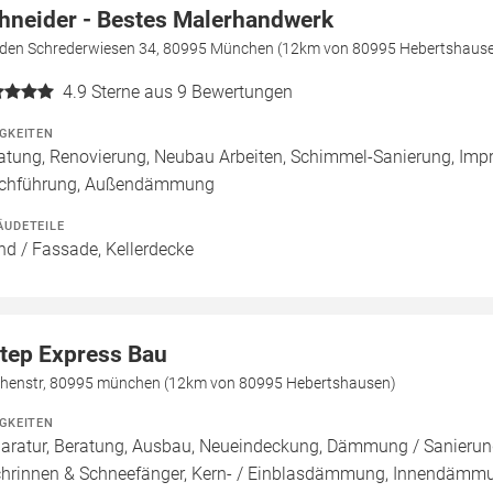
hneider - Bestes Malerhandwerk
 den Schrederwiesen 34, 80995 München (12km von 80995 Hebertshaus
4.9
Sterne aus 9 Bewertungen
IGKEITEN
atung, Renovierung, Neubau Arbeiten, Schimmel-Sanierung, Imp
chführung, Außendämmung
ÄUDETEILE
d / Fassade, Kellerdecke
tep Express Bau
chenstr, 80995 münchen (12km von 80995 Hebertshausen)
IGKEITEN
aratur, Beratung, Ausbau, Neueindeckung, Dämmung / Sanierung
hrinnen & Schneefänger, Kern- / Einblasdämmung, Innendä