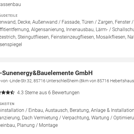
rassenbau
ÄUDETEILE
enwand, Decke, Außenwand / Fassade, Türen / Zargen, Fenster 
ffitientfernung, Algensanierung, Innenausbau, Lärm- / Schallsch
zestrich, Steingutfliesen, Feinsteinzeugfliesen, Mosaikfliesen, Na
esenspiegel
-Sunenergy&Bauelemente GmbH
-von -Linde-Str.32, 85716 Unterschleißheim (8km von 85716 Hebertshau
4.3
Sterne aus 6 Bewertungen
IGKEITEN
installation / Einbau, Austausch, Beratung, Anlage & Installati
anzierung, Dach Vermietung / Verpachtung, Wartung / Optimierun
einbau, Planung / Montage