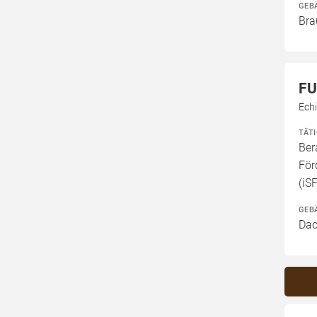
GEB
Bra
FU
Ech
TÄT
Ber
För
(iS
GEB
Dac