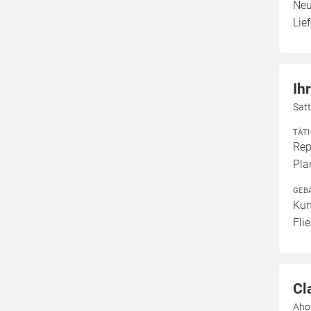
Neu
Lie
Ih
Sat
TÄT
Rep
Pla
GEB
Kun
Fli
Cl
Aho