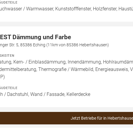
ÄUDETEILE
uchwasser / Warmwasser, Kunststofffenster, Holzfenster, Haustü
EST Dämmung und Farbe
inger Str. 5, 85386 Eching (11km von 85386 Hebertshausen)
IGKEITEN
atung, Kern- / Einblasdämmung, Innendämmung, Hohlraumdämm
dermittelberatung, Thermografie / Wärmebild, Energieausweis, Vo
FP)
ÄUDETEILE
h / Dachstuhl, Wand / Fassade, Kellerdecke
Jetzt Betriebe für in Hebertshaus