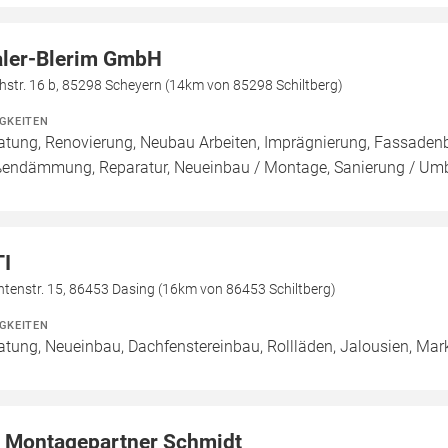
ler-Blerim GmbH
str. 16 b, 85298 Scheyern (14km von 85298 Schiltberg)
IGKEITEN
atung, Renovierung, Neubau Arbeiten, Imprägnierung, Fassade
endämmung, Reparatur, Neueinbau / Montage, Sanierung / Um
I
tenstr. 15, 86453 Dasing (16km von 86453 Schiltberg)
IGKEITEN
atung, Neueinbau, Dachfenstereinbau, Rollläden, Jalousien, Mar
r Montagepartner Schmidt