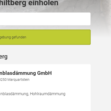
iltberg einholen
mgebung gefunden
erg
Einblasdämmung GmbH
3250 Marquartstein
/ Einblasdämmung, Hohlraumdämmung