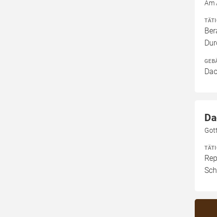
Am 
TÄT
Ber
Dur
GEB
Dac
Da
Got
TÄT
Rep
Sch