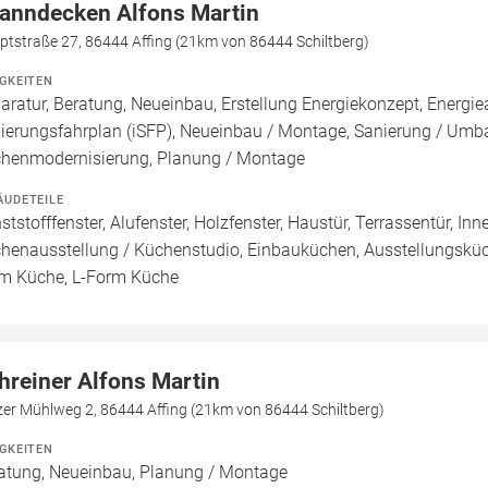
anndecken Alfons Martin
ptstraße 27, 86444 Affing (21km von 86444 Schiltberg)
IGKEITEN
aratur, Beratung, Neueinbau, Erstellung Energiekonzept, Energiea
ierungsfahrplan (iSFP), Neueinbau / Montage, Sanierung / Um
henmodernisierung, Planung / Montage
ÄUDETEILE
ststofffenster, Alufenster, Holzfenster, Haustür, Terrassentür, In
henausstellung / Küchenstudio, Einbauküchen, Ausstellungsküch
m Küche, L-Form Küche
hreiner Alfons Martin
zer Mühlweg 2, 86444 Affing (21km von 86444 Schiltberg)
IGKEITEN
atung, Neueinbau, Planung / Montage