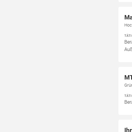
Ma
Hoch
TÄT
Ber
Auß
MT
Grün
TÄT
Ber
Ih