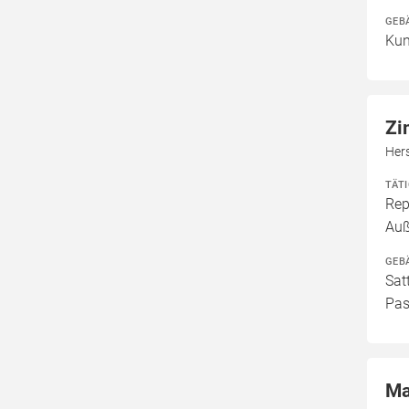
GEB
Kun
Zi
Her
TÄT
Rep
Auß
GEB
Sat
Pas
Ma