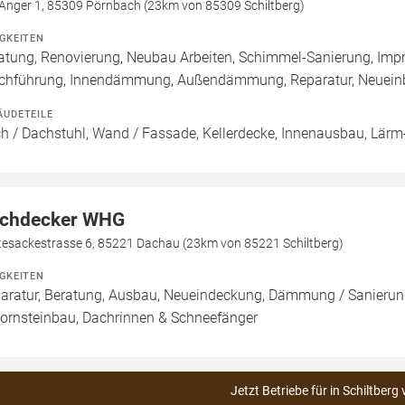
Anger 1, 85309 Pörnbach (23km von 85309 Schiltberg)
IGKEITEN
atung, Renovierung, Neubau Arbeiten, Schimmel-Sanierung, Imp
chführung, Innendämmung, Außendämmung, Reparatur, Neueinb
ÄUDETEILE
h / Dachstuhl, Wand / Fassade, Kellerdecke, Innenausbau, Lärm-
chdecker WHG
tesackestrasse 6, 85221 Dachau (23km von 85221 Schiltberg)
IGKEITEN
aratur, Beratung, Ausbau, Neueindeckung, Dämmung / Sanierung
ornsteinbau, Dachrinnen & Schneefänger
Jetzt Betriebe für in Schiltberg