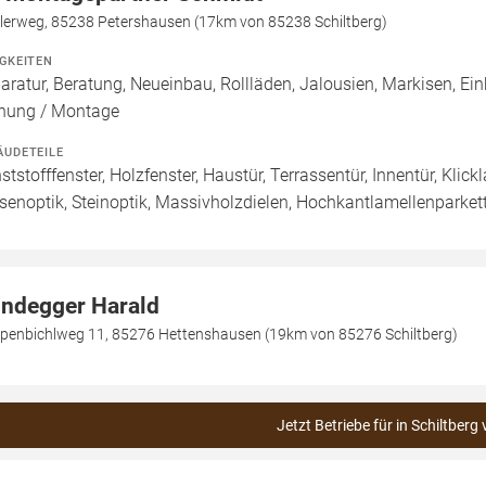
tlerweg, 85238 Petershausen (17km von 85238 Schiltberg)
IGKEITEN
aratur, Beratung, Neueinbau, Rollläden, Jalousien, Markisen, Ei
nung / Montage
ÄUDETEILE
ststofffenster, Holzfenster, Haustür, Terrassentür, Innentür, Klic
esenoptik, Steinoptik, Massivholzdielen, Hochkantlamellenparkett
ndegger Harald
penbichlweg 11, 85276 Hettenshausen (19km von 85276 Schiltberg)
Jetzt Betriebe für in Schiltberg