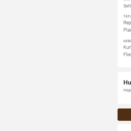
Sat
TÄT
Rep
Pla
GEB
Kun
Fli
Hu
Hop