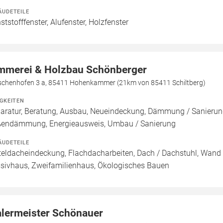
ÄUDETEILE
ststofffenster, Alufenster, Holzfenster
mmerei & Holzbau Schönberger
schenhofen 3 a, 85411 Hohenkammer (21km von 85411 Schiltberg)
IGKEITEN
aratur, Beratung, Ausbau, Neueindeckung, Dämmung / Sanieru
endämmung, Energieausweis, Umbau / Sanierung
ÄUDETEILE
teldacheindeckung, Flachdacharbeiten, Dach / Dachstuhl, Wand 
sivhaus, Zweifamilienhaus, Ökologisches Bauen
lermeister Schönauer