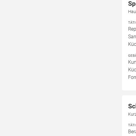
Sp
Hau
TÄT
Rep
San
Küc
GEB
Kun
Küc
For
Sc
Kur
TÄT
Ber