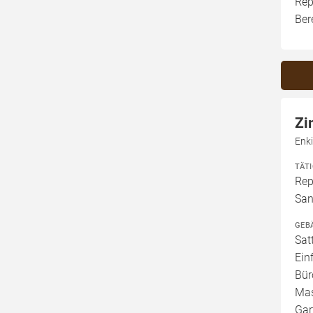
Rep
Ber
Zi
Enk
TÄT
Rep
San
GEB
Sat
Ein
Bür
Mas
Gar