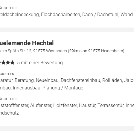
ÄUDETEILE
teldacheindeckung, Flachdacharbeiten, Dach / Dachstuhl, Wand 
uelemende Hechtel
helm Späth Str. 12, 91575 Windsbach (29km von 91575 Heidenheim)
5
mit einer Bewertung
IGKEITEN
aratur, Beratung, Neueinbau, Dachfenstereinbau, Rollläden, Jal
mbau, Innenausbau, Planung / Montage
ÄUDETEILE
ststofffenster, Alufenster, Holzfenster, Haustür, Terrassentür, In
ndschutz