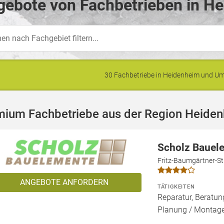
gebote von Fachbetrieben in He
30 Fachbetriebe in Heidenheim und 
mium Fachbetriebe aus der Region Heide
Scholz Baue
Fritz-Baumgärtner-St
ANGEBOTE ANFORDERN
TÄTIGKEITEN
Reparatur, Beratun
Planung / Montag