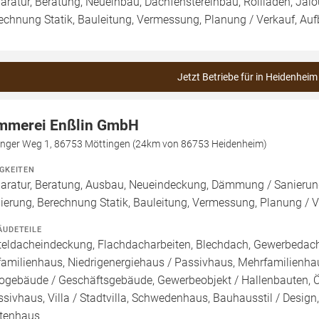
aratur, Beratung, Neueinbau, Dachfenstereinbau, Rollläden, Jal
echnung Statik, Bauleitung, Vermessung, Planung / Verkauf, Au
Jetzt Betriebe für in Heidenheim
mmerei Enßlin GmbH
inger Weg 1, 86753 Möttingen (24km von 86753 Heidenheim)
IGKEITEN
aratur, Beratung, Ausbau, Neueindeckung, Dämmung / Sanierun
ierung, Berechnung Statik, Bauleitung, Vermessung, Planung / 
ÄUDETEILE
teldacheindeckung, Flachdacharbeiten, Blechdach, Gewerbedach,
familienhaus, Niedrigenergiehaus / Passivhaus, Mehrfamilienh
ogebäude / Geschäftsgebäude, Gewerbeobjekt / Hallenbauten, 
sivhaus, Villa / Stadtvilla, Schwedenhaus, Bauhausstil / Desig
tenhaus