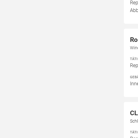
Rep
Abb
Ro
Win
TÄT
Rep
GEB
Inn
CL
Sch
TÄT