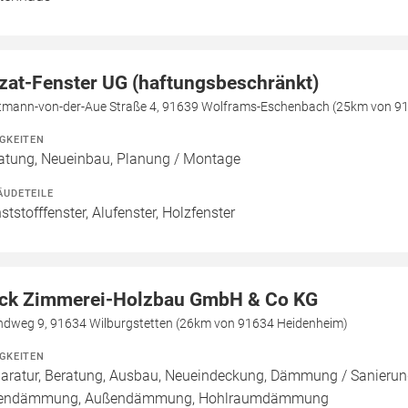
zat-Fenster UG (haftungsbeschränkt)
tmann-von-der-Aue Straße 4, 91639 Wolframs-Eschenbach (25km von 9
IGKEITEN
atung, Neueinbau, Planung / Montage
ÄUDETEILE
ststofffenster, Alufenster, Holzfenster
ck Zimmerei-Holzbau GmbH & Co KG
ndweg 9, 91634 Wilburgstetten (26km von 91634 Heidenheim)
IGKEITEN
aratur, Beratung, Ausbau, Neueindeckung, Dämmung / Sanierun
nendämmung, Außendämmung, Hohlraumdämmung