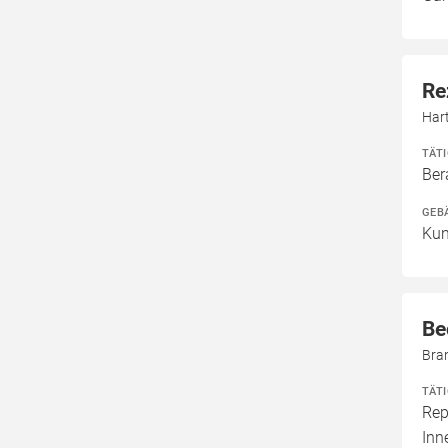
Re
Har
TÄT
Ber
GEB
Kun
Be
Bra
TÄT
Rep
In