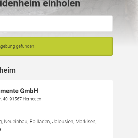
idenheim einholen
Umgebung gefunden
nheim
lemente GmbH
r. 40, 91567 Herrieden
g, Neueinbau, Rollläden, Jalousien, Markisen,
e