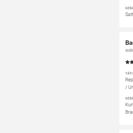
GEB
Sat
Ba
Wil
TÄT
Rep
/ U
GEB
Kun
Bra