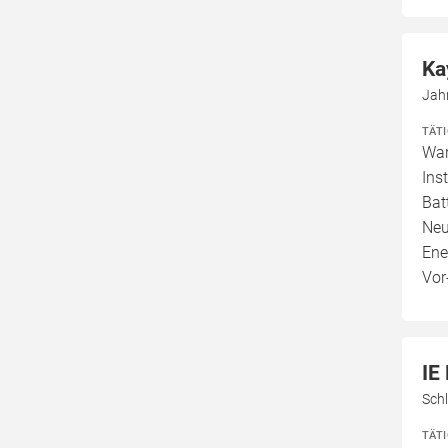
Ka
Jah
TÄT
War
Ins
Bat
Neu
Ene
Vor
IE
Sch
TÄT