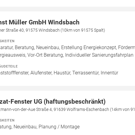
nst Müller GmbH Windsbach
her Straße 40, 91575 Windsbach (10km von 91575 Spalt)
IGKEITEN
aratur, Beratung, Neueinbau, Erstellung Energiekonzept, Förderm
rgieausweis, Vor-Ort Beratung, Individueller Sanierungsfahrplan
ÄUDETEILE
ststofffenster, Alufenster, Haustür, Terrassentür, Innentür
zat-Fenster UG (haftungsbeschränkt)
tmann-von-der-Aue Straße 4, 91639 Wolframs-Eschenbach (14km von 91
IGKEITEN
atung, Neueinbau, Planung / Montage