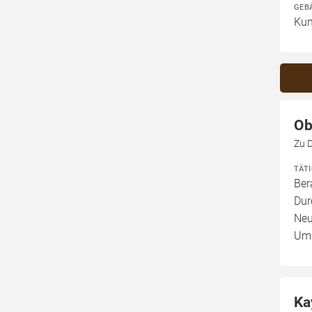
GEB
Kun
Ob
Zu 
TÄT
Ber
Dur
Neu
Umb
Ka