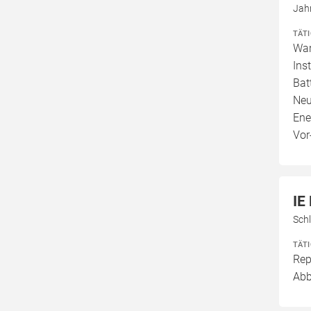
Jah
TÄT
War
Ins
Bat
Neu
Ene
Vor
IE
Sch
TÄT
Rep
Abb