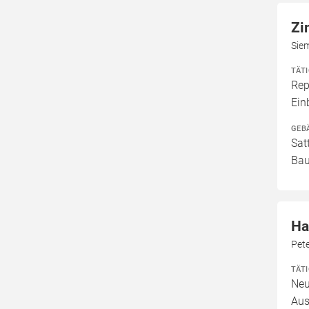
Zi
Sie
TÄT
Rep
Ein
GEB
Sat
Ba
Ha
Pet
TÄT
Neu
Aus