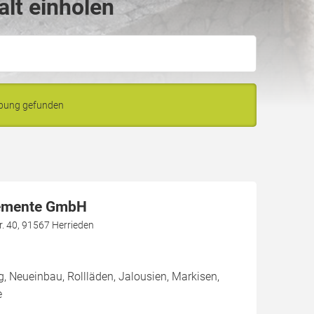
lt einholen
ebung gefunden
lemente GmbH
r. 40, 91567 Herrieden
g, Neueinbau, Rollläden, Jalousien, Markisen,
e