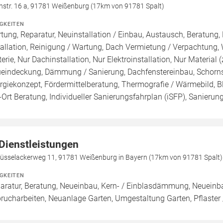
nstr. 16 a, 91781 Weißenburg (17km von 91781 Spalt)
IGKEITEN
tung, Reparatur, Neuinstallation / Einbau, Austausch, Beratung,
tallation, Reinigung / Wartung, Dach Vermietung / Verpachtung,
terie, Nur Dachinstallation, Nur Elektroinstallation, Nur Material 
eindeckung, Dämmung / Sanierung, Dachfenstereinbau, Schornst
rgiekonzept, Fördermittelberatung, Thermografie / Wärmebild, Bl
-Ort Beratung, Individueller Sanierungsfahrplan (iSFP), Sanierun
 Dienstleistungen
lüsselackerweg 11, 91781 Weißenburg in Bayern (17km von 91781 Spalt)
IGKEITEN
aratur, Beratung, Neueinbau, Kern- / Einblasdämmung, Neueinb
rucharbeiten, Neuanlage Garten, Umgestaltung Garten, Pflaster