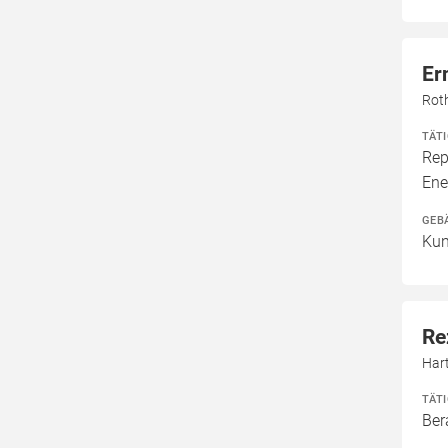
Er
Rot
TÄT
Rep
Ene
GEB
Kun
Re
Har
TÄT
Ber