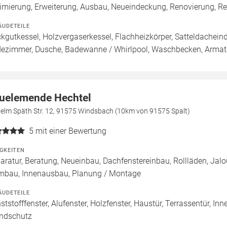
imierung, Erweiterung, Ausbau, Neueindeckung, Renovierung, R
ÄUDETEILE
kgutkessel, Holzvergaserkessel, Flachheizkörper, Satteldachei
ezimmer, Dusche, Badewanne / Whirlpool, Waschbecken, Armatur
uelemende Hechtel
helm Späth Str. 12, 91575 Windsbach (10km von 91575 Spalt)
5
mit einer Bewertung
IGKEITEN
aratur, Beratung, Neueinbau, Dachfenstereinbau, Rollläden, Jal
mbau, Innenausbau, Planung / Montage
ÄUDETEILE
ststofffenster, Alufenster, Holzfenster, Haustür, Terrassentür, In
ndschutz