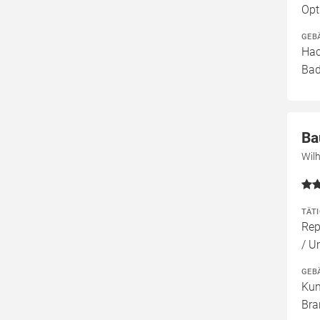
Opt
GEB
Hac
Bad
Ba
Wil
TÄT
Rep
/ U
GEB
Kun
Bra