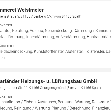
mmerei Weislmeier
mensstraße 5, 91183 Abenberg (7km von 91183 Spalt)
IGKEITEN
aratur, Beratung, Ausbau, Neueindeckung, Dämmung / Sanierung
blasdämmung, Innendämmung, Außendämmung, Hohlraumdämmu
ÄUDETEILE
teldacheindeckung, Kunststofffenster, Alufenster, Holzfenster, D
uen
arländer Heizungs- u. Lüftungsbau GmbH
ersgmünder Str. 11, 91166 Georgensgmünd (8km von 91166 Spalt)
IGKEITEN
installation / Einbau, Austausch, Beratung, Wartung, Reparatur, 
legung, Reinigung / Wartung, Planung / Berechnung, Finanzieru