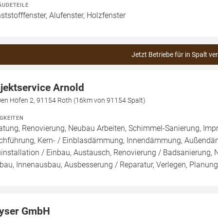
ÄUDETEILE
ststofffenster, Alufenster, Holzfenster
Jetzt Betriebe für in Spalt ve
jektservice Arnold
Den Höfen 2, 91154 Roth (16km von 91154 Spalt)
IGKEITEN
atung, Renovierung, Neubau Arbeiten, Schimmel-Sanierung, Imp
chführung, Kern- / Einblasdämmung, Innendämmung, Außend
installation / Einbau, Austausch, Renovierung / Badsanierung,
au, Innenausbau, Ausbesserung / Reparatur, Verlegen, Planun
yser GmbH