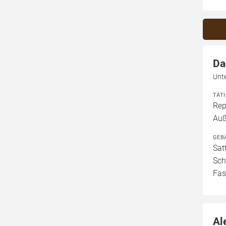
Da
Unt
TÄT
Rep
Au
GEB
Sat
Sch
Fas
Al