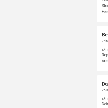
Ste
Fei
Be
Zel
TÄT
Rep
Aus
Da
Zol
TÄT
Rei