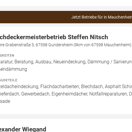
Jetzt Betriebe für in Mauchenhei
chdeckermeisterbetrieb Steffen Nitsch
ere Grabenstraße 3, 67598 Gundersheim (9km von 67598 Mauchenheim)
IGKEITEN
aratur, Beratung, Ausbau, Neueindeckung, Dämmung / Sanierung
ßendämmung
ÄUDETEILE
teldacheindeckung, Flachdacharbeiten, Blechdach, Asphalt Sch
ieferdach, Gewerbedach, Eigenheimdächer, Notfallreparaturen, 
sade
exander Wiegand