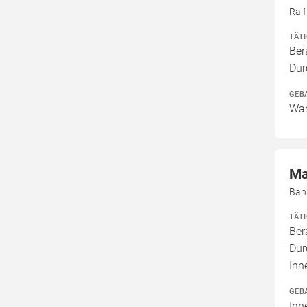
Rai
TÄT
Ber
Dur
GEB
Wan
Ma
Bah
TÄT
Ber
Dur
Inn
GEB
Inn