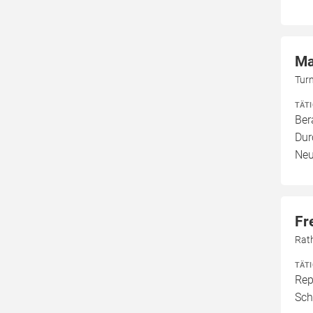
Ma
Tur
TÄT
Ber
Dur
Neu
Fr
Rat
TÄT
Rep
Sch