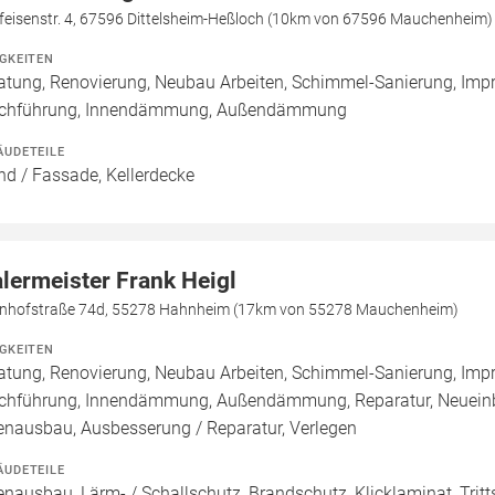
ffeisenstr. 4, 67596 Dittelsheim-Heßloch (10km von 67596 Mauchenheim)
IGKEITEN
atung, Renovierung, Neubau Arbeiten, Schimmel-Sanierung, Imp
chführung, Innendämmung, Außendämmung
ÄUDETEILE
d / Fassade, Kellerdecke
lermeister Frank Heigl
nhofstraße 74d, 55278 Hahnheim (17km von 55278 Mauchenheim)
IGKEITEN
atung, Renovierung, Neubau Arbeiten, Schimmel-Sanierung, Imp
chführung, Innendämmung, Außendämmung, Reparatur, Neueinb
enausbau, Ausbesserung / Reparatur, Verlegen
ÄUDETEILE
enausbau, Lärm- / Schallschutz, Brandschutz, Klicklaminat, Trit