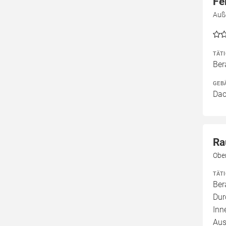
Fe
Auß
TÄT
Ber
GEB
Dac
Ra
Obe
TÄT
Ber
Dur
Inn
Aus