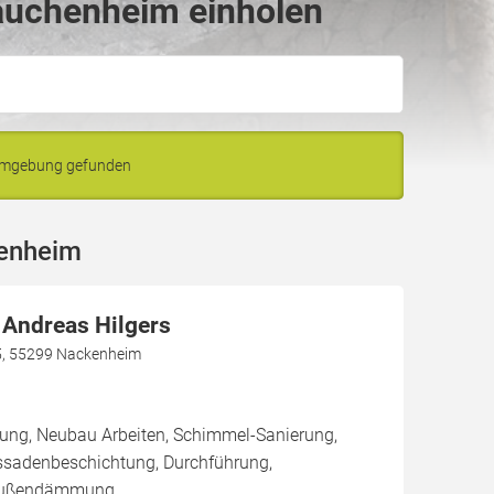
auchenheim einholen
Umgebung gefunden
henheim
 Andreas Hilgers
5, 55299 Nackenheim
rung, Neubau Arbeiten, Schimmel-Sanierung,
ssadenbeschichtung, Durchführung,
Außendämmung