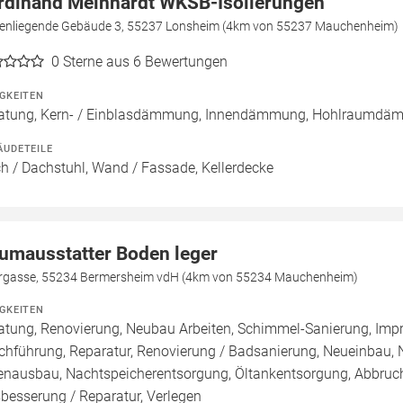
rdinand Meinhardt WKSB-Isolierungen
enliegende Gebäude 3, 55237 Lonsheim (4km von 55237 Mauchenheim)
0
Sterne aus 6 Bewertungen
IGKEITEN
atung, Kern- / Einblasdämmung, Innendämmung, Hohlraumd
ÄUDETEILE
h / Dachstuhl, Wand / Fassade, Kellerdecke
umausstatter Boden leger
rgasse, 55234 Bermersheim vdH (4km von 55234 Mauchenheim)
IGKEITEN
atung, Renovierung, Neubau Arbeiten, Schimmel-Sanierung, Imp
chführung, Reparatur, Renovierung / Badsanierung, Neueinbau,
enausbau, Nachtspeicherentsorgung, Öltankentsorgung, Abbruch
besserung / Reparatur, Verlegen