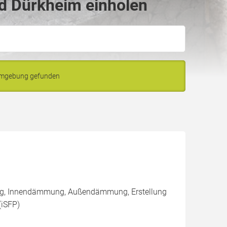
d Dürkheim einholen
 Umgebung gefunden
ung, Innendämmung, Außendämmung, Erstellung
(iSFP)