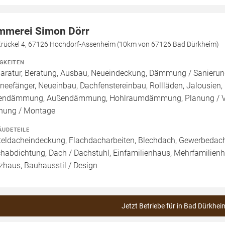
mmerei Simon Dörr
Krückel 4, 67126 Hochdorf-Assenheim (10km von 67126 Bad Dürkheim)
IGKEITEN
aratur, Beratung, Ausbau, Neueindeckung, Dämmung / Sanierung
neefänger, Neueinbau, Dachfenstereinbau, Rollläden, Jalousien
endämmung, Außendämmung, Hohlraumdämmung, Planung / Verk
nung / Montage
ÄUDETEILE
teldacheindeckung, Flachdacharbeiten, Blechdach, Gewerbedach,
habdichtung, Dach / Dachstuhl, Einfamilienhaus, Mehrfamilienhau
zhaus, Bauhausstil / Design
Jetzt Betriebe für in Bad Dürkhei