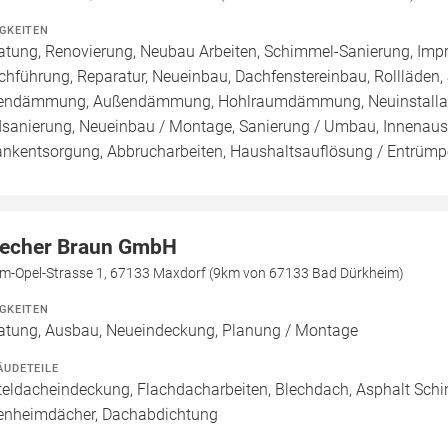
IGKEITEN
atung, Renovierung, Neubau Arbeiten, Schimmel-Sanierung, Imp
chführung, Reparatur, Neueinbau, Dachfenstereinbau, Rollläden,
endämmung, Außendämmung, Hohlraumdämmung, Neuinstallatio
sanierung, Neueinbau / Montage, Sanierung / Umbau, Innenaus
ankentsorgung, Abbrucharbeiten, Haushaltsauflösung / Entrümpe
echer Braun GmbH
m-Opel-Strasse 1, 67133 Maxdorf (9km von 67133 Bad Dürkheim)
IGKEITEN
atung, Ausbau, Neueindeckung, Planung / Montage
ÄUDETEILE
teldacheindeckung, Flachdacharbeiten, Blechdach, Asphalt Schi
enheimdächer, Dachabdichtung