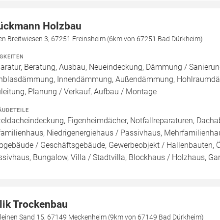
ückmann Holzbau
den Breitwiesen 3, 67251 Freinsheim (6km von 67251 Bad Dürkheim)
IGKEITEN
aratur, Beratung, Ausbau, Neueindeckung, Dämmung / Sanierung
inblasdämmung, Innendämmung, Außendämmung, Hohlraumdäm
leitung, Planung / Verkauf, Aufbau / Montage
ÄUDETEILE
teldacheindeckung, Eigenheimdächer, Notfallreparaturen, Dacha
familienhaus, Niedrigenergiehaus / Passivhaus, Mehrfamilienh
ogebäude / Geschäftsgebäude, Gewerbeobjekt / Hallenbauten, 
sivhaus, Bungalow, Villa / Stadtvilla, Blockhaus / Holzhaus, G
lik Trockenbau
kleinen Sand 15, 67149 Meckenheim (9km von 67149 Bad Dürkheim)