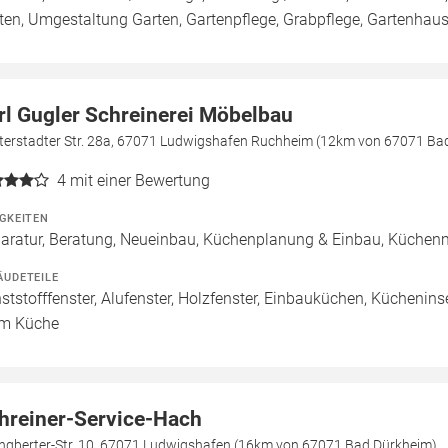
ten, Umgestaltung Garten, Gartenpflege, Grabpflege, Gartenhaus 
rl Gugler Schreinerei Möbelbau
terstadter Str. 28a, 67071 Ludwigshafen Ruchheim (12km von 67071 Ba
4
mit einer Bewertung
IGKEITEN
aratur, Beratung, Neueinbau, Küchenplanung & Einbau, Küchen
ÄUDETEILE
ststofffenster, Alufenster, Holzfenster, Einbauküchen, Küchenins
m Küche
hreiner-Service-Hach
-Ingberter-Str. 10, 67071 Ludwigshafen (16km von 67071 Bad Dürkheim)