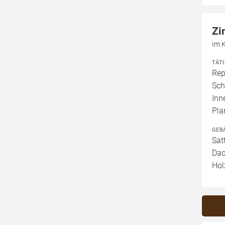
Zi
Im 
TÄT
Rep
Sch
Inn
Pla
GEB
Sat
Dac
Hol