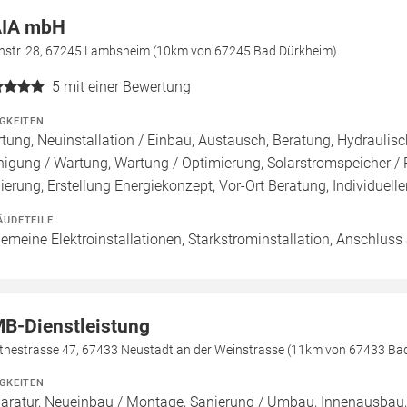
IA mbH
nstr. 28, 67245 Lambsheim (10km von 67245 Bad Dürkheim)
5
mit einer Bewertung
IGKEITEN
tung, Neuinstallation / Einbau, Austausch, Beratung, Hydraulisch
nigung / Wartung, Wartung / Optimierung, Solarstromspeicher 
ierung, Erstellung Energiekonzept, Vor-Ort Beratung, Individuell
ÄUDETEILE
gemeine Elektroinstallationen, Starkstrominstallation, Anschlus
B-Dienstleistung
thestrasse 47, 67433 Neustadt an der Weinstrasse (11km von 67433 Ba
IGKEITEN
aratur, Neueinbau / Montage, Sanierung / Umbau, Innenausbau,