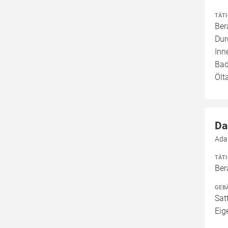
TÄT
Ber
Dur
Inn
Bad
Ölt
Da
Ada
TÄT
Ber
GEB
Sat
Eig