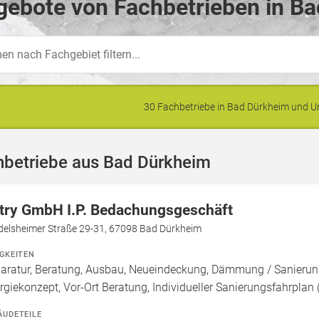
gebote von Fachbetrieben in Ba
30 Fachbetriebe in Bad Dürkheim und
hbetriebe aus Bad Dürkheim
try GmbH I.P. Bedachungsgeschäft
edelsheimer Straße 29-31, 67098 Bad Dürkheim
IGKEITEN
aratur, Beratung, Ausbau, Neueindeckung, Dämmung / Sanier
rgiekonzept, Vor-Ort Beratung, Individueller Sanierungsfahrplan 
ÄUDETEILE