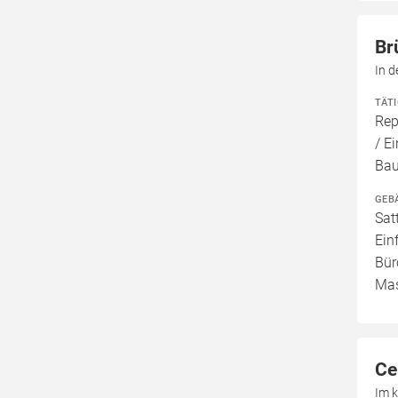
Br
In 
TÄT
Rep
/ E
Bau
GEB
Sat
Ein
Bür
Mas
Ce
Im 