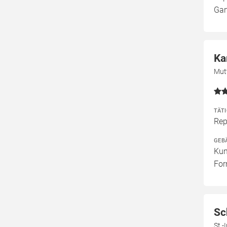
Gar
Ka
Mut
TÄT
Rep
GEB
Kun
For
Sc
St.