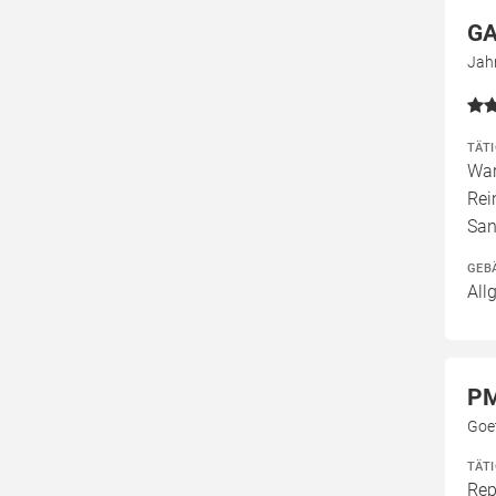
GA
Jah
TÄT
War
Rei
San
GEB
All
PM
Goe
TÄT
Rep