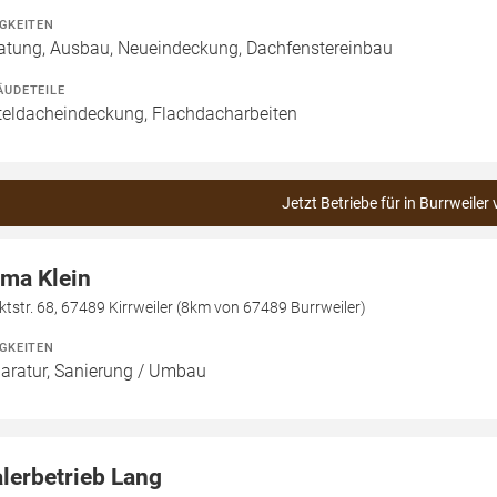
IGKEITEN
atung, Ausbau, Neueindeckung, Dachfenstereinbau
ÄUDETEILE
teldacheindeckung, Flachdacharbeiten
Jetzt Betriebe für in Burrweiler
rma Klein
tstr. 68, 67489 Kirrweiler (8km von 67489 Burrweiler)
IGKEITEN
aratur, Sanierung / Umbau
lerbetrieb Lang