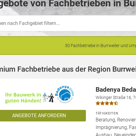
ebote von Fachbetrieben in Bur
30 Fachbetriebe in Burrweiler und U
ium Fachbetriebe aus der Region Burrwei
Badenya Bed
Wikinger Straße 16, 
TÄTIGKEITEN
ANGEBOTE ANFORDERN
Beratung, Renovie
Imprägnierung, Fa
Ausbau, Neueindec