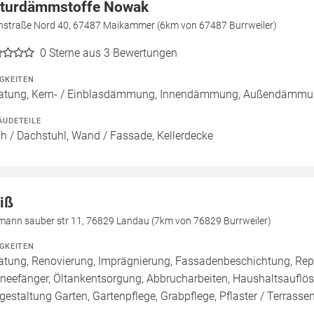
turdämmstoffe Nowak
nstraße Nord 40, 67487 Maikammer (6km von 67487 Burrweiler)
0
Sterne aus 3 Bewertungen
IGKEITEN
atung, Kern- / Einblasdämmung, Innendämmung, Außendäm
ÄUDETEILE
h / Dachstuhl, Wand / Fassade, Kellerdecke
iß
mann sauber str 11, 76829 Landau (7km von 76829 Burrweiler)
IGKEITEN
atung, Renovierung, Imprägnierung, Fassadenbeschichtung, Repa
neefänger, Öltankentsorgung, Abbrucharbeiten, Haushaltsauflö
estaltung Garten, Gartenpflege, Grabpflege, Pflaster / Terrass