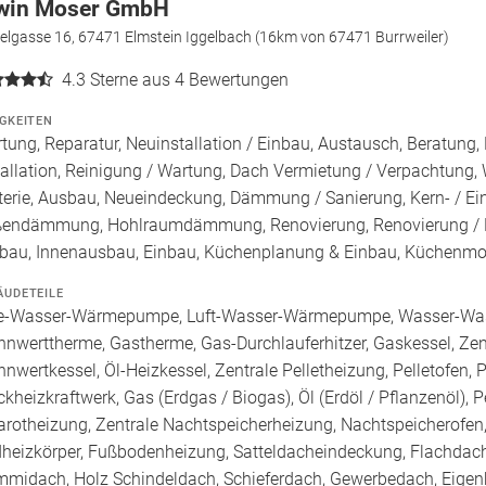
win Moser GmbH
elgasse 16, 67471 Elmstein Iggelbach (16km von 67471 Burrweiler)
4.3
Sterne aus 4 Bewertungen
IGKEITEN
tung, Reparatur, Neuinstallation / Einbau, Austausch, Beratung,
tallation, Reinigung / Wartung, Dach Vermietung / Verpachtung,
terie, Ausbau, Neueindeckung, Dämmung / Sanierung, Kern- /
endämmung, Hohlraumdämmung, Renovierung, Renovierung / Ba
au, Innenausbau, Einbau, Küchenplanung & Einbau, Küchenmo
ÄUDETEILE
e-Wasser-Wärmepumpe, Luft-Wasser-Wärmepumpe, Wasser-Wa
nnwerttherme, Gastherme, Gas-Durchlauferhitzer, Gaskessel, Ze
nnwertkessel, Öl-Heizkessel, Zentrale Pelletheizung, Pelletofen, 
ckheizkraftwerk, Gas (Erdgas / Biogas), Öl (Erdöl / Pflanzenöl), 
rarotheizung, Zentrale Nachtspeicherheizung, Nachtspeicherofen, 
heizkörper, Fußbodenheizung, Satteldacheindeckung, Flachdach
midach, Holz Schindeldach, Schieferdach, Gewerbedach, Eigenh