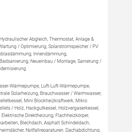
 Hydraulischer Abgleich, Thermostat, Anlage &
 Wartung / Optimierung, Solarstromspeicher / PV
 Einblasdämmung, Innendämmung,
dsanierung, Neueinbau / Montage, Sanierung /
dernisierung
sser-Wärmepumpe, Luft-Luft-Wärmepumpe,
ntrale Solarheizung, Brauchwasser / Warmwasser,
Pelletkessel, Mini Blockheizkraftwerk, Mikro
Pellets / Holz, Hackgutkessel, Holzvergaserkessel,
Elektrische Direktheizung, Flachheizkörper,
arbeiten, Blechdach, Asphalt Schindeldach,
eimdächer, Notfallreparaturen, Dachabdichtung,