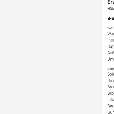
Er
Hüb
TÄT
War
Ins
Bat
Auß
Umb
GEB
Sol
Bre
Bre
Blo
Inf
Bad
Gum