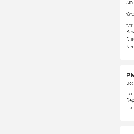
Am 
TÄT
Ber
Dur
Neu
PM
Goe
TÄT
Rep
Gar