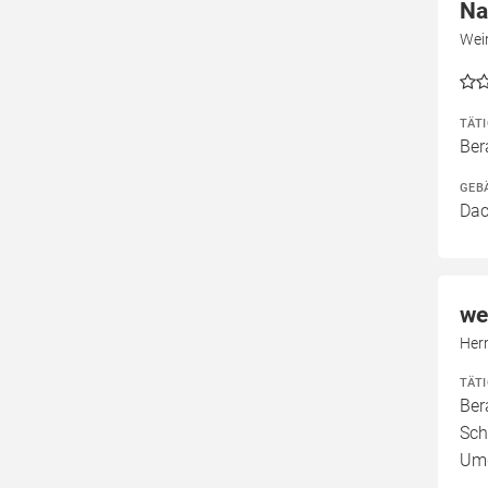
Na
Wei
TÄT
Ber
GEB
Dac
we
Her
TÄT
Ber
Sch
Umg