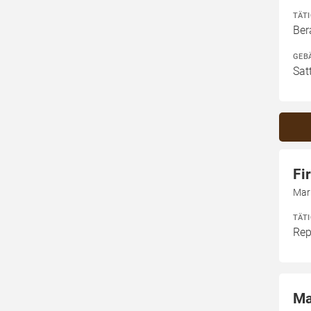
TÄT
Ber
GEB
Sat
Fi
Mark
TÄT
Rep
Ma