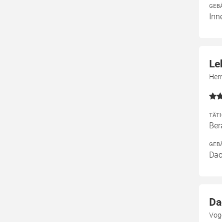
GEB
Inn
Le
Her
TÄT
Ber
GEB
Dac
Da
Vog