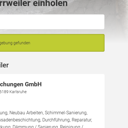
rweiler einholen
mgebung gefunden
ler
achungen GmbH
76189 Karlsruhe
rung, Neubau Arbeiten, Schimmel-Sanierung,
ssadenbeschichtung, Durchführung, Reparatur,
kung, Dämmung / Sanierung, Reinigung /