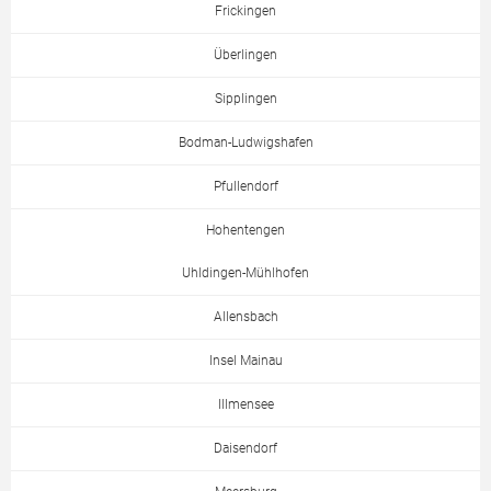
Frickingen
Überlingen
Sipplingen
Bodman-Ludwigshafen
Pfullendorf
Hohentengen
Uhldingen-Mühlhofen
Allensbach
Insel Mainau
Illmensee
Daisendorf