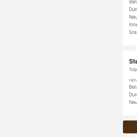
Ber
Dur
Neu
Inn
Gra
St
Tul
TÄT
Ber
Dur
Neu