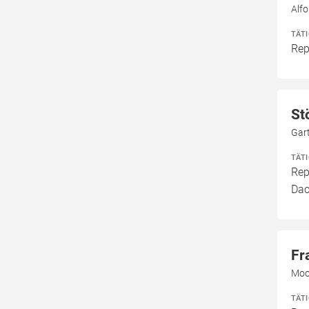
Alf
TÄT
Rep
St
Gar
TÄT
Rep
Dac
Fr
Moo
TÄT