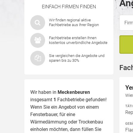
An
EINFACH FIRMEN FINDEN
Wir finden regional aktive
Fachbetriebe aus Ihrer Region
Fachbetriebe erstellen Ihnen
kostenlos unverbindliche Angebote
Sie vergleichen die Angebote und
sparen bis zu 30%
Fac
Ye
Wir haben in
Meckenbeuren
Wie
insgesamt
1
Fachbetriebe gefunden!
TÄT
Wenn Sie ein Angebot von einem
Rep
Fensterbauer, für eine
Wärmedämmung
oder Trockenbau
GEB
einholen möchten, dann füllen Sie
Fla