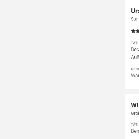
Ur
Sta
TÄT
Ber
Auß
GEB
Wan
WI
Gro
TÄT
Ber