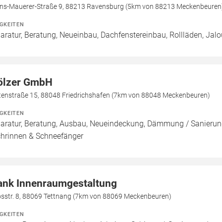
ons-Mauerer-Straße 9, 88213 Ravensburg (5km von 88213 Meckenbeuren
IGKEITEN
aratur, Beratung, Neueinbau, Dachfenstereinbau, Rollläden, Jal
ölzer GmbH
tenstraße 15, 88048 Friedrichshafen (7km von 88048 Meckenbeuren)
IGKEITEN
aratur, Beratung, Ausbau, Neueindeckung, Dämmung / Sanierung
hrinnen & Schneefänger
ank Innenraumgestaltung
sstr. 8, 88069 Tettnang (7km von 88069 Meckenbeuren)
IGKEITEN