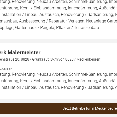
atung, Renovierung, Neubau Arbeiten, Schimmel-Sanierung, Imp
chführung, Kern- / Einblasdämmung, Innendämmung, Außend
installation / Einbau, Austausch, Renovierung / Badsanierung,
enausbau, Ausbesserung / Reparatur, Verlegen, Neuanlage Garte
bpflege, Gartenhaus / Pergola, Pflaster / Terrassenbau
erk Malermeister
penstraße 20, 88287 Grünkraut (8km von 88287 Meckenbeuren)
IGKEITEN
atung, Renovierung, Neubau Arbeiten, Schimmel-Sanierung, Imp
chführung, Kern- / Einblasdämmung, Innendämmung, Außend
installation / Einbau, Austausch, Renovierung / Badsanierung, 
Jetzt Betriebe für in Meckenbeure