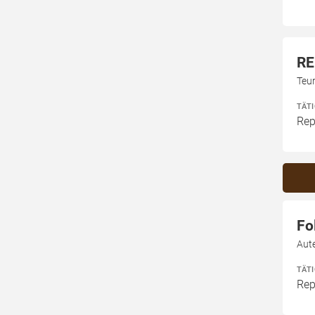
RE
Teu
TÄT
Rep
Fo
Aut
TÄT
Rep