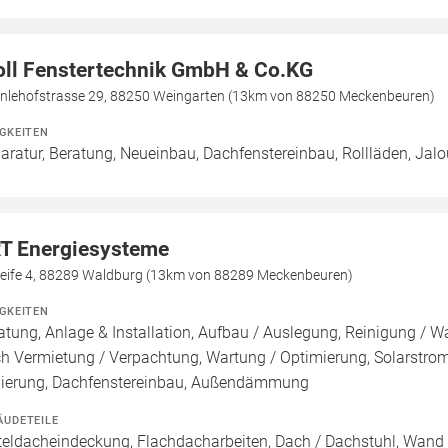
oll Fenstertechnik GmbH & Co.KG
nlehofstrasse 29, 88250 Weingarten (13km von 88250 Meckenbeuren)
IGKEITEN
aratur, Beratung, Neueinbau, Dachfenstereinbau, Rollläden, Jal
T Energiesysteme
leife 4, 88289 Waldburg (13km von 88289 Meckenbeuren)
IGKEITEN
atung, Anlage & Installation, Aufbau / Auslegung, Reinigung / W
h Vermietung / Verpachtung, Wartung / Optimierung, Solarstrom
ierung, Dachfenstereinbau, Außendämmung
ÄUDETEILE
teldacheindeckung, Flachdacharbeiten, Dach / Dachstuhl, Wand 