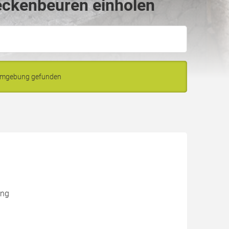
eckenbeuren einholen
 Umgebung gefunden
ung