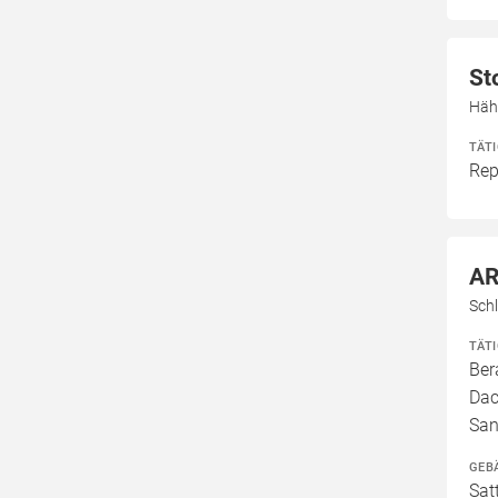
St
Häh
TÄT
Rep
AR
Sch
TÄT
Ber
Dac
San
GEB
Sat