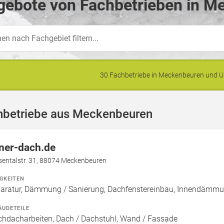
gebote von Fachbetrieben in M
30 Fachbetriebe in Meckenbeuren und
hbetriebe aus Meckenbeuren
ner-dach.de
sentalstr. 31, 88074 Meckenbeuren
IGKEITEN
aratur, Dämmung / Sanierung, Dachfenstereinbau, Innendämm
ÄUDETEILE
chdacharbeiten, Dach / Dachstuhl, Wand / Fassade