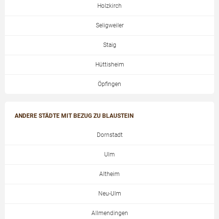
Holzkirch
Seligweiler
Staig
Hüttisheim
Öpfingen
ANDERE STÄDTE MIT BEZUG ZU BLAUSTEIN
Dornstadt
Ulm
Altheim
Neu-Ulm
Allmendingen