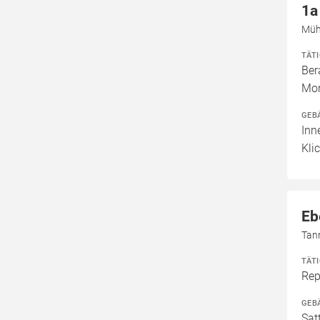
1a
Müh
TÄT
Ber
Mon
GEB
Inn
Kli
Eb
Tann
TÄT
Rep
GEB
Sat