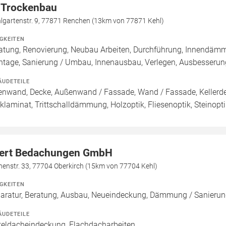
 Trockenbau
lgartenstr. 9, 77871 Renchen (13km von 77871 Kehl)
IGKEITEN
atung, Renovierung, Neubau Arbeiten, Durchführung, Innendä
tage, Sanierung / Umbau, Innenausbau, Verlegen, Ausbesserung
ÄUDETEILE
enwand, Decke, Außenwand / Fassade, Wand / Fassade, Kellerdec
cklaminat, Trittschalldämmung, Holzoptik, Fliesenoptik, Steinopt
ert Bedachungen GmbH
enstr. 33, 77704 Oberkirch (15km von 77704 Kehl)
IGKEITEN
aratur, Beratung, Ausbau, Neueindeckung, Dämmung / Sanierun
ÄUDETEILE
teldacheindeckung, Flachdacharbeiten