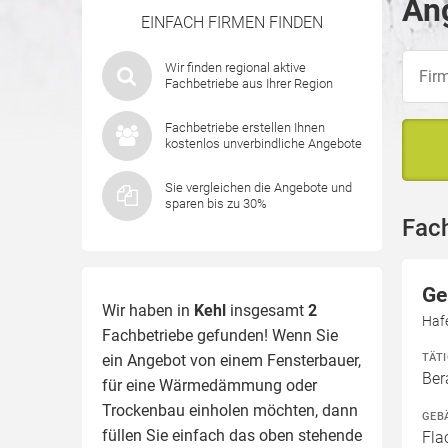
Ang
EINFACH FIRMEN FINDEN
Wir finden regional aktive
Fachbetriebe aus Ihrer Region
Fachbetriebe erstellen Ihnen
kostenlos unverbindliche Angebote
Sie vergleichen die Angebote und
sparen bis zu 30%
Fach
Ge
Wir haben in
Kehl
insgesamt
2
Hafe
Fachbetriebe gefunden! Wenn Sie
TÄT
ein Angebot von einem Fensterbauer,
Ber
für eine
Wärmedämmung
oder
Trockenbau einholen möchten, dann
GEB
füllen Sie einfach das oben stehende
Fla