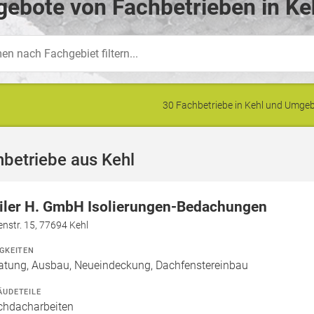
ebote von Fachbetrieben in Ke
30 Fachbetriebe in Kehl und Umg
betriebe aus Kehl
iler H. GmbH Isolierungen-Bedachungen
nstr. 15, 77694 Kehl
IGKEITEN
atung, Ausbau, Neueindeckung, Dachfenstereinbau
ÄUDETEILE
chdacharbeiten