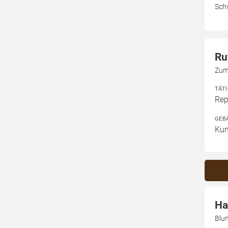
Sch
Ru
Zum
TÄT
Rep
GEB
Kun
Ha
Blu