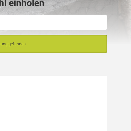
hl einholen
ebung gefunden