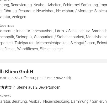
atung, Renovierung, Neubau Arbeiten, Schimmel-Sanierung, Imp
chführung, Reparatur, Neueinbau, Neueinbau / Montage, Sanier
aratur, Verlegen
ÄUDETEILE
rassentür, Innentür, Innenausbau, Lärm- / Schallschutz, Brandsch
esenoptik, Steinoptik, Stabparkett / Stäbchenparkett, Massivholz
parkett, Tafelparkett, Mehrschichtparkett, Steingutfliesen, Feinst
enfliesen, Wandfliesen, Fliesenspiegel
lli Kliem GmbH
elstr. 1, 77652 Offenburg (11km von 77652 Kehl)
4
Sterne aus 2 Bewertungen
IGKEITEN
aratur, Beratung, Ausbau, Neueindeckung, Dämmung / Sanier