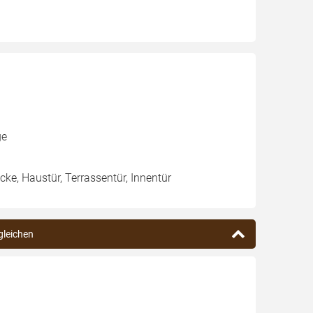
ge
ecke, Haustür, Terrassentür, Innentür
rgleichen