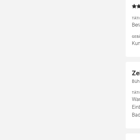
TÄT
Ber
GEB
Kun
Ze
Büh
TÄT
War
Ein
Bad