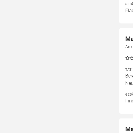
GEB
Fla
Ma
An 
TÄT
Ber
Neu
GEB
Inn
Ma