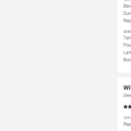
Ber
Dur
Rep
GEB
Ter
Fli
Lam
Bod
Wi
Dies
TÄT
Rep