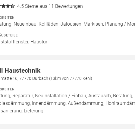
4.5
Sterne aus 11 Bewertungen
IGKEITEN
atung, Neueinbau, Rollläden, Jalousien, Markisen, Planung / M
ÄUDETEILE
ststofffenster, Haustür
il Haustechnik
lmatte 16, 77770 Durbach (13km von 77770 Kehl)
IGKEITEN
tung, Reparatur, Neuinstallation / Einbau, Austausch, Beratung, 
blasdämmung, Innendämmung, Außendämmung, Hohlraumdämmu
sanierung, Lieferung