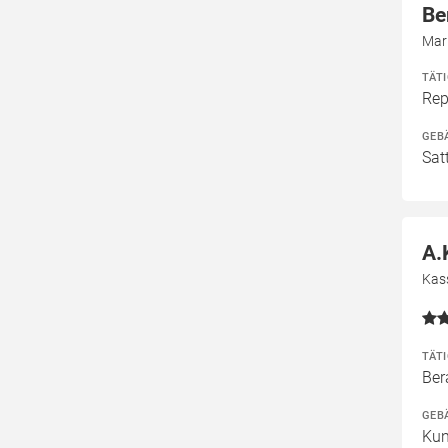
Be
Mar
TÄT
Rep
GEB
Sat
A.
Kas
TÄT
Ber
GEB
Kun