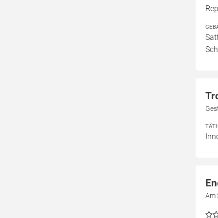
Rep
GEB
Sat
Sch
Tr
Ges
TÄT
Inn
En
Am 