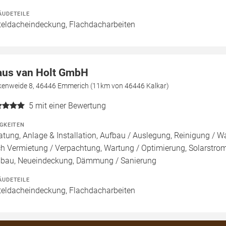
ÄUDETEILE
teldacheindeckung, Flachdacharbeiten
aus van Holt GmbH
kenweide 8, 46446 Emmerich (11km von 46446 Kalkar)
5
mit einer Bewertung
IGKEITEN
atung, Anlage & Installation, Aufbau / Auslegung, Reinigung / W
h Vermietung / Verpachtung, Wartung / Optimierung, Solarstromsp
bau, Neueindeckung, Dämmung / Sanierung
ÄUDETEILE
teldacheindeckung, Flachdacharbeiten