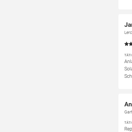
Ja
Ler
TÄT
Anl
Sol
Sch
An
Gar
TÄT
Rep