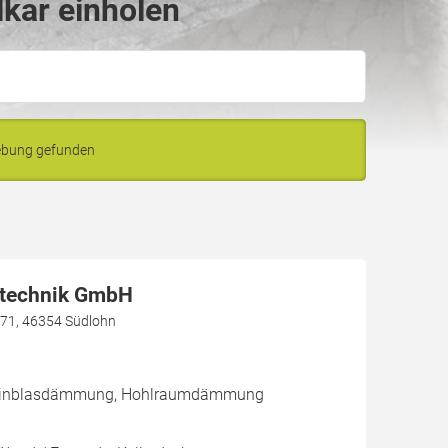
lkar einholen
gebung gefunden
technik GmbH
 71, 46354 Südlohn
/ Einblasdämmung, Hohlraumdämmung