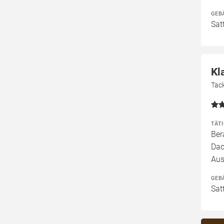
GEB
Sat
Kl
Tac
TÄT
Ber
Dac
Aus
GEB
Sat