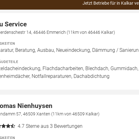
Jetzt Betriebe für in Kalkar v
u Service
terdenschestr 14, 46446 Emmerich (11km von 46446 Kalkar)
IGKEITEN
aratur, Beratung, Ausbau, Neueindeckung, Dämmung / Sanierun
ÄUDETEILE
teldacheindeckung, Flachdacharbeiten, Blechdach, Gummidach, 
enheimdächer, Notfallreparaturen, Dachabdichtung
omas Nienhuysen
indamm 57, 46509 Xanten (11km von 46509 Kalkar)
4.7
Sterne aus 3 Bewertungen
IGKEITEN