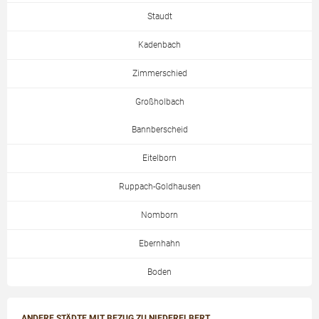
Staudt
Kadenbach
Zimmerschied
Großholbach
Bannberscheid
Eitelborn
Ruppach-Goldhausen
Nomborn
Ebernhahn
Boden
ANDERE STÄDTE MIT BEZUG ZU NIEDERELBERT