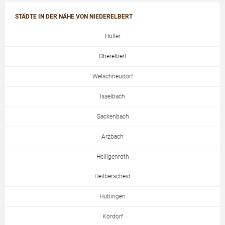
STÄDTE IN DER NÄHE VON NIEDERELBERT
Holler
Oberelbert
Welschneudorf
Isselbach
Gackenbach
Arzbach
Heiligenroth
Heilberscheid
Hübingen
Kördorf