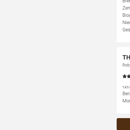
Bre
Zen
Bio
Nie
Ges
T
Rob
TÄT
Ber
Mon