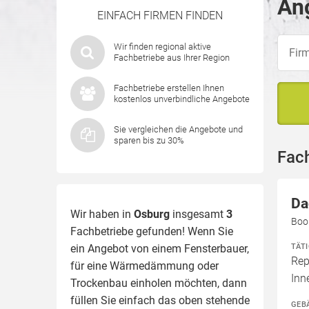
Ang
EINFACH FIRMEN FINDEN
Wir finden regional aktive
Fachbetriebe aus Ihrer Region
Fachbetriebe erstellen Ihnen
kostenlos unverbindliche Angebote
Sie vergleichen die Angebote und
sparen bis zu 30%
Fac
Da
Wir haben in
Osburg
insgesamt
3
Boo
Fachbetriebe gefunden! Wenn Sie
TÄT
ein Angebot von einem Fensterbauer,
Rep
für eine
Wärmedämmung
oder
In
Trockenbau einholen möchten, dann
füllen Sie einfach das oben stehende
GEB