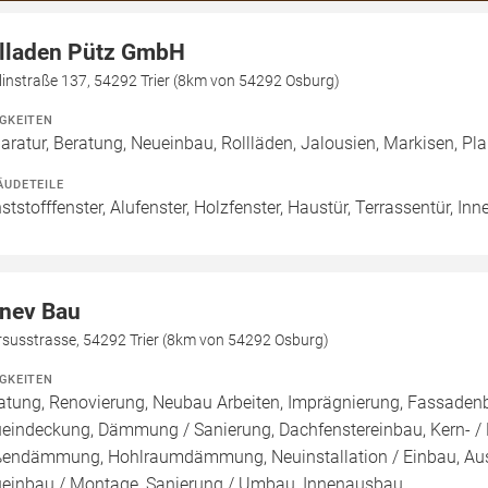
lladen Pütz GmbH
instraße 137, 54292 Trier (8km von 54292 Osburg)
IGKEITEN
aratur, Beratung, Neueinbau, Rollläden, Jalousien, Markisen, P
ÄUDETEILE
ststofffenster, Alufenster, Holzfenster, Haustür, Terrassentür, Inn
nev Bau
rsusstrasse, 54292 Trier (8km von 54292 Osburg)
IGKEITEN
atung, Renovierung, Neubau Arbeiten, Imprägnierung, Fassadenb
eindeckung, Dämmung / Sanierung, Dachfenstereinbau, Kern-
endämmung, Hohlraumdämmung, Neuinstallation / Einbau, Aust
einbau / Montage, Sanierung / Umbau, Innenausbau