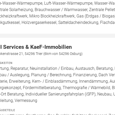
e-Wasser-Wärmepumpe, Luft-Wasser-Wärmepumpe, Wasser-Wa
trale Solarheizung, Brauchwasser / Warmwasser, Zentrale Pellethe
ckheizkraftwerk, Mikro Blockheizkraftwerk, Gas (Erdgas / Biogas), 
kgutkessel, Holzvergaserkessel, Satteldacheindeckung, Flachda
I Services & KaeF-Immobilien
nkenstrasse 21, 54296 Trier (6km von 54296 Osburg)
IGKEITEN
tung, Reparatur, Neuinstallation / Einbau, Austausch, Beratung, 
bau / Auslegung, Planung / Berechnung, Finanzierung, Dach Ver
terie, Erweiterung, Kern- / Einblasdämmung, Innendämmung,
rgiekonzept, Fördermittelberatung, Thermografie / Wärmebild, Bl
-Ort Beratung, Individueller Sanierungsfahrplan (iSFP), Neubau,
leitung, Vermessung
ÄUDETEILE