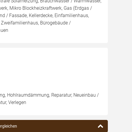
ntrale Solarheizung, Brauchwasser / Warmwasser,
twerk, Mikro Blockheizkraftwerk, Gas (Erdgas /
and / Fassade, Kellerdecke, Einfamilienhaus,
 Zweifamilienhaus, Bürogebäude /
auen
g, Hohlraumdämmung, Reparatur, Neueinbau /
ur, Verlegen
ergleichen