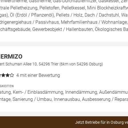
nnwerttherme, Gastherme, Gas-Durchlauferhitzer, Gaskessel, Ze
trale Pelletheizung, Pelletofen, Pelletkessel, Mini Blockheizkraf
gas), Öl (Erdöl / Pflanzenöl), Pellets / Holz, Dach / Dachstuhl, W
drigenergiehaus / Passivhaus, Mehrfamilienhaus / Wohnanlage,
chäftsgebäude, Gewerbeobjekt / Hallenbauten, Ökologisches B
HERMIZO
ert Schuman Allee 10, 54296 Trier (6km von 54296 Osburg)
4
mit einer Bewertung
IGKEITEN
atung, Kern- / Einblasdämmung, Innendämmung, Außendämmun
tage, Sanierung / Umbau, Innenausbau, Ausbesserung / Reparat
Jetzt Betriebe für in Osburg v