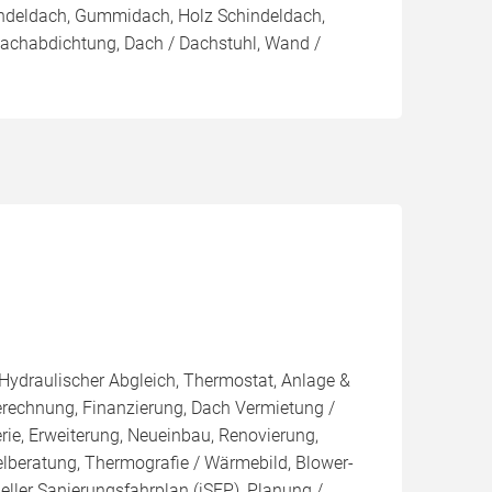
indeldach, Gummidach, Holz Schindeldach,
Dachabdichtung, Dach / Dachstuhl, Wand /
 Hydraulischer Abgleich, Thermostat, Anlage &
Berechnung, Finanzierung, Dach Vermietung /
rie, Erweiterung, Neueinbau, Renovierung,
elberatung, Thermografie / Wärmebild, Blower-
ueller Sanierungsfahrplan (iSFP), Planung /