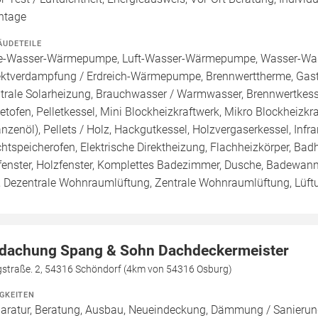
ntage
ÄUDETEILE
e-Wasser-Wärmepumpe, Luft-Wasser-Wärmepumpe, Wasser-Wa
ektverdampfung / Erdreich-Wärmepumpe, Brennwerttherme, Gasth
trale Solarheizung, Brauchwasser / Warmwasser, Brennwertkessel
letofen, Pelletkessel, Mini Blockheizkraftwerk, Mikro Blockheizkra
anzenöl), Pellets / Holz, Hackgutkessel, Holzvergaserkessel, Inf
htspeicherofen, Elektrische Direktheizung, Flachheizkörper, Bad
fenster, Holzfenster, Komplettes Badezimmer, Dusche, Badewanne
 Dezentrale Wohnraumlüftung, Zentrale Wohnraumlüftung, Lüft
dachung Spang & Sohn Dachdeckermeister
gstraße. 2, 54316 Schöndorf (4km von 54316 Osburg)
IGKEITEN
aratur, Beratung, Ausbau, Neueindeckung, Dämmung / Sanierung