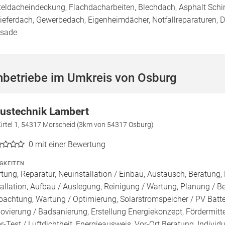
teldacheindeckung, Flachdacharbeiten, Blechdach, Asphalt Sch
ieferdach, Gewerbedach, Eigenheimdächer, Notfallreparaturen, 
sade
hbetriebe im Umkreis von Osburg
ustechnik Lambert
Kirtel 1, 54317 Morscheid (3km von 54317 Osburg)
0
mit einer Bewertung
IGKEITEN
tung, Reparatur, Neuinstallation / Einbau, Austausch, Beratung,
tallation, Aufbau / Auslegung, Reinigung / Wartung, Planung / 
pachtung, Wartung / Optimierung, Solarstromspeicher / PV Batte
ovierung / Badsanierung, Erstellung Energiekonzept, Fördermitt
r-Test / Luftdichtheit, Energieausweis, Vor-Ort Beratung, Individ