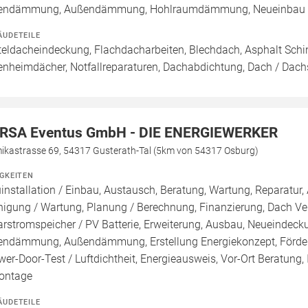
endämmung, Außendämmung, Hohlraumdämmung, Neueinbau / 
ÄUDETEILE
teldacheindeckung, Flachdacharbeiten, Blechdach, Asphalt Schi
enheimdächer, Notfallreparaturen, Dachabdichtung, Dach / Dac
RSA Eventus GmbH - DIE ENERGIEWERKER
ikastrasse 69, 54317 Gusterath-Tal (5km von 54317 Osburg)
IGKEITEN
installation / Einbau, Austausch, Beratung, Wartung, Reparatur, 
nigung / Wartung, Planung / Berechnung, Finanzierung, Dach Ve
arstromspeicher / PV Batterie, Erweiterung, Ausbau, Neueindec
endämmung, Außendämmung, Erstellung Energiekonzept, Förderm
wer-Door-Test / Luftdichtheit, Energieausweis, Vor-Ort Beratung,
ontage
ÄUDETEILE