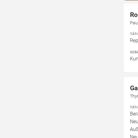
Ro
Paul
TÄT
Rep
GEB
Kun
Ga
Thy
TÄT
Ber
Neu
Auß
Neu