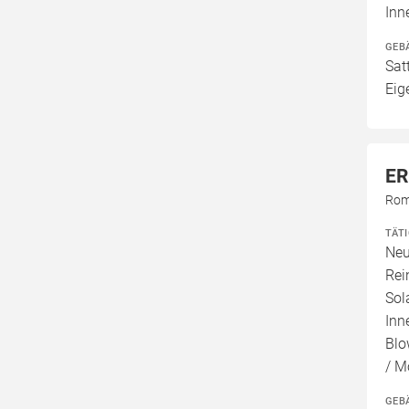
Inn
GEB
Sat
Eig
ER
Rom
TÄT
Neu
Rei
Sol
Inn
Blo
/ M
GEB