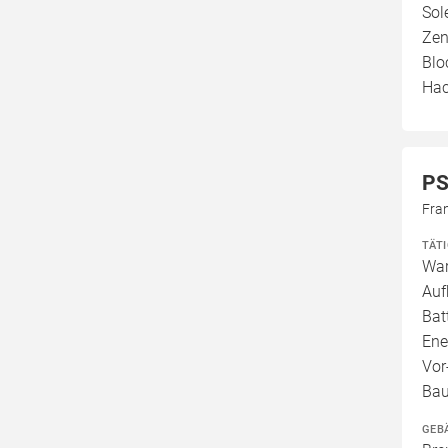
Sol
Zen
Blo
Hac
PS
Fra
TÄT
War
Auf
Bat
Ene
Vor
Bau
GEB