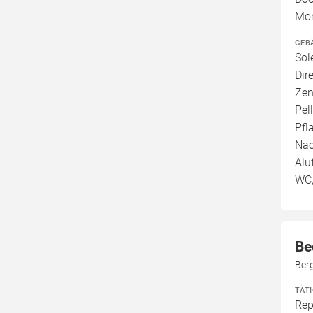
Mo
GEB
Sol
Dir
Zen
Pel
Pfl
Nac
Alu
WC,
Be
Ber
TÄT
Rep