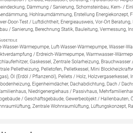
eindeckung, Dämmung / Sanierung, Schornsteinbau, Kern- / 
endämmung, Hohlraumdämmung, Erstellung Energiekonzept, För
wer-Door-Test / Luftdichtheit, Energieausweis, Vor-Ort Beratung,
au / Sanierung, Berechnung Statik, Bauleitung, Vermessung, Ins
ÄUDETEILE
e-Wasser-Wärmepumpe, Luft-Wasser-Wärmepumpe, Wasser-Wa
ektverdampfung / Erdreich-Wärmepumpe, Warmwasser-Wärmepu
chlauferhitzer, Gaskessel, Zentrale Solarheizung, Brauchwasser
trale Pelletheizung, Pelletofen, Pelletkessel, Mini Blockheizkraf
gas), Öl (Erdöl / Pflanzenöl), Pellets / Holz, Holzvergaserkessel,
bodenheizung, Eigenheimdächer, Dachabdichtung, Dach / Dachst
familienhaus, Niedrigenergiehaus / Passivhaus, Mehrfamilienh
ogebäude / Geschäftsgebäude, Gewerbeobjekt / Hallenbauten, Ö
nraumlüftung, Zentrale Wohnraumlüftung, Lüftungskonzept, R