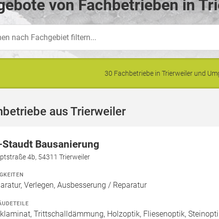
ebote von Fachbetrieben in Tri
30 Fachbetriebe in Trierweiler und 
betriebe aus Trierweiler
-Staudt Bausanierung
tstraße 4b, 54311 Trierweiler
IGKEITEN
aratur, Verlegen, Ausbesserung / Reparatur
ÄUDETEILE
cklaminat, Trittschalldämmung, Holzoptik, Fliesenoptik, Steinopt