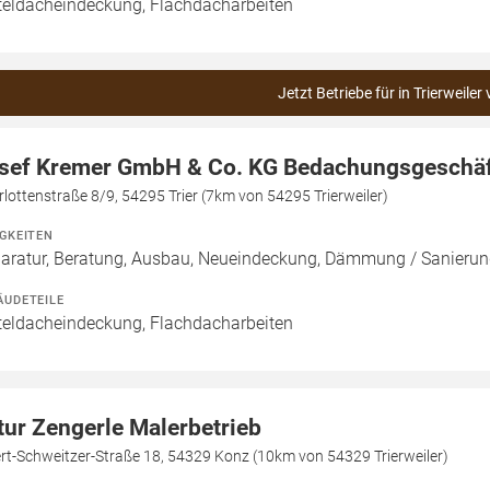
teldacheindeckung, Flachdacharbeiten
Jetzt Betriebe für in Trierweiler
sef Kremer GmbH & Co. KG Bedachungsgeschä
lottenstraße 8/9, 54295 Trier (7km von 54295 Trierweiler)
IGKEITEN
aratur, Beratung, Ausbau, Neueindeckung, Dämmung / Sanierun
ÄUDETEILE
teldacheindeckung, Flachdacharbeiten
tur Zengerle Malerbetrieb
rt-Schweitzer-Straße 18, 54329 Konz (10km von 54329 Trierweiler)