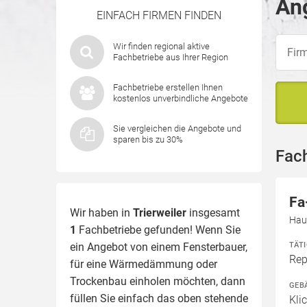
Ang
EINFACH FIRMEN FINDEN
Wir finden regional aktive
Fachbetriebe aus Ihrer Region
Fachbetriebe erstellen Ihnen
kostenlos unverbindliche Angebote
Sie vergleichen die Angebote und
sparen bis zu 30%
Fach
Fa
Wir haben in
Trierweiler
insgesamt
Haup
1
Fachbetriebe gefunden! Wenn Sie
TÄT
ein Angebot von einem Fensterbauer,
Rep
für eine
Wärmedämmung
oder
Trockenbau einholen möchten, dann
GEB
füllen Sie einfach das oben stehende
Kli