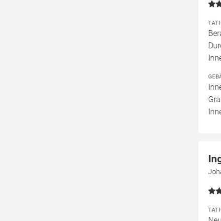
TÄT
Ber
Dur
Inn
GEB
Inn
Gra
Inn
In
Joh
TÄT
Neu