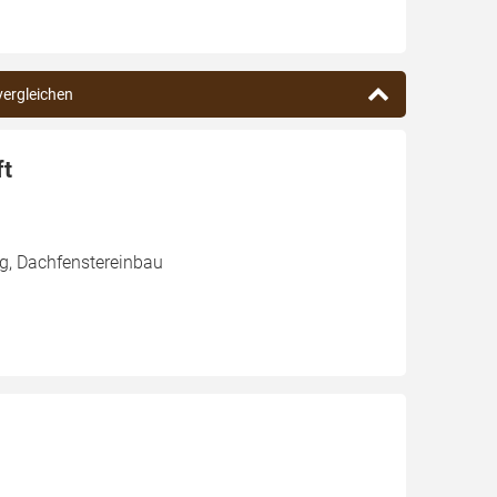
 vergleichen
ft
g, Dachfenstereinbau