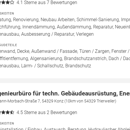
4.1
Sterne aus 7 Bewertungen
IGKEITEN
atung, Renovierung, Neubau Arbeiten, Schimmel-Sanierung, Imp
chführung, Innendämmung, Außendämmung, Reparatur, Neueinb
enausbau, Ausbesserung / Reparatur, Verlegen
ÄUDETEILE
enwand, Decke, Außenwand / Fassade, Türen / Zargen, Fenster 
ffitientfernung, Algensanierung, Brandschutzanstrich, Dach / Da
enausbau, Lärm- / Schallschutz, Brandschutz
genieurbüro für techn. Gebäudeausrüstung, En
ann-Morbach-Straße 7, 54329 Konz (10km von 54329 Trierweiler)
4.5
Sterne aus 2 Bewertungen
IGKEITEN
installation / Einbau, Austausch, Beratung, Hydraulischer Abgle