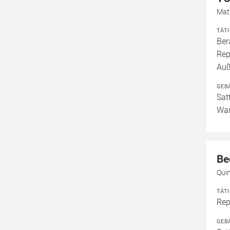
Matt
TÄT
Ber
Rep
Au
GEB
Sat
Wan
Be
Quin
TÄT
Rep
GEB