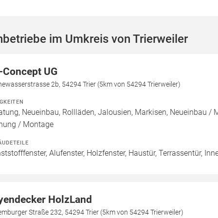
betriebe im Umkreis von Trierweiler
-Concept UG
ewasserstrasse 2b, 54294 Trier (5km von 54294 Trierweiler)
IGKEITEN
atung, Neueinbau, Rollläden, Jalousien, Markisen, Neueinbau /
nung / Montage
ÄUDETEILE
ststofffenster, Alufenster, Holzfenster, Haustür, Terrassentür, I
yendecker HolzLand
mburger Straße 232, 54294 Trier (5km von 54294 Trierweiler)