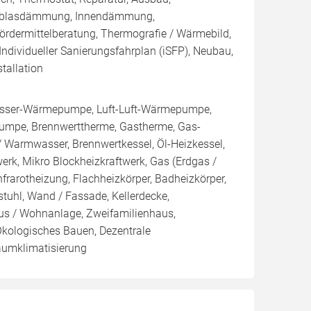
Einblasdämmung, Innendämmung,
dermittelberatung, Thermografie / Wärmebild,
 Individueller Sanierungsfahrplan (iSFP), Neubau,
tallation
sser-Wärmepumpe, Luft-Luft-Wärmepumpe,
mpe, Brennwerttherme, Gastherme, Gas-
 / Warmwasser, Brennwertkessel, Öl-Heizkessel,
twerk, Mikro Blockheizkraftwerk, Gas (Erdgas /
 Infrarotheizung, Flachheizkörper, Badheizkörper,
uhl, Wand / Fassade, Kellerdecke,
aus / Wohnanlage, Zweifamilienhaus,
kologisches Bauen, Dezentrale
aumklimatisierung