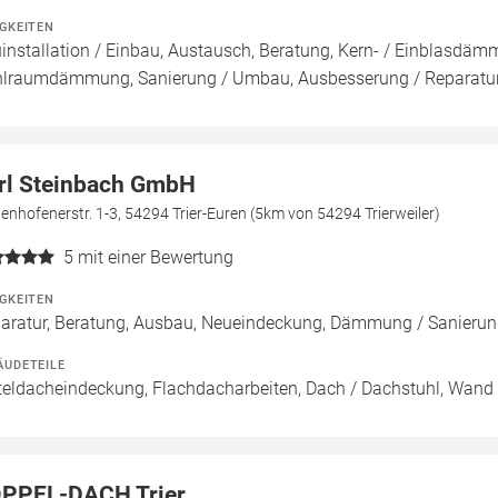
IGKEITEN
installation / Einbau, Austausch, Beratung, Kern- / Einbla
lraumdämmung, Sanierung / Umbau, Ausbesserung / Reparatur,
rl Steinbach GmbH
enhofenerstr. 1-3, 54294 Trier-Euren (5km von 54294 Trierweiler)
5
mit einer Bewertung
IGKEITEN
aratur, Beratung, Ausbau, Neueindeckung, Dämmung / Sanie
ÄUDETEILE
teldacheindeckung, Flachdacharbeiten, Dach / Dachstuhl, Wand
PPEL-DACH Trier