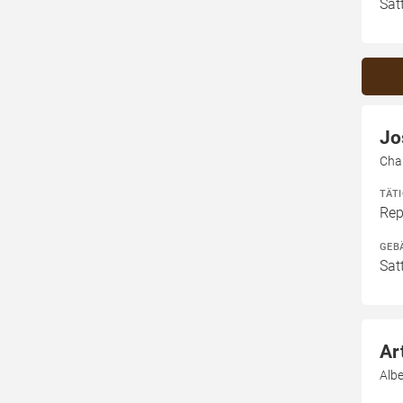
Sat
Jo
Char
TÄT
Rep
GEB
Sat
Ar
Albe