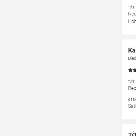
TÄT
Neu
Hoh
Ka
Died
TÄT
Rep
GEB
Sat
TÖ