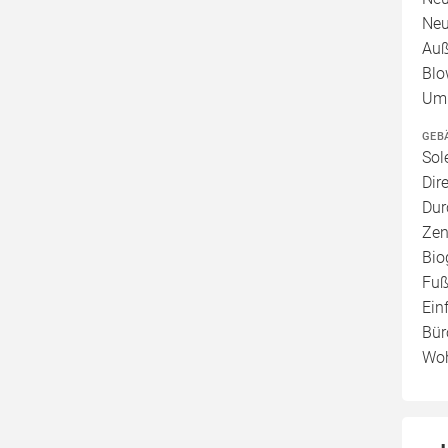
Neu
Auß
Blo
Umb
GEB
Sol
Dir
Dur
Zen
Bio
Fuß
Ein
Bür
Woh