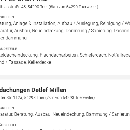
hiasstraße 48, 54290 Trier (6km von 54290 Trierweiler)
IGKEITEN
atung, Anlage & Installation, Aufbau / Auslegung, Reinigung / W
aratur, Ausbau, Neueindeckung, Dämmung / Sanierung, Dachri
ßendämmung
ÄUDETEILE
teldacheindeckung, Flachdacharbeiten, Schieferdach, Notfallrep
d / Fassade, Kellerdecke
dachungen Detlef Millen
ter Str. 112a, 54293 Trier (7km von 54293 Trierweiler)
IGKEITEN
aratur, Beratung, Ausbau, Neueindeckung, Dämmung / Sanierun
ÄUDETEILE