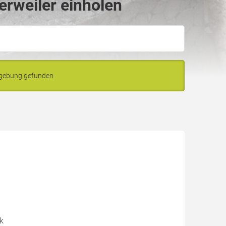
erweiler einholen
Umgebung gefunden
ik