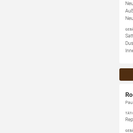
Neu
Auß
Neu
GEB
Sat
Dus
Inn
Ro
Pau
TÄT
Rep
GEB