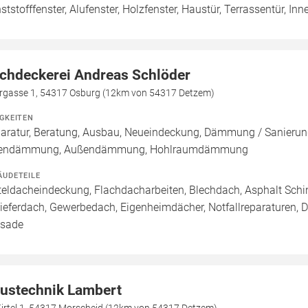
ststofffenster, Alufenster, Holzfenster, Haustür, Terrassentür, Inn
chdeckerei Andreas Schlöder
rgasse 1, 54317 Osburg (12km von 54317 Detzem)
IGKEITEN
aratur, Beratung, Ausbau, Neueindeckung, Dämmung / Sanierung
nendämmung, Außendämmung, Hohlraumdämmung
ÄUDETEILE
teldacheindeckung, Flachdacharbeiten, Blechdach, Asphalt Sch
ieferdach, Gewerbedach, Eigenheimdächer, Notfallreparaturen, 
sade
ustechnik Lambert