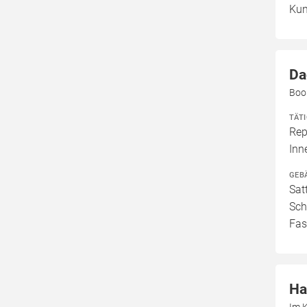
Kun
Da
Boo
TÄT
Rep
In
GEB
Sat
Sch
Fas
Ha