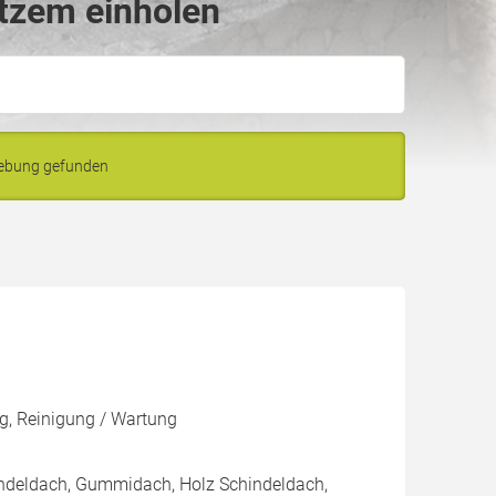
tzem einholen
gebung gefunden
g, Reinigung / Wartung
indeldach, Gummidach, Holz Schindeldach,