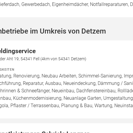
ieferdach, Gewerbedach, Eigenheimdächer, Notfallreparaturen,
hbetriebe im Umkreis von Detzem
ldingservice
der Aht 19, 54341 Fell (4km von 54341 Detzem)
IGKEITEN
atung, Renovierung, Neubau Arbeiten, Schimmel-Sanierung, Imp
chführung, Reparatur, Ausbau, Neueindeckung, Dämmung / Sanie
hrinnen & Schneefänger, Neueinbau, Dachfenstereinbau, Rollläd
inbau, Küchenmodernisierung, Neuanlage Garten, Umgestaltung G
gola, Pflaster / Terrassenbau, Planung & Bau, Wartung, Neuinstal