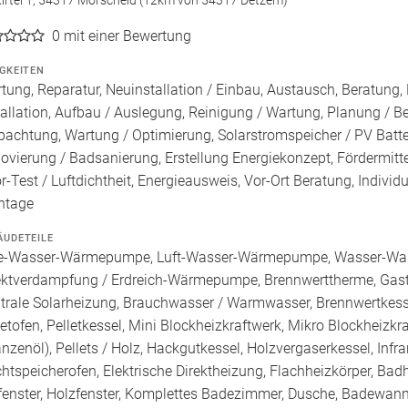
Kirtel 1, 54317 Morscheid (12km von 54317 Detzem)
0
mit einer Bewertung
IGKEITEN
tung, Reparatur, Neuinstallation / Einbau, Austausch, Beratung,
tallation, Aufbau / Auslegung, Reinigung / Wartung, Planung / 
pachtung, Wartung / Optimierung, Solarstromspeicher / PV Batte
ovierung / Badsanierung, Erstellung Energiekonzept, Fördermitt
r-Test / Luftdichtheit, Energieausweis, Vor-Ort Beratung, Individ
ntage
ÄUDETEILE
e-Wasser-Wärmepumpe, Luft-Wasser-Wärmepumpe, Wasser-Wa
ektverdampfung / Erdreich-Wärmepumpe, Brennwerttherme, Gasth
trale Solarheizung, Brauchwasser / Warmwasser, Brennwertkessel
letofen, Pelletkessel, Mini Blockheizkraftwerk, Mikro Blockheizkra
anzenöl), Pellets / Holz, Hackgutkessel, Holzvergaserkessel, Inf
htspeicherofen, Elektrische Direktheizung, Flachheizkörper, Bad
fenster, Holzfenster, Komplettes Badezimmer, Dusche, Badewanne