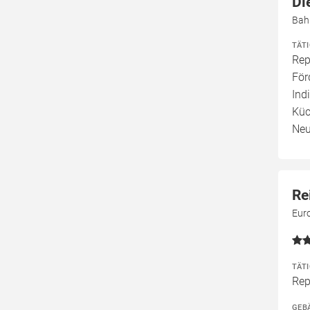
Di
Bah
TÄT
Rep
För
Ind
Küc
Neu
Re
Eur
TÄT
Rep
GEB