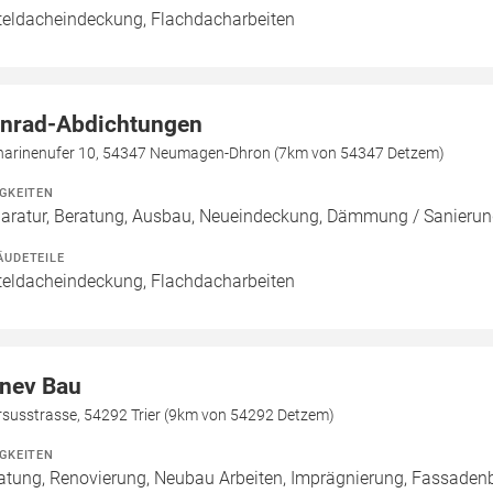
teldacheindeckung, Flachdacharbeiten
nrad-Abdichtungen
harinenufer 10, 54347 Neumagen-Dhron (7km von 54347 Detzem)
IGKEITEN
aratur, Beratung, Ausbau, Neueindeckung, Dämmung / Sanierun
ÄUDETEILE
teldacheindeckung, Flachdacharbeiten
nev Bau
rsusstrasse, 54292 Trier (9km von 54292 Detzem)
IGKEITEN
atung, Renovierung, Neubau Arbeiten, Imprägnierung, Fassadenb