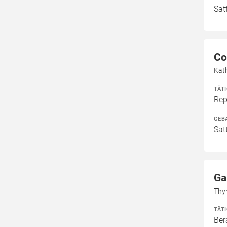
Sat
Co
Kat
TÄT
Rep
GEB
Sat
Ga
Thy
TÄT
Ber