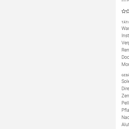
Im 
TÄT
War
Ins
Ver
Ren
Doo
Mo
GEB
Sol
Dir
Zen
Pel
Pfl
Nac
Alu