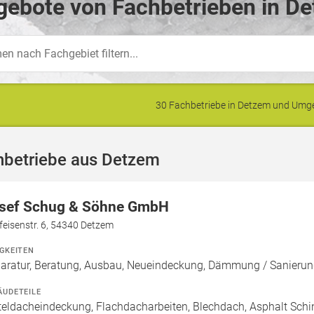
gebote von Fachbetrieben in De
30 Fachbetriebe in Detzem und Um
hbetriebe aus Detzem
sef Schug & Söhne GmbH
feisenstr. 6, 54340 Detzem
IGKEITEN
aratur, Beratung, Ausbau, Neueindeckung, Dämmung / Sanierun
ÄUDETEILE
teldacheindeckung, Flachdacharbeiten, Blechdach, Asphalt Sch