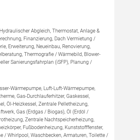
 Hydraulischer Abgleich, Thermostat, Anlage &
Berechnung, Finanzierung, Dach Vermietung /
rie, Erweiterung, Neueinbau, Renovierung,
elberatung, Thermografie / Wärmebild, Blower-
ueller Sanierungsfahrplan (iSFP), Planung /
sser-Wärmepumpe, Luft-Luft-Wärmepumpe,
erme, Gas-Durchlauferhitzer, Gaskessel,
, Öl-Heizkessel, Zentrale Pelletheizung,
ftwerk, Gas (Erdgas / Biogas), Öl (Erdöl /
rarotheizung, Zentrale Nachtspeicherheizung,
heizkörper, Fußbodenheizung, Kunststofffenster,
 / Whirlpool, Waschbecken, Armaturen, Toilette /