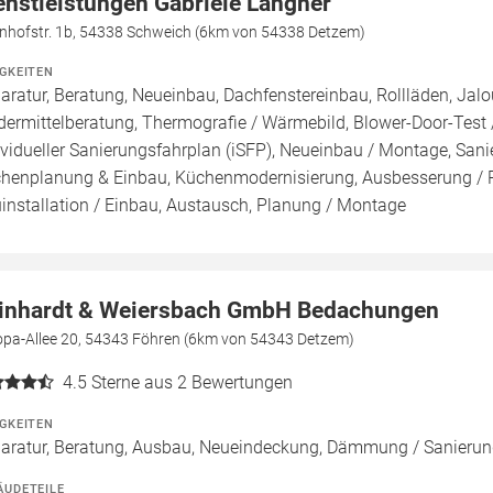
enstleistungen Gabriele Langner
nhofstr. 1b, 54338 Schweich (6km von 54338 Detzem)
IGKEITEN
aratur, Beratung, Neueinbau, Dachfenstereinbau, Rollläden, Jalo
dermittelberatung, Thermografie / Wärmebild, Blower-Door-Test /
ividueller Sanierungsfahrplan (iSFP), Neueinbau / Montage, San
henplanung & Einbau, Küchenmodernisierung, Ausbesserung / Re
installation / Einbau, Austausch, Planung / Montage
inhardt & Weiersbach GmbH Bedachungen
opa-Allee 20, 54343 Föhren (6km von 54343 Detzem)
4.5
Sterne aus 2 Bewertungen
IGKEITEN
aratur, Beratung, Ausbau, Neueindeckung, Dämmung / Sanieru
ÄUDETEILE