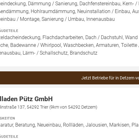
eindeckung, Dämmung / Sanierung, Dachfenstereinbau, Kern-
endämmung, Hohlraumdämmung, Neuinstallation / Einbau, Aust
einbau / Montage, Sanierung / Umbau, Innenausbau
ÄUDETEILE
teldacheindeckung, Flachdacharbeiten, Dach / Dachstuhl, Wand 
che, Badewanne / Whirlpool, Waschbecken, Armaturen, Toilette / 
enausbau, Lärm- / Schallschutz, Brandschutz
Jetzt Betriebe für in Detzem v
lladen Pütz GmbH
linstraße 137, 54292 Trier (9km von 54292 Detzem)
IGKEITEN
aratur, Beratung, Neueinbau, Rollläden, Jalousien, Markisen, P
ÄUDETEILE