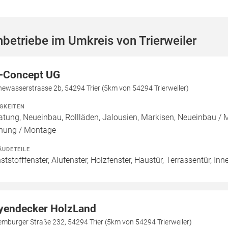
betriebe im Umkreis von Trierweiler
-Concept UG
ewasserstrasse 2b, 54294 Trier (5km von 54294 Trierweiler)
IGKEITEN
atung, Neueinbau, Rollläden, Jalousien, Markisen, Neueinbau /
nung / Montage
ÄUDETEILE
ststofffenster, Alufenster, Holzfenster, Haustür, Terrassentür, I
yendecker HolzLand
mburger Straße 232, 54294 Trier (5km von 54294 Trierweiler)