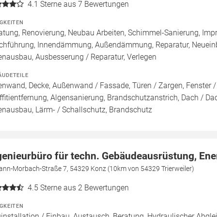
4.1
Sterne aus 7 Bewertungen
IGKEITEN
atung, Renovierung, Neubau Arbeiten, Schimmel-Sanierung, Imp
chführung, Innendämmung, Außendämmung, Reparatur, Neueinb
enausbau, Ausbesserung / Reparatur, Verlegen
ÄUDETEILE
enwand, Decke, Außenwand / Fassade, Türen / Zargen, Fenster 
ffitientfernung, Algensanierung, Brandschutzanstrich, Dach / Da
enausbau, Lärm- / Schallschutz, Brandschutz
genieurbüro für techn. Gebäudeausrüstung, En
ann-Morbach-Straße 7, 54329 Konz (10km von 54329 Trierweiler)
4.5
Sterne aus 2 Bewertungen
IGKEITEN
installation / Einbau, Austausch, Beratung, Hydraulischer Abgle