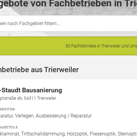
ebote von Fachbetrieben in Tri
30 Fachbetriebe in Trierweiler und 
betriebe aus Trierweiler
-Staudt Bausanierung
tstraße 4b, 54311 Trierweiler
IGKEITEN
aratur, Verlegen, Ausbesserung / Reparatur
ÄUDETEILE
cklaminat, Trittschalldämmung, Holzoptik, Fliesenoptik, Steinopt