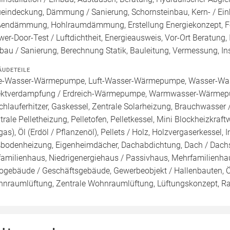
eindeckung, Dämmung / Sanierung, Schornsteinbau, Kern- / 
endämmung, Hohlraumdämmung, Erstellung Energiekonzept, För
wer-Door-Test / Luftdichtheit, Energieausweis, Vor-Ort Beratung,
au / Sanierung, Berechnung Statik, Bauleitung, Vermessung, Ins
ÄUDETEILE
e-Wasser-Wärmepumpe, Luft-Wasser-Wärmepumpe, Wasser-Wa
ektverdampfung / Erdreich-Wärmepumpe, Warmwasser-Wärmepu
chlauferhitzer, Gaskessel, Zentrale Solarheizung, Brauchwasser
trale Pelletheizung, Pelletofen, Pelletkessel, Mini Blockheizkraf
gas), Öl (Erdöl / Pflanzenöl), Pellets / Holz, Holzvergaserkessel,
bodenheizung, Eigenheimdächer, Dachabdichtung, Dach / Dachst
familienhaus, Niedrigenergiehaus / Passivhaus, Mehrfamilienh
ogebäude / Geschäftsgebäude, Gewerbeobjekt / Hallenbauten, Ö
nraumlüftung, Zentrale Wohnraumlüftung, Lüftungskonzept, R