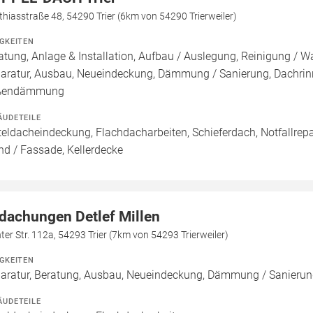
hiasstraße 48, 54290 Trier (6km von 54290 Trierweiler)
IGKEITEN
atung, Anlage & Installation, Aufbau / Auslegung, Reinigung / W
aratur, Ausbau, Neueindeckung, Dämmung / Sanierung, Dachri
ßendämmung
ÄUDETEILE
teldacheindeckung, Flachdacharbeiten, Schieferdach, Notfallrep
d / Fassade, Kellerdecke
dachungen Detlef Millen
ter Str. 112a, 54293 Trier (7km von 54293 Trierweiler)
IGKEITEN
aratur, Beratung, Ausbau, Neueindeckung, Dämmung / Sanierun
ÄUDETEILE