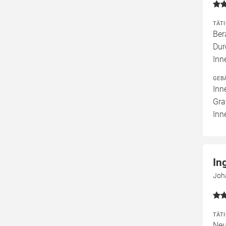
TÄT
Ber
Dur
Inn
GEB
Inn
Gra
Inn
In
Joh
TÄT
Neu