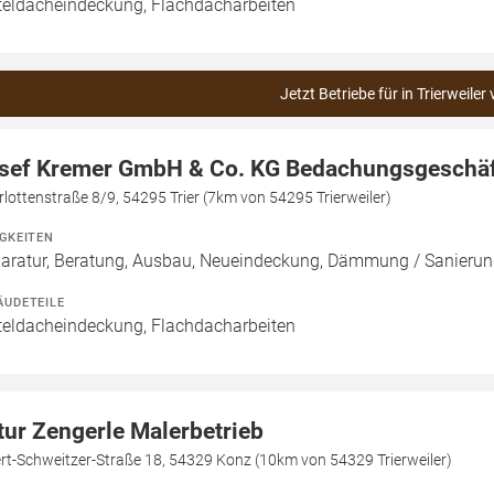
teldacheindeckung, Flachdacharbeiten
Jetzt Betriebe für in Trierweiler
sef Kremer GmbH & Co. KG Bedachungsgeschä
lottenstraße 8/9, 54295 Trier (7km von 54295 Trierweiler)
IGKEITEN
aratur, Beratung, Ausbau, Neueindeckung, Dämmung / Sanierun
ÄUDETEILE
teldacheindeckung, Flachdacharbeiten
tur Zengerle Malerbetrieb
rt-Schweitzer-Straße 18, 54329 Konz (10km von 54329 Trierweiler)