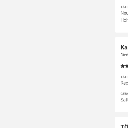
TÄT
Neu
Hoh
Ka
Died
TÄT
Rep
GEB
Sat
TÖ