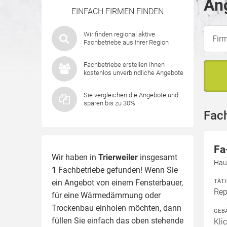
Ang
EINFACH FIRMEN FINDEN
Wir finden regional aktive
Fachbetriebe aus Ihrer Region
Fachbetriebe erstellen Ihnen
kostenlos unverbindliche Angebote
Sie vergleichen die Angebote und
sparen bis zu 30%
Fach
Fa
Wir haben in
Trierweiler
insgesamt
Haup
1
Fachbetriebe gefunden! Wenn Sie
TÄT
ein Angebot von einem Fensterbauer,
Rep
für eine
Wärmedämmung
oder
Trockenbau einholen möchten, dann
GEB
füllen Sie einfach das oben stehende
Kli