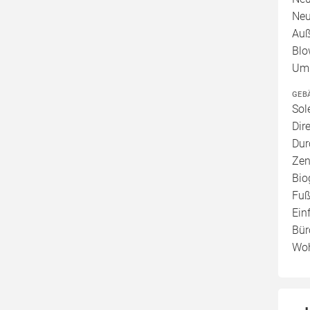
Neu
Auß
Blo
Umb
GEB
Sol
Dir
Dur
Zen
Bio
Fuß
Ein
Bür
Woh