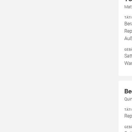
Matt
TÄT
Ber
Rep
Au
GEB
Sat
Wan
Be
Quin
TÄT
Rep
GEB