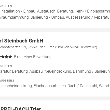
IGKEITEN
installation / Einbau, Austausch, Beratung, Kern- / Einbla
lraumdämmung, Sanierung / Umbau, Ausbesserung / Reparatur,
rl Steinbach GmbH
enhofenerstr. 1-3, 54294 Trier-Euren (5km von 54294 Trierweiler)
5
mit einer Bewertung
IGKEITEN
aratur, Beratung, Ausbau, Neueindeckung, Dämmung / Sanie
ÄUDETEILE
teldacheindeckung, Flachdacharbeiten, Dach / Dachstuhl, Wand
PPEL-DACH Trier