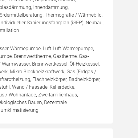
Einblasdämmung, Innendämmung,
dermittelberatung, Thermografie / Wärmebild,
 Individueller Sanierungsfahrplan (iSFP), Neubau,
tallation
sser-Wärmepumpe, Luft-Luft-Wärmepumpe,
mpe, Brennwerttherme, Gastherme, Gas-
 / Warmwasser, Brennwertkessel, Öl-Heizkessel,
twerk, Mikro Blockheizkraftwerk, Gas (Erdgas /
 Infrarotheizung, Flachheizkörper, Badheizkörper,
uhl, Wand / Fassade, Kellerdecke,
aus / Wohnanlage, Zweifamilienhaus,
kologisches Bauen, Dezentrale
aumklimatisierung