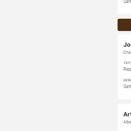
Sat
Jo
Char
TÄT
Rep
GEB
Sat
Ar
Albe