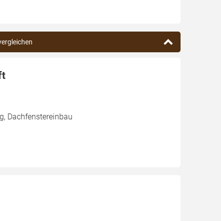
 vergleichen
ft
g, Dachfenstereinbau