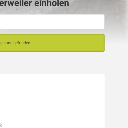
erweiler einholen
Umgebung gefunden
ik