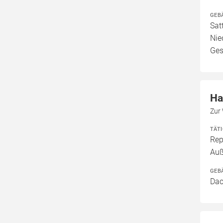
GEB
Sat
Nie
Ges
Ha
Zur
TÄT
Rep
Au
GEB
Dac