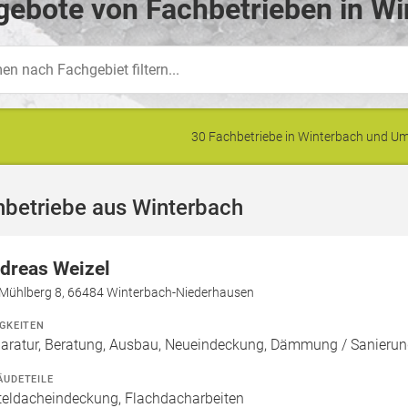
ebote von Fachbetrieben in Wi
30 Fachbetriebe in Winterbach und 
hbetriebe aus Winterbach
dreas Weizel
Mühlberg 8, 66484 Winterbach-Niederhausen
IGKEITEN
aratur, Beratung, Ausbau, Neueindeckung, Dämmung / Sanierun
ÄUDETEILE
teldacheindeckung, Flachdacharbeiten