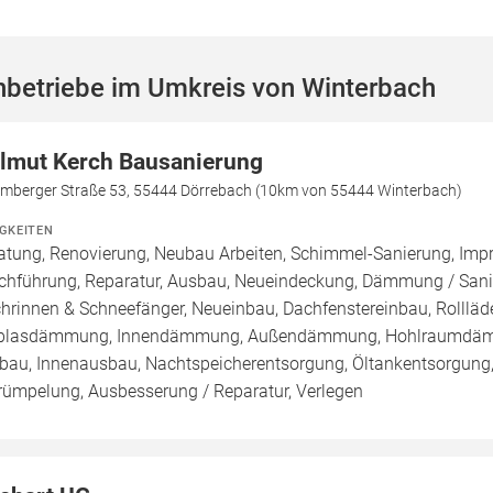
hbetriebe im Umkreis von Winterbach
lmut Kerch Bausanierung
omberger Straße 53, 55444 Dörrebach (10km von 55444 Winterbach)
IGKEITEN
atung, Renovierung, Neubau Arbeiten, Schimmel-Sanierung, Imp
chführung, Reparatur, Ausbau, Neueindeckung, Dämmung / Sanie
hrinnen & Schneefänger, Neueinbau, Dachfenstereinbau, Rollläde
blasdämmung, Innendämmung, Außendämmung, Hohlraumdämmu
au, Innenausbau, Nachtspeicherentsorgung, Öltankentsorgung,
rümpelung, Ausbesserung / Reparatur, Verlegen