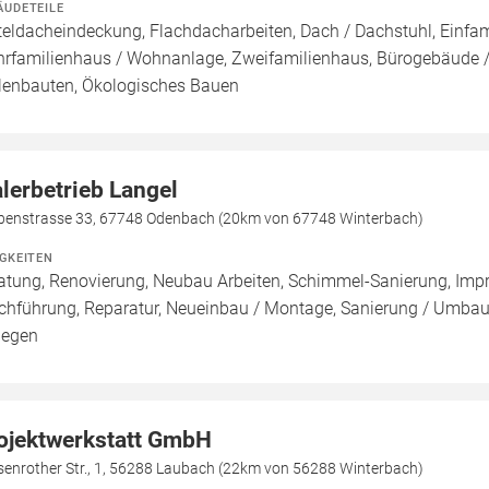
ÄUDETEILE
teldacheindeckung, Flachdacharbeiten, Dach / Dachstuhl, Einfam
rfamilienhaus / Wohnanlage, Zweifamilienhaus, Bürogebäude /
lenbauten, Ökologisches Bauen
lerbetrieb Langel
benstrasse 33, 67748 Odenbach (20km von 67748 Winterbach)
IGKEITEN
atung, Renovierung, Neubau Arbeiten, Schimmel-Sanierung, Imp
chführung, Reparatur, Neueinbau / Montage, Sanierung / Umbau
legen
ojektwerkstatt GmbH
senrother Str., 1, 56288 Laubach (22km von 56288 Winterbach)