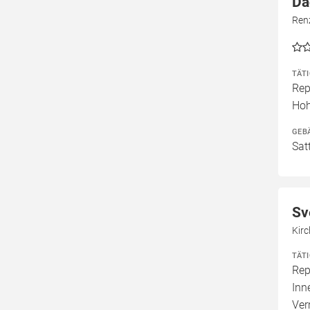
Da
Ren
TÄT
Rep
Ho
GEB
Sat
Sv
Kirc
TÄT
Rep
Inn
Ve