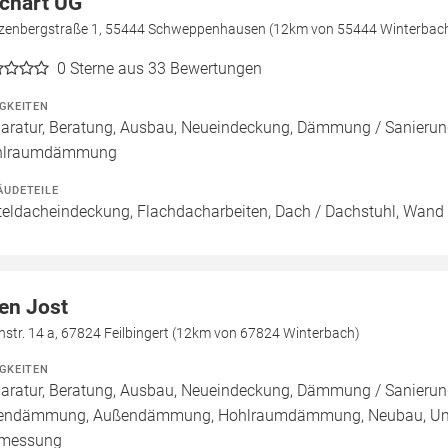
chart UG
zenbergstraße 1, 55444 Schweppenhausen (12km von 55444 Winterbac
0
Sterne aus 33 Bewertungen
IGKEITEN
aratur, Beratung, Ausbau, Neueindeckung, Dämmung / Sanieru
hlraumdämmung
ÄUDETEILE
teldacheindeckung, Flachdacharbeiten, Dach / Dachstuhl, Wand 
en Jost
hstr. 14 a, 67824 Feilbingert (12km von 67824 Winterbach)
IGKEITEN
aratur, Beratung, Ausbau, Neueindeckung, Dämmung / Sanierun
endämmung, Außendämmung, Hohlraumdämmung, Neubau, Umbau 
rmessung