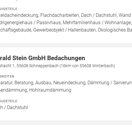
ÄUDETEILE
teldacheindeckung, Flachdacharbeiten, Dach / Dachstuhl, Wand /
drigenergiehaus / Passivhaus, Mehrfamilienhaus / Wohnanlage,
chäftsgebäude, Gewerbeobjekt / Hallenbauten, Ökologisches B
rald Stein GmbH Bedachungen
 Wacht 1, 55608 Schneppenbach (16km von 55608 Winterbach)
IGKEITEN
aratur, Beratung, Ausbau, Neueindeckung, Dämmung / Sanieru
ßendämmung, Hohlraumdämmung
ÄUDETEILE
h / Dachstuhl