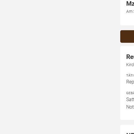
Mz
Am 
Re
Kir
TÄT
Rep
GEB
Sat
Not