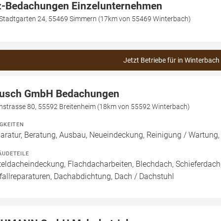
-Bedachungen Einzelunternehmen
Stadtgarten 24, 55469 Simmern (17km von 55469 Winterbach)
Jetzt Betriebe für in Winterbach
usch GmbH Bedachungen
chstrasse 80, 55592 Breitenheim (18km von 55592 Winterbach)
IGKEITEN
aratur, Beratung, Ausbau, Neueindeckung, Reinigung / Wartun
ÄUDETEILE
teldacheindeckung, Flachdacharbeiten, Blechdach, Schieferdac
fallreparaturen, Dachabdichtung, Dach / Dachstuhl