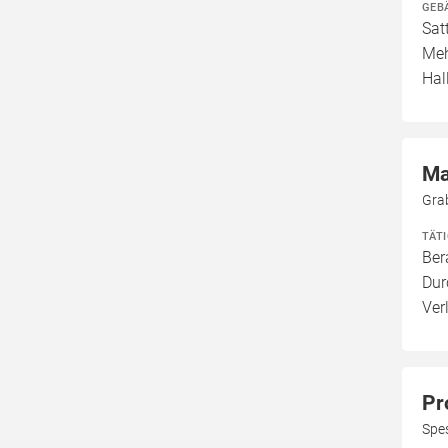
GEB
Sat
Meh
Hal
Ma
Gra
TÄT
Ber
Dur
Ver
Pr
Spe