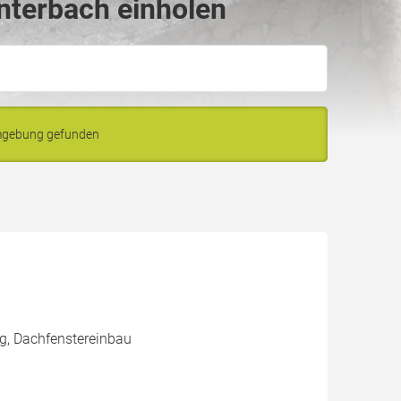
nterbach einholen
Umgebung gefunden
g, Dachfenstereinbau