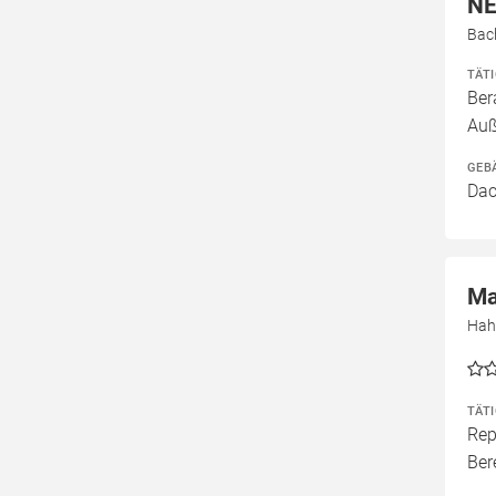
NE
Bac
TÄT
Ber
Auß
GEB
Dac
Ma
Hah
TÄT
Rep
Ber