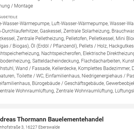
nung / Montage
ÄUDETEILE
e-Wasser-Wärmepumpe, Luft-Wasser-Wärmepumpe, Wasser-Was
-Durchlauferhitzer, Gaskessel, Zentrale Solarheizung, Brauchwa
zkessel, Zentrale Pelletheizung, Pelletofen, Pelletkessel, Mini B
dgas / Biogas), Öl (Erdöl / Pflanzenöl), Pellets / Holz, Hackgutke
htspeicherheizung, Nachtspeicherofen, Elektrische Direktheizung
bodenheizung, Satteldacheindeckung, Flachdacharbeiten, Kunststo
hstuhl, Wand / Fassade, Kellerdecke, Komplettes Badezimmer, 
aturen, Toilette / WC, Einfamilienhaus, Niedrigenergiehaus / P
ifamilienhaus, Bürogebäude / Geschäftsgebäude, Gewerbeobjek
entrale Wohnraumlüftung, Zentrale Wohnraumlüftung, Lüftungs
dreas Thormann Bauelementehandel
nhofstraße 3, 16227 Eberswalde