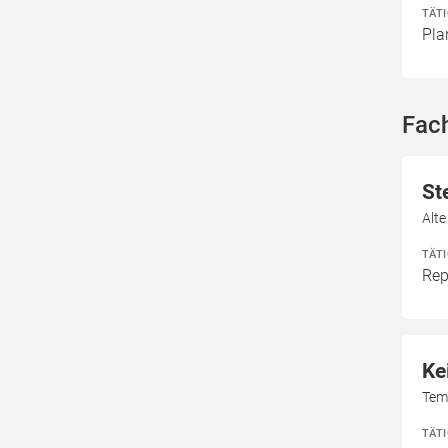
TÄT
Pla
Fac
St
Alt
TÄT
Rep
Ke
Tem
TÄT