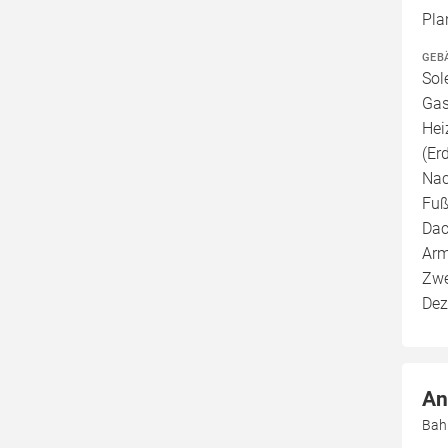
Pla
GEB
Sol
Gas
Hei
(Er
Nac
Fuß
Dac
Arm
Zwe
Dez
An
Bah