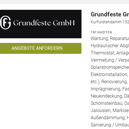
Grundfeste 
Kurfürstendamm 132a
TÄTIGKEITEN
Wartung, Reparatur
Hydraulischer Abg
ANGEBOTE ANFORDERN
Thermostat, Anlage
Vermietung / Verp
Solarstromspeicher 
Elektroinstallation
etc.), Renovierung
Imprägnierung, Fa
Neueindeckung, Dä
Schornsteinbau, Da
Jalousien, Markis
Außendämmung, Ho
Sanierung / Umbau,