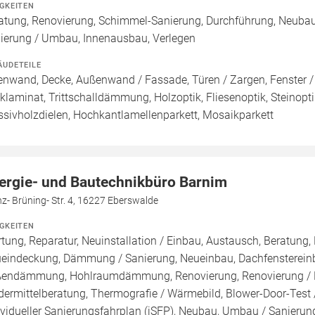
IGKEITEN
atung, Renovierung, Schimmel-Sanierung, Durchführung, Neubau 
ierung / Umbau, Innenausbau, Verlegen
ÄUDETEILE
enwand, Decke, Außenwand / Fassade, Türen / Zargen, Fenster /
cklaminat, Trittschalldämmung, Holzoptik, Fliesenoptik, Steinopti
sivholzdielen, Hochkantlamellenparkett, Mosaikparkett
ergie- und Bautechnikbüro Barnim
z- Brüning- Str. 4, 16227 Eberswalde
IGKEITEN
tung, Reparatur, Neuinstallation / Einbau, Austausch, Beratung,
eindeckung, Dämmung / Sanierung, Neueinbau, Dachfensterei
endämmung, Hohlraumdämmung, Renovierung, Renovierung / Ba
dermittelberatung, Thermografie / Wärmebild, Blower-Door-Test /
ividueller Sanierungsfahrplan (iSFP), Neubau, Umbau / Sanierun