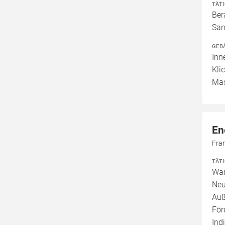
TÄT
Ber
San
GEB
Inn
Kli
Mas
En
Fran
TÄT
War
Neu
Auß
För
Ind