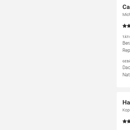
Ca
Mic
TÄT
Ber
Rep
GEB
Dac
Nat
Ha
Kop