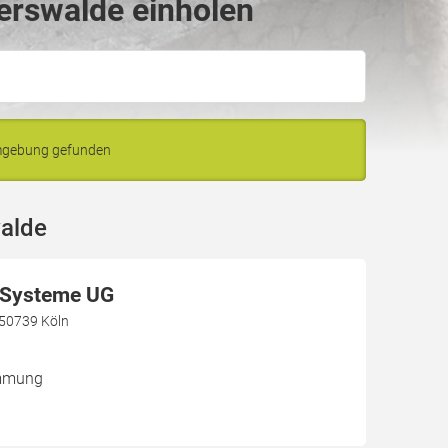
erswalde einholen
Umgebung gefunden
alde
Systeme UG
, 50739 Köln
ämmung