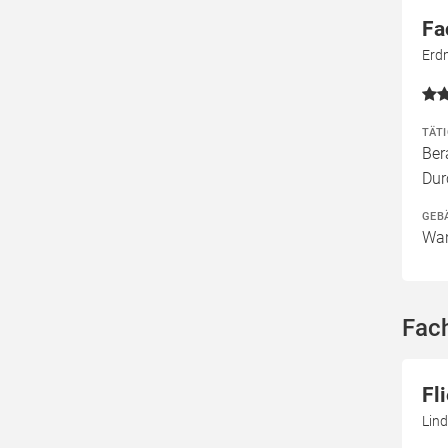
Fa
Erd
TÄT
Ber
Dur
GEB
Wan
Fac
Fl
Lin