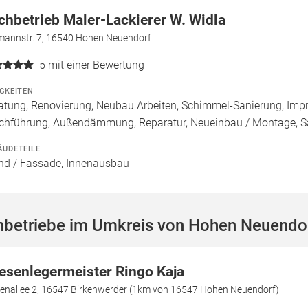
chbetrieb Maler-Lackierer W. Widla
mannstr. 7, 16540 Hohen Neuendorf
5
mit einer Bewertung
IGKEITEN
atung, Renovierung, Neubau Arbeiten, Schimmel-Sanierung, Imp
chführung, Außendämmung, Reparatur, Neueinbau / Montage, S
ÄUDETEILE
d / Fassade, Innenausbau
hbetriebe im Umkreis von Hohen Neuendo
iesenlegermeister Ringo Kaja
denallee 2, 16547 Birkenwerder (1km von 16547 Hohen Neuendorf)