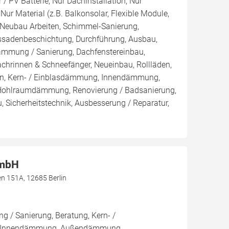
/ PV Batterie, Nur Dachinstallation, Nur
, Nur Material (z.B. Balkonsolar, Flexible Module,
, Neubau Arbeiten, Schimmel-Sanierung,
ssadenbeschichtung, Durchführung, Ausbau,
mmung / Sanierung, Dachfenstereinbau,
chrinnen & Schneefänger, Neueinbau, Rollläden,
en, Kern- / Einblasdämmung, Innendämmung,
hlraumdämmung, Renovierung / Badsanierung,
 Sicherheitstechnik, Ausbesserung / Reparatur,
GmbH
n 151A, 12685 Berlin
 / Sanierung, Beratung, Kern- /
 Innendämmung, Außendämmung,