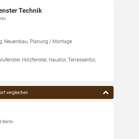
enster Technik
lin
ng, Neueinbau, Planung / Montage
Alufenster, Holzfenster, Haustür, Terrassentür,
orf vergleichen
9 Berlin