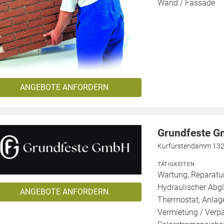
Wand / Fassade
ANGEBOTE ANFORDERN
Grundfeste 
Kurfürstendamm 132a
TÄTIGKEITEN
Wartung, Reparatur
Hydraulischer Abg
ANGEBOTE ANFORDERN
Thermostat, Anlage
Vermietung / Verp