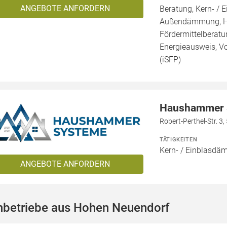
ANGEBOTE ANFORDERN
Beratung, Kern- 
Außendämmung, Ho
Fördermittelberatun
Energieausweis, Vo
(iSFP)
Haushammer 
Robert-Perthel-Str. 3
TÄTIGKEITEN
Kern- / Einblasd
ANGEBOTE ANFORDERN
hbetriebe aus Hohen Neuendorf