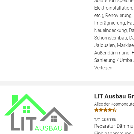
Solarstromspeicher 
Elektroinstallation
etc.), Renovierung
Imprägnierung, Fa
Neueindeckung, Dä
Schornsteinbau, Da
Jalousien, Markis
Außendämmung, Ho
Sanierung / Umbau,
Verlegen
LIT Ausbau 
Allee der Kosmonaute
TÄTIGKEITEN
Reparatur, Dämmung
Einblasdämmung,