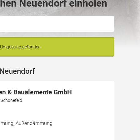
ohen Neuendorf einholen
d Umgebung gefunden
 Neuendorf
en & Bauelemente GmbH
 Schönefeld
dämmung, Außendämmung