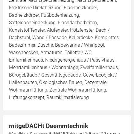
Zentrale Nachtspeicherheizung, Nachtspeicherofen,
Elektrische Direktheizung, Flachheizkörper,
Badheizkörper, Fußbodenheizung,
Satteldacheindeckung, Flachdacharbeiten,
Kunststofffenster, Alufenster, Holzfenster, Dach /
Dachstuhl, Wand / Fassade, Kellerdecke, Komplettes
Badezimmer, Dusche, Badewanne / Whirlpool,
Waschbecken, Armaturen, Toilette / WC,
Einfamilienhaus, Niedrigenergiehaus / Passivhaus,
Mehrfamilienhaus / Wohnanlage, Zweifamilienhaus,
Bürogebäude / Geschäftsgebäude, Gewerbeobjekt /
Hallenbauten, Ökologisches Bauen, Dezentrale
Wohnraumlüftung, Zentrale Wohnraumlüftung,
Lüftungskonzept, Raumklimatisierung
mitgeDACHt Daemmtechnik
Wandlitzer Chaussee 5, 16515 Zühlsdorf/b.Berlin (18km von