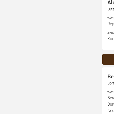
Al
Lüt
TÄT
Rep
GEB
Kun
Be
Dor
TÄT
Ber
Dur
Neu