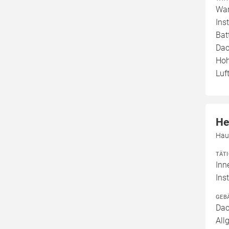
War
Ins
Bat
Dac
Hoh
Luf
He
Hau
TÄT
Inn
Ins
GEB
Dac
All