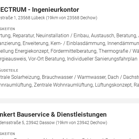
ECTRUM - Ingenieurkontor
rstraße 1, 23568 Lübeck (19km von 23568 Dechow)
IGKEITEN
tung, Reparatur, Neuinstallation / Einbau, Austausch, Beratung
anzierung, Erweiterung, Kern- / Einblasdämmung, Innendäm
tellung Energiekonzept, Fördermittelberatung, Thermografie / Wär
rgieausweis, Vor-Ort Beratung, Individueller Sanierungsfahrplan 
ÄUDETEILE
trale Solarheizung, Brauchwasser / Warmwasser, Dach / Dachstu
nraumlüftung, Zentrale Wohnraumlüftung, Lüftungskonzept, R
nkert Bauservice & Dienstleistungen
edensstraße 5, 23942 Dassow (19km von 23942 Dechow)
IGKEITEN