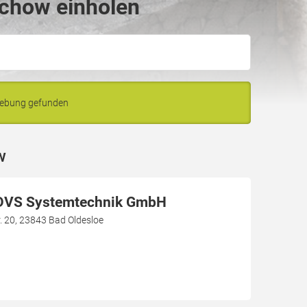
echow einholen
gebung gefunden
w
DVS Systemtechnik GmbH
 20, 23843 Bad Oldesloe