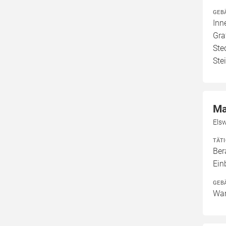
GEB
Inn
Gra
Ste
Ste
Ma
Els
TÄT
Ber
Ei
GEB
Wan