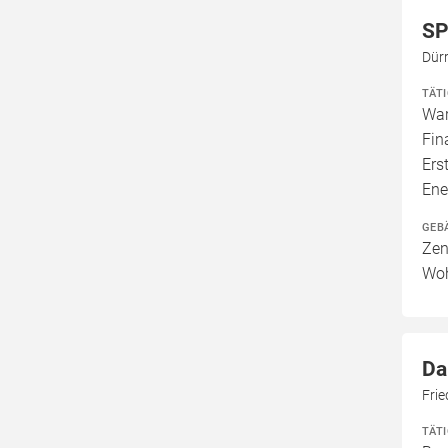
SP
Dür
TÄT
War
Fin
Ers
Ene
GEB
Zen
Woh
Da
Fri
TÄT