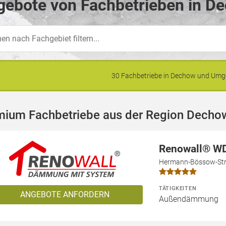
gebote von Fachbetrieben in D
30 Fachbetriebe in Dechow und Um
mium Fachbetriebe aus der Region Decho
Renowall® W
Hermann-Bössow-Str.
TÄTIGKEITEN
ANGEBOTE ANFORDERN
Außendämmung