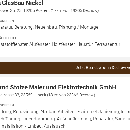
uGlasBau Nickel
zower Str. 25, 19205 Pokrent (17km von 19205 Dechow)
IGKEITEN
aratur, Beratung, Neueinbau, Planung / Montage
ÄUDETEILE
ststofffenster, Alufenster, Holzfenster, Haustür, Terrassentür
Jetzt Betriebe für in Dechow v
rnd Stolze Maler und Elektrotechnik GmbH
fstrasse 33, 23562 Lübeck (18km von 23562 Dechow)
IGKEITEN
atung, Renovierung, Neubau Arbeiten, Schimmel-Sanierung, Imp
chführung, Innendämmung, Außendämmung, Reparatur, Sanierun
installation / Einbau, Austausch