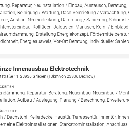
tung, Reparatur, Neuinstallation / Einbau, Austausch, Beratung,
tallation, Reinigung / Wartung, Dach Vermietung / Verpachtung,
terie, Ausbau, Neueindeckung, Dämmung / Sanierung, Schornste
hfenstereinbau, Rollläden, Jalousien, Markisen, Kern- / Ei
lraumdämmung, Erstellung Energiekonzept, Fördermittelberatun
tdichtheit, Energieausweis, Vor-Ort Beratung, Individueller Sanie
inze Innenausbau Elektrotechnik
tstraße 11, 23936 Grieben (13km von 23936 Dechow)
IGKEITEN
endämmung, Reparatur, Beratung, Neueinbau, Neueinbau / Mont
tallation, Aufbau / Auslegung, Planung / Berechnung, Erweiterun
ÄUDETEILE
h / Dachstuhl, Kellerdecke, Haustür, Terrassentür, Innentür, Inn
gemeine Elektroinstallationen, Starkstrominstallation, Anschlus