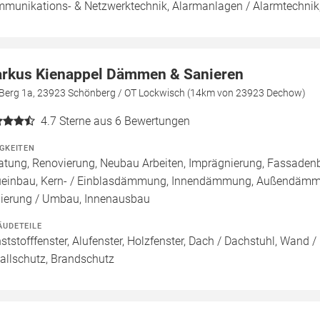
munikations- & Netzwerktechnik, Alarmanlagen / Alarmtechni
rkus Kienappel Dämmen & Sanieren
Berg 1a, 23923 Schönberg / OT Lockwisch (14km von 23923 Dechow)
4.7
Sterne aus 6 Bewertungen
IGKEITEN
atung, Renovierung, Neubau Arbeiten, Imprägnierung, Fassadenb
einbau, Kern- / Einblasdämmung, Innendämmung, Außendämm
ierung / Umbau, Innenausbau
ÄUDETEILE
ststofffenster, Alufenster, Holzfenster, Dach / Dachstuhl, Wand 
allschutz, Brandschutz