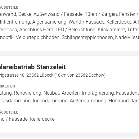
ÄUDETEILE
enwand, Decke, Außenwand / Fassade, Türen / Zargen, Fenster 
ffitientfernung, Algensanierung, Wand / Fassade, Kellerdecke, Al
ckdosen, Anschluss Herd, LED / Beleuchtung, Klicklaminat, Tritt
inoptik, Velourteppichboden, Schlingenteppichboden, Nadelvlie
lereibetrieb Stenzeleit
wigstrasse 48, 23562 Lübeck (18km von 23562 Dechow)
IGKEITEN
atung, Renovierung, Neubau Arbeiten, Imprägnierung, Fassadenb
nblasdämmung, Innendämmung, Außendämmung, Hohlraumd
ÄUDETEILE
d / Fassade, Kellerdecke