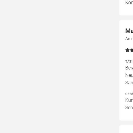
Kom
Ma
Am 
TÄT
Ber
Neu
San
GEB
Kun
Sch