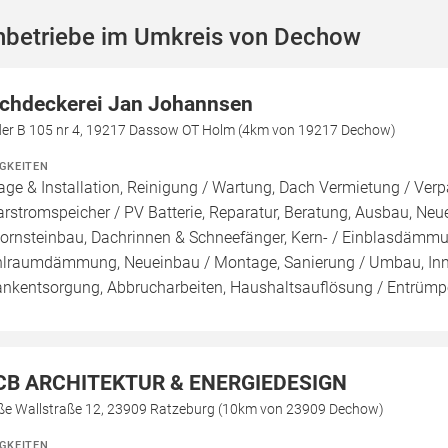
hbetriebe im Umkreis von Dechow
chdeckerei Jan Johannsen
der B 105 nr 4, 19217 Dassow OT Holm (4km von 19217 Dechow)
IGKEITEN
age & Installation, Reinigung / Wartung, Dach Vermietung / Ver
arstromspeicher / PV Batterie, Reparatur, Beratung, Ausbau, N
ornsteinbau, Dachrinnen & Schneefänger, Kern- / Einblasdä
lraumdämmung, Neueinbau / Montage, Sanierung / Umbau, Inn
ankentsorgung, Abbrucharbeiten, Haushaltsauflösung / Entrümp
CB ARCHITEKTUR & ENERGIEDESIGN
ße Wallstraße 12, 23909 Ratzeburg (10km von 23909 Dechow)
IGKEITEN