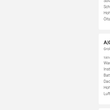
Sol
Sch
Hoh
Ölt
A|
Gro
TÄT
War
Ins
Bat
Dac
Hoh
Luf