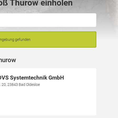
oß Thurow einholen
Umgebung gefunden
Thurow
DVS Systemtechnik GmbH
 20, 23843 Bad Oldesloe