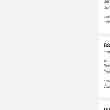
Ber
Dur
GEB
Inn
BS
Kra
TÄT
Ber
Ene
GEB
Wan