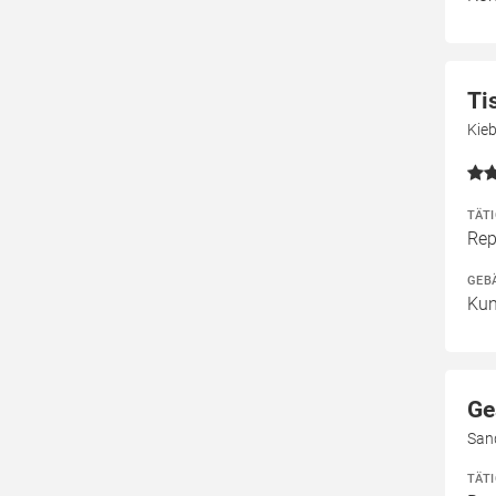
Ti
Kie
TÄT
Rep
GEB
Kun
Ge
San
TÄT