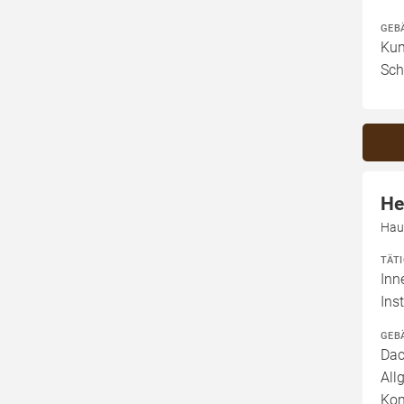
GEB
Kun
Sch
He
Hau
TÄT
Inn
Ins
GEB
Dac
All
Kom