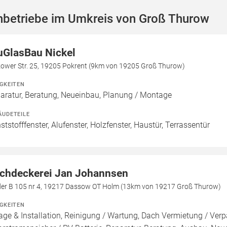
hbetriebe im Umkreis von Groß Thurow
uGlasBau Nickel
zower Str. 25, 19205 Pokrent (9km von 19205 Groß Thurow)
IGKEITEN
aratur, Beratung, Neueinbau, Planung / Montage
ÄUDETEILE
ststofffenster, Alufenster, Holzfenster, Haustür, Terrassentür
chdeckerei Jan Johannsen
der B 105 nr 4, 19217 Dassow OT Holm (13km von 19217 Groß Thurow)
IGKEITEN
age & Installation, Reinigung / Wartung, Dach Vermietung / Ver