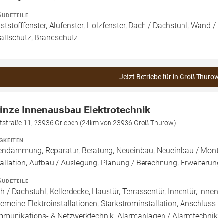
ÄUDETEILE
ststofffenster, Alufenster, Holzfenster, Dach / Dachstuhl, Wand 
allschutz, Brandschutz
Jetzt Betriebe für in Groß Thuro
inze Innenausbau Elektrotechnik
tstraße 11, 23936 Grieben (24km von 23936 Groß Thurow)
IGKEITEN
endämmung, Reparatur, Beratung, Neueinbau, Neueinbau / Mont
tallation, Aufbau / Auslegung, Planung / Berechnung, Erweiterun
ÄUDETEILE
h / Dachstuhl, Kellerdecke, Haustür, Terrassentür, Innentür, Inn
gemeine Elektroinstallationen, Starkstrominstallation, Anschlus
munikations- & Netzwerktechnik, Alarmanlagen / Alarmtechni