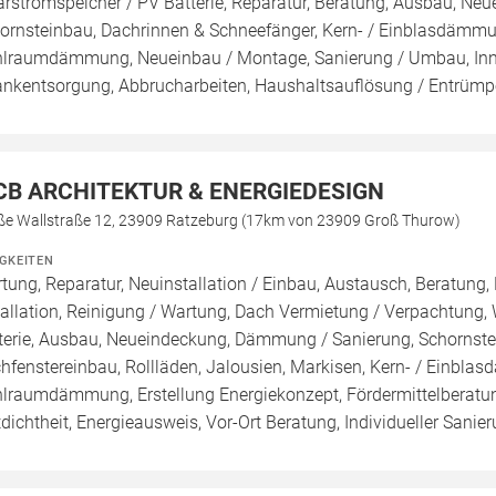
arstromspeicher / PV Batterie, Reparatur, Beratung, Ausbau, N
ornsteinbau, Dachrinnen & Schneefänger, Kern- / Einblasdä
lraumdämmung, Neueinbau / Montage, Sanierung / Umbau, Inn
ankentsorgung, Abbrucharbeiten, Haushaltsauflösung / Entrümp
CB ARCHITEKTUR & ENERGIEDESIGN
ße Wallstraße 12, 23909 Ratzeburg (17km von 23909 Groß Thurow)
IGKEITEN
tung, Reparatur, Neuinstallation / Einbau, Austausch, Beratung,
tallation, Reinigung / Wartung, Dach Vermietung / Verpachtung,
terie, Ausbau, Neueindeckung, Dämmung / Sanierung, Schornste
hfenstereinbau, Rollläden, Jalousien, Markisen, Kern- / Ei
lraumdämmung, Erstellung Energiekonzept, Fördermittelberatun
tdichtheit, Energieausweis, Vor-Ort Beratung, Individueller Sanie