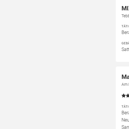
MI
Teb
TÄT
Ber
GEB
Sat
Ma
Am 
TÄT
Ber
Neu
San