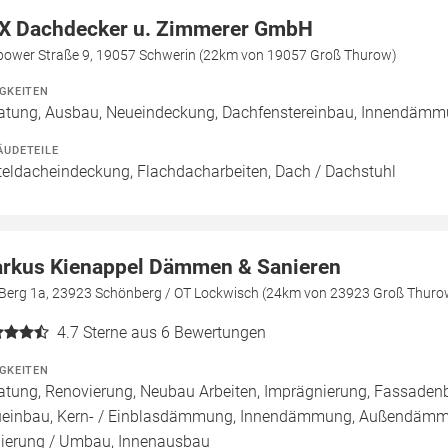
X Dachdecker u. Zimmerer GmbH
bower Straße 9, 19057 Schwerin (22km von 19057 Groß Thurow)
IGKEITEN
atung, Ausbau, Neueindeckung, Dachfenstereinbau, Innendä
ÄUDETEILE
teldacheindeckung, Flachdacharbeiten, Dach / Dachstuhl
rkus Kienappel Dämmen & Sanieren
Berg 1a, 23923 Schönberg / OT Lockwisch (24km von 23923 Groß Thuro
4.7
Sterne aus 6 Bewertungen
IGKEITEN
atung, Renovierung, Neubau Arbeiten, Imprägnierung, Fassadenb
einbau, Kern- / Einblasdämmung, Innendämmung, Außendämm
ierung / Umbau, Innenausbau