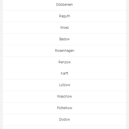
Döbbersen
Raguth
Woez
Badow
Rosenhagen
Renzow
Karft
Lützow
Waschow
Püttelkow
Dodow