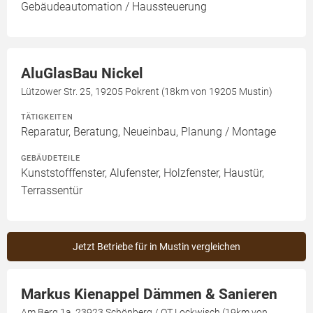
Gebäudeautomation / Haussteuerung
AluGlasBau Nickel
Lützower Str. 25, 19205 Pokrent (18km von 19205 Mustin)
TÄTIGKEITEN
Reparatur, Beratung, Neueinbau, Planung / Montage
GEBÄUDETEILE
Kunststofffenster, Alufenster, Holzfenster, Haustür,
Terrassentür
Jetzt Betriebe für in Mustin vergleichen
Markus Kienappel Dämmen & Sanieren
Am Berg 1a, 23923 Schönberg / OT Lockwisch (19km von