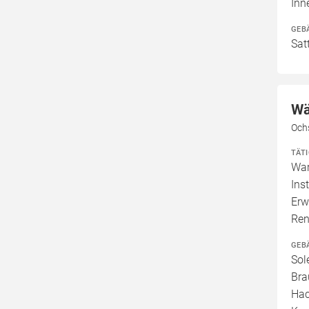
In
GEB
Sat
Wä
Och
TÄT
War
Ins
Erw
Ren
GEB
Sol
Bra
Hac