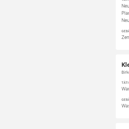
Neu
Pla
Neu
GEB
Zen
Kl
Bir
TÄT
War
GEB
Was