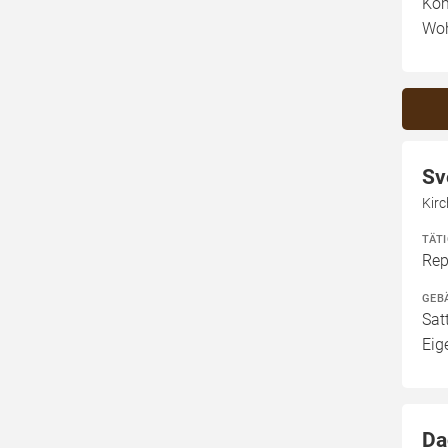
Kom
Woh
Sv
Kir
TÄT
Rep
GEB
Sat
Eig
Da