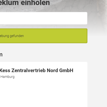
eklum einholen
gebung gefunden
m
r Kess Zentralvertrieb Nord GmbH
3 Hamburg