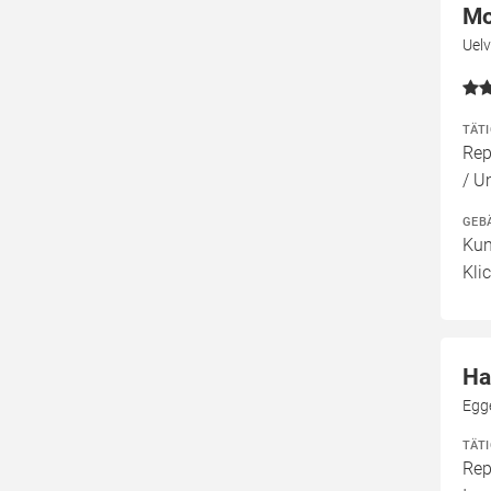
Mo
Uel
TÄT
Rep
/ U
GEB
Kun
Kli
Ha
Egg
TÄT
Rep