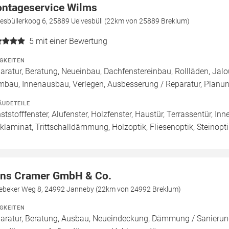
ntageservice Wilms
vesbüllerkoog 6, 25889 Uelvesbüll (22km von 25889 Breklum)
5
mit einer Bewertung
IGKEITEN
aratur, Beratung, Neueinbau, Dachfenstereinbau, Rollläden, Jal
mbau, Innenausbau, Verlegen, Ausbesserung / Reparatur, Planu
ÄUDETEILE
ststofffenster, Alufenster, Holzfenster, Haustür, Terrassentür, In
cklaminat, Trittschalldämmung, Holzoptik, Fliesenoptik, Steinopt
ns Cramer GmbH & Co.
ebeker Weg 8, 24992 Janneby (22km von 24992 Breklum)
IGKEITEN
aratur, Beratung, Ausbau, Neueindeckung, Dämmung / Sanierun