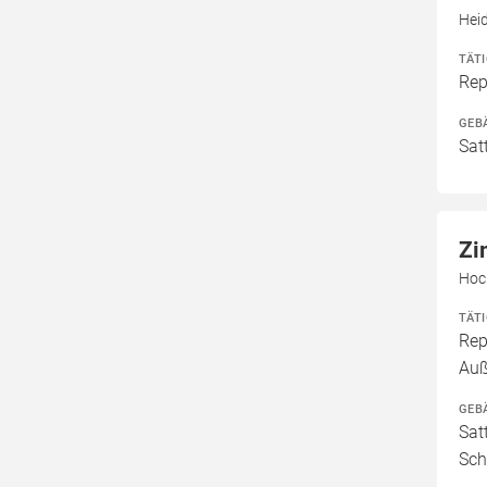
Hei
TÄT
Rep
GEB
Sat
Zi
Hoc
TÄT
Rep
Auß
GEB
Sat
Sch