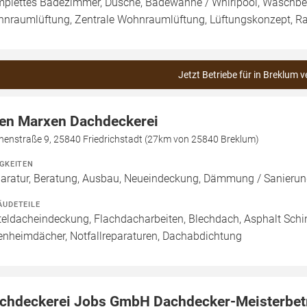
plettes Badezimmer, Dusche, Badewanne / Whirlpool, Waschbeck
nraumlüftung, Zentrale Wohnraumlüftung, Lüftungskonzept, R
Jetzt Betriebe für in Breklum v
en Marxen Dachdeckerei
chenstraße 9, 25840 Friedrichstadt (27km von 25840 Breklum)
IGKEITEN
aratur, Beratung, Ausbau, Neueindeckung, Dämmung / Sanierung
ÄUDETEILE
teldacheindeckung, Flachdacharbeiten, Blechdach, Asphalt Sch
enheimdächer, Notfallreparaturen, Dachabdichtung
chdeckerei Jobs GmbH Dachdecker-Meisterbet