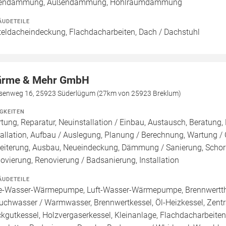
nendämmung, Außendämmung, Hohlraumdämmung
ÄUDETEILE
teldacheindeckung, Flachdacharbeiten, Dach / Dachstuhl
rme & Mehr GmbH
senweg 16, 25923 Süderlügum (27km von 25923 Breklum)
IGKEITEN
tung, Reparatur, Neuinstallation / Einbau, Austausch, Beratung,
tallation, Aufbau / Auslegung, Planung / Berechnung, Wartung / 
eiterung, Ausbau, Neueindeckung, Dämmung / Sanierung, Schor
ovierung, Renovierung / Badsanierung, Installation
ÄUDETEILE
e-Wasser-Wärmepumpe, Luft-Wasser-Wärmepumpe, Brennwertther
uchwasser / Warmwasser, Brennwertkessel, Öl-Heizkessel, Zentrale
kgutkessel, Holzvergaserkessel, Kleinanlage, Flachdacharbeiten