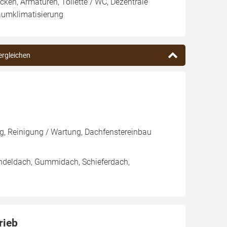
en, Armaturen, Toilette / WC, Dezentrale
aumklimatisierung
ergleichen
, Reinigung / Wartung, Dachfenstereinbau
indeldach, Gummidach, Schieferdach,
rieb