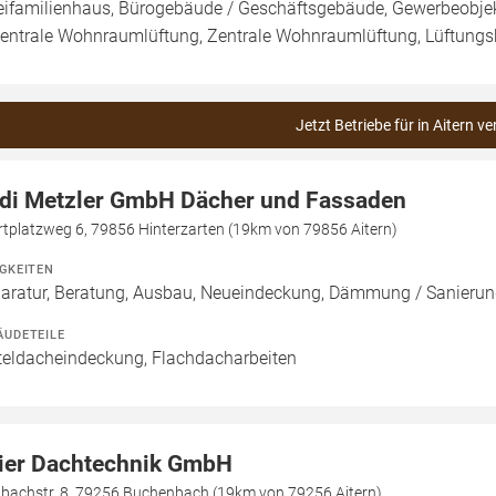
ifamilienhaus, Bürogebäude / Geschäftsgebäude, Gewerbeobjek
entrale Wohnraumlüftung, Zentrale Wohnraumlüftung, Lüftungs
Jetzt Betriebe für in Aitern v
di Metzler GmbH Dächer und Fassaden
rtplatzweg 6, 79856 Hinterzarten (19km von 79856 Aitern)
IGKEITEN
aratur, Beratung, Ausbau, Neueindeckung, Dämmung / Sanieru
ÄUDETEILE
teldacheindeckung, Flachdacharbeiten
ier Dachtechnik GmbH
nbachstr. 8, 79256 Buchenbach (19km von 79256 Aitern)