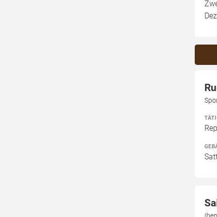
Zwe
Dez
Ru
Spo
TÄT
Rep
GEB
Sat
Sa
Ibe