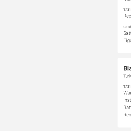
TÄT
Rep
GEB
Sat
Eig
Bl
Türk
TÄT
War
Ins
Bat
Ren