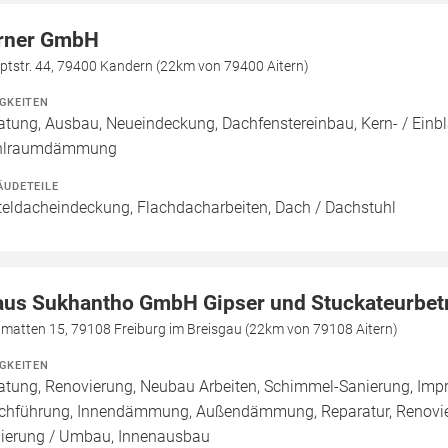
rner GmbH
ptstr. 44, 79400 Kandern (22km von 79400 Aitern)
IGKEITEN
atung, Ausbau, Neueindeckung, Dachfenstereinbau, Kern- / E
hlraumdämmung
ÄUDETEILE
teldacheindeckung, Flachdacharbeiten, Dach / Dachstuhl
aus Sukhantho GmbH Gipser und Stuckateurbet
dmatten 15, 79108 Freiburg im Breisgau (22km von 79108 Aitern)
IGKEITEN
atung, Renovierung, Neubau Arbeiten, Schimmel-Sanierung, Imp
chführung, Innendämmung, Außendämmung, Reparatur, Renovie
ierung / Umbau, Innenausbau