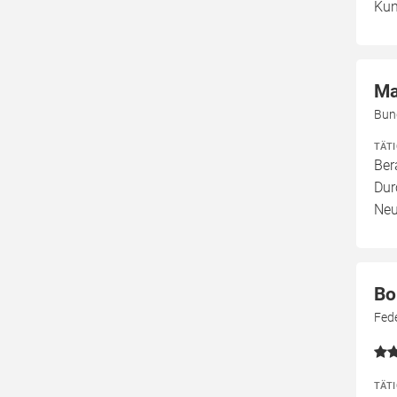
Kun
Ma
Bun
TÄT
Ber
Dur
Neu
Bo
Fed
TÄT