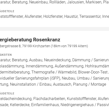
aratur, Beratung, Neueinbau, Rollläden, Jalousien, Markisen, P
ÄUDETEILE
ststofffenster, Alufenster, Holzfenster, Haustür, Terrassentür, Inn
ergieberatung Rosenkranz
bergstrasse 8, 79199 Kirchzarten (18km von 79199 Aitern)
IGKEITEN
aratur, Beratung, Ausbau, Neueindeckung, Dämmung / Sanierung
blasdämmung, Innendämmung, Außendämmung, Hohlraumdämmun
dermittelberatung, Thermografie / Wärmebild, Blower-Door-Test /
ividueller Sanierungsfahrplan (iSFP), Neubau, Umbau / Sanierun
tung, Neuinstallation / Einbau, Austausch, Planung / Montage
ÄUDETEILE
teldacheindeckung, Flachdacharbeiten, Kunststofffenster, Alufens
sade, Kellerdecke, Einfamilienhaus, Niedrigenergiehaus / Pass