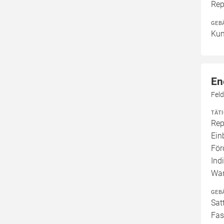
Rep
GEB
Kun
En
Feld
TÄT
Rep
Ein
För
Ind
War
GEB
Sat
Fas