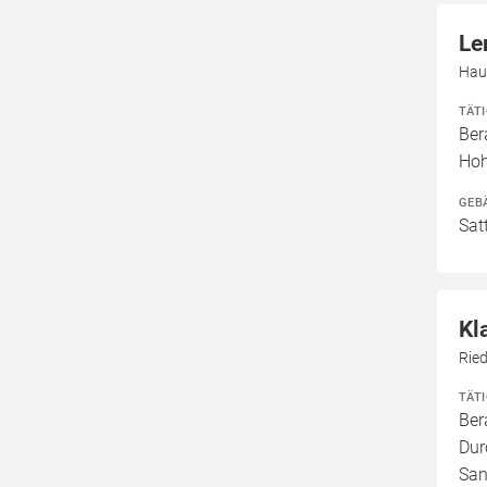
Le
Hau
TÄT
Ber
Ho
GEB
Sat
Kl
Rie
TÄT
Ber
Dur
San