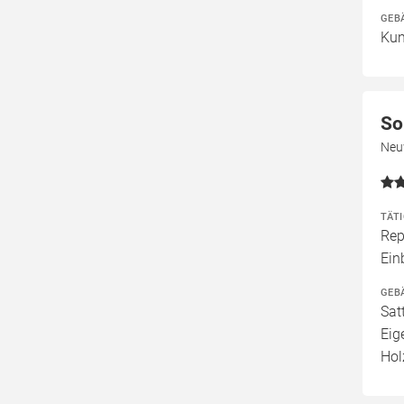
GEB
Kun
So
Neuw
TÄT
Rep
Ein
GEB
Sat
Eig
Hol