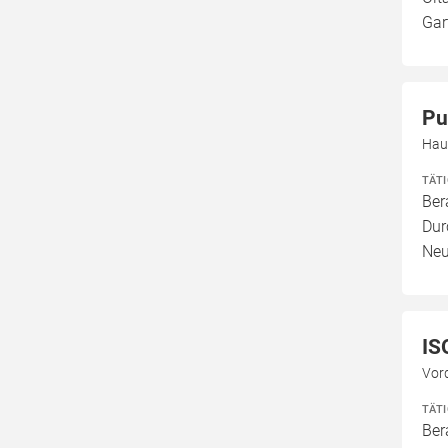
Gar
Pu
Hau
TÄT
Ber
Dur
Neu
IS
Vor
TÄT
Ber