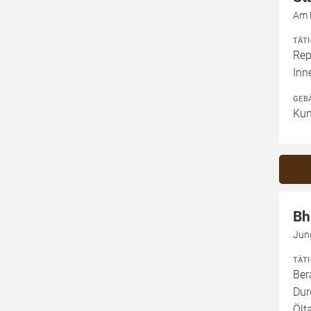
Am 
TÄT
Rep
Inn
GEB
Kun
Bh
Jun
TÄT
Ber
Dur
Ölt