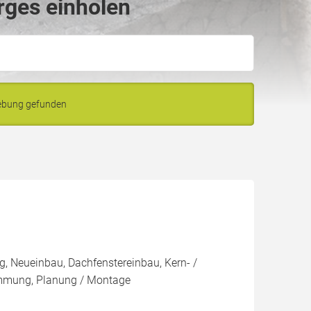
rges einholen
gebung gefunden
, Neueinbau, Dachfenstereinbau, Kern- /
mung, Planung / Montage