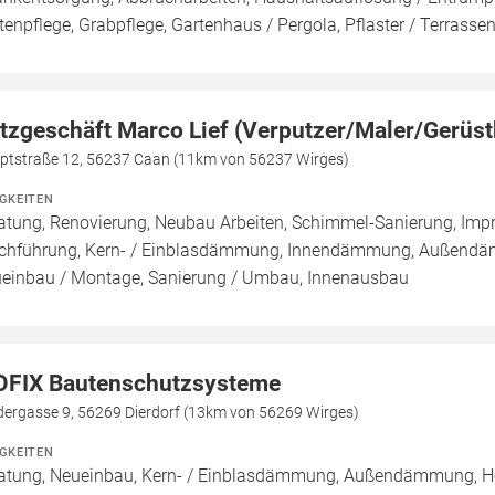
tenpflege, Grabpflege, Gartenhaus / Pergola, Pflaster / Terrasse
tzgeschäft Marco Lief (Verputzer/Maler/Gerüst
ptstraße 12, 56237 Caan (11km von 56237 Wirges)
IGKEITEN
atung, Renovierung, Neubau Arbeiten, Schimmel-Sanierung, Imp
chführung, Kern- / Einblasdämmung, Innendämmung, Außend
einbau / Montage, Sanierung / Umbau, Innenausbau
OFIX Bautenschutzsysteme
dergasse 9, 56269 Dierdorf (13km von 56269 Wirges)
IGKEITEN
atung, Neueinbau, Kern- / Einblasdämmung, Außendämmung,