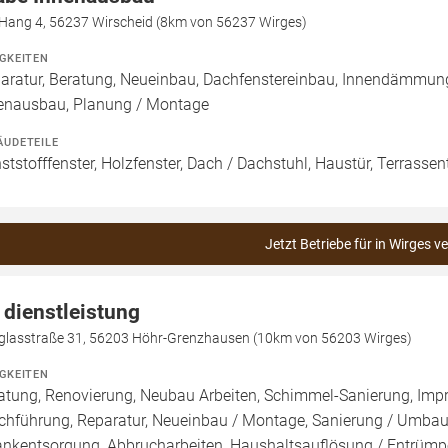
Hang 4, 56237 Wirscheid (8km von 56237 Wirges)
IGKEITEN
aratur, Beratung, Neueinbau, Dachfenstereinbau, Innendämmun
enausbau, Planung / Montage
ÄUDETEILE
ststofffenster, Holzfenster, Dach / Dachstuhl, Haustür, Terrasse
Jetzt Betriebe für in Wirges v
 dienstleistung
glasstraße 31, 56203 Höhr-Grenzhausen (10km von 56203 Wirges)
IGKEITEN
atung, Renovierung, Neubau Arbeiten, Schimmel-Sanierung, Imp
chführung, Reparatur, Neueinbau / Montage, Sanierung / Umbau
ankentsorgung, Abbrucharbeiten, Haushaltsauflösung / Entrümp