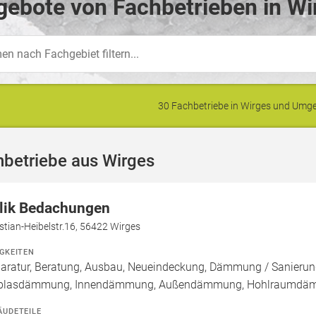
ebote von Fachbetrieben in Wi
30 Fachbetriebe in Wirges und Um
hbetriebe aus Wirges
lik Bedachungen
stian-Heibelstr.16, 56422 Wirges
IGKEITEN
aratur, Beratung, Ausbau, Neueindeckung, Dämmung / Sanierung
blasdämmung, Innendämmung, Außendämmung, Hohlraumdäm
ÄUDETEILE