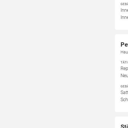
GEB
Inn
Inn
Pe
Hau
TÄT
Rep
Neu
GEB
Sat
Sch
St