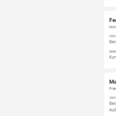
Fe
Nor
TÄT
Ber
GEB
Kun
Ma
Fri
TÄT
Ber
Auß