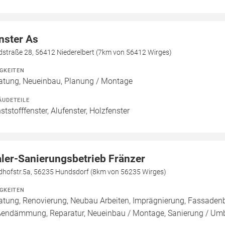
nster As
dstraße 28, 56412 Niederelbert (7km von 56412 Wirges)
IGKEITEN
atung, Neueinbau, Planung / Montage
ÄUDETEILE
ststofffenster, Alufenster, Holzfenster
ler-Sanierungsbetrieb Fränzer
edhofstr.5a, 56235 Hundsdorf (8km von 56235 Wirges)
IGKEITEN
atung, Renovierung, Neubau Arbeiten, Imprägnierung, Fassade
endämmung, Reparatur, Neueinbau / Montage, Sanierung / Um