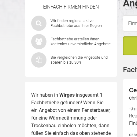
Ang
EINFACH FIRMEN FINDEN
Wir finden regional aktive
Fachbetriebe aus Ihrer Region
Fachbetriebe erstellen Ihnen
kostenlos unverbindliche Angebote
Sie vergleichen die Angebote und
sparen bis zu 30%
Fac
Ce
Wir haben in
Wirges
insgesamt
1
Chri
Fachbetriebe gefunden! Wenn Sie
TÄT
ein Angebot von einem Fensterbauer,
Rep
für eine
Wärmedämmung
oder
Ein
Trockenbau einholen möchten, dann
füllen Sie einfach das oben stehende
GEB