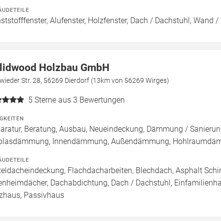
ÄUDETEILE
ststofffenster, Alufenster, Holzfenster, Dach / Dachstuhl, Wand /
lidwood Holzbau GmbH
ieder Str. 28, 56269 Dierdorf (13km von 56269 Wirges)
5
Sterne aus 3 Bewertungen
IGKEITEN
aratur, Beratung, Ausbau, Neueindeckung, Dämmung / Sanierung
blasdämmung, Innendämmung, Außendämmung, Hohlraumdämmu
ÄUDETEILE
teldacheindeckung, Flachdacharbeiten, Blechdach, Asphalt Sch
enheimdächer, Dachabdichtung, Dach / Dachstuhl, Einfamilienh
zhaus, Passivhaus