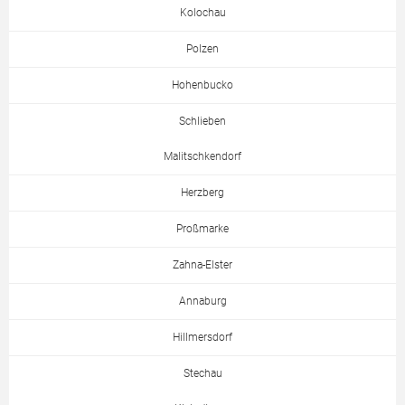
Kolochau
Polzen
Hohenbucko
Schlieben
Malitschkendorf
Herzberg
Proßmarke
Zahna-Elster
Annaburg
Hillmersdorf
Stechau