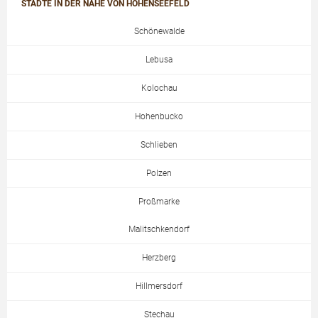
STÄDTE IN DER NÄHE VON HOHENSEEFELD
Schönewalde
Lebusa
Kolochau
Hohenbucko
Schlieben
Polzen
Proßmarke
Malitschkendorf
Herzberg
Hillmersdorf
Stechau