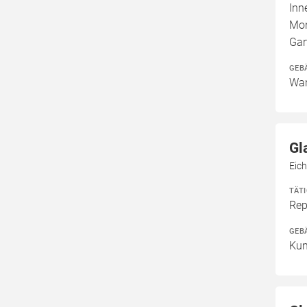
Inn
Mon
Gar
GEB
Wan
Gl
Eich
TÄT
Rep
GEB
Kun