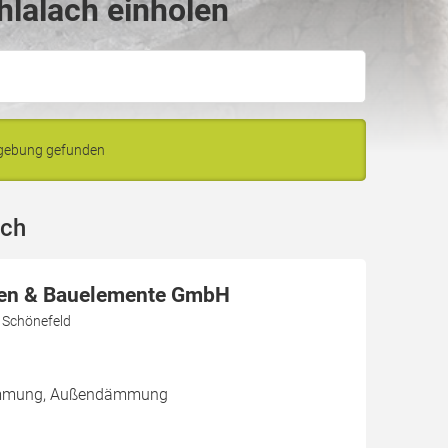
hlalach einholen
mgebung gefunden
ach
en & Bauelemente GmbH
 Schönefeld
dämmung, Außendämmung