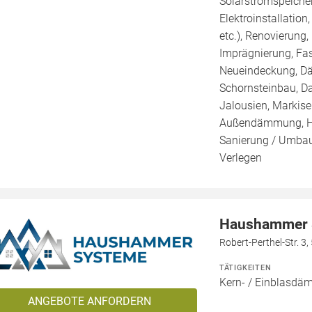
Solarstromspeicher 
Elektroinstallation
etc.), Renovierung
Imprägnierung, Fa
Neueindeckung, Dä
Schornsteinbau, Da
Jalousien, Markis
Außendämmung, Ho
Sanierung / Umbau,
Verlegen
Haushammer 
Robert-Perthel-Str. 3
TÄTIGKEITEN
Kern- / Einblasd
ANGEBOTE ANFORDERN