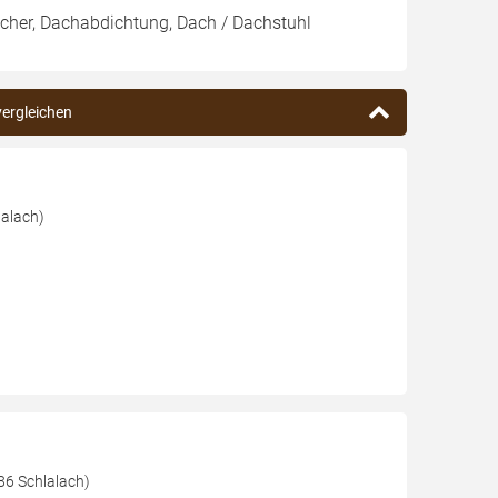
cher, Dachabdichtung, Dach / Dachstuhl
vergleichen
lalach)
86 Schlalach)