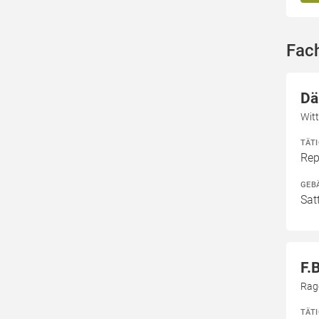
Fach
Dä
Witt
TÄT
Rep
GEB
Sat
F.
Rag
TÄT