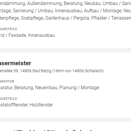
endämmung, Außendämmung, Beratung, Neubau, Umbau / Sanieru
tage, Sanierung / Umbau, Innenausbau, Aufbau / Montage, Neu
tenpflege, Grabpflege, Gartenhaus / Pergola, Pflaster / Terrasse
ÄUDETEILE
d / Fassade, Innenausbau
asermeister
enallee 39, 14806 Bad Belzig (16km von 14806 Schlalach)
IGKEITEN
aratur, Beratung, Neueinbau, Planung / Montage
ÄUDETEILE
ststofffenster, Holzfenster