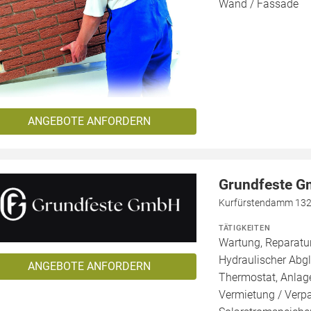
Wand / Fassade
ANGEBOTE ANFORDERN
Grundfeste 
Kurfürstendamm 132a
TÄTIGKEITEN
Wartung, Reparatur
Hydraulischer Abg
ANGEBOTE ANFORDERN
Thermostat, Anlage
Vermietung / Verp