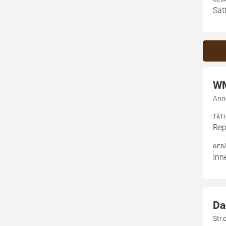
Sat
WM
Ann
TÄT
Rep
GEB
Inn
Da
Str.