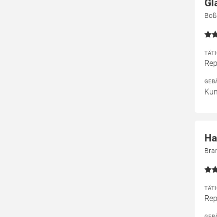
Gl
Boßd
TÄT
Rep
GEB
Kun
Ha
Bra
TÄT
Rep
GEB