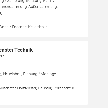
 / Sanierung, Beratung, Kern- /
 Innendämmung, Außendämmung,
ng
Wand / Fassade, Kellerdecke
enster Technik
lin
ng, Neueinbau, Planung / Montage
Alufenster, Holzfenster, Haustür, Terrassentür,