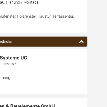
au, Planung / Montage
Alufenster, Holzfenster, Haustür, Terrassentür,
ergleichen
Systeme UG
, 50739 Köln
ämmung
en & Bauelemente GmbH