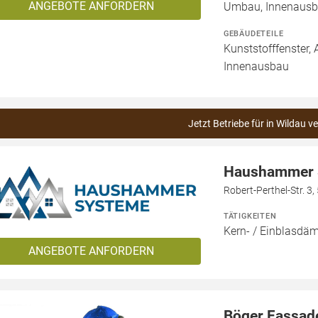
ANGEBOTE ANFORDERN
Umbau, Innenausb
GEBÄUDETEILE
Kunststofffenster, 
Innenausbau
Jetzt Betriebe für in Wildau v
Haushammer 
Robert-Perthel-Str. 3
TÄTIGKEITEN
Kern- / Einblasd
ANGEBOTE ANFORDERN
Böger Fassad