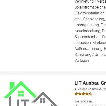
Vermietung / Verp
Solarstromspeicher 
Elektroinstallation
etc.), Renovierung
Imprägnierung, Fa
Neueindeckung, Dä
Schornsteinbau, Da
Jalousien, Markis
Außendämmung, Ho
Sanierung / Umbau,
Verlegen
LIT Ausbau 
Allee der Kosmonaute
TÄTIGKEITEN