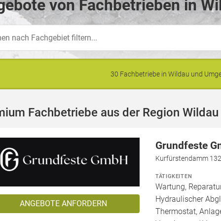
ebote von Fachbetrieben in Wi
30 Fachbetriebe in Wildau und Um
mium Fachbetriebe aus der Region Wildau
Grundfeste 
Kurfürstendamm 132a
TÄTIGKEITEN
Wartung, Reparatur
Hydraulischer Abg
ANGEBOTE ANFORDERN
Thermostat, Anlage