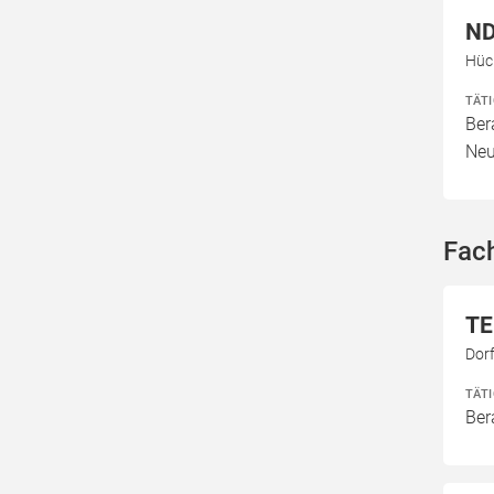
ND
Hück
TÄT
Ber
Neu
Fac
TE
Dor
TÄT
Ber