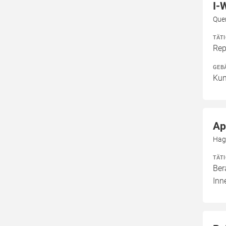
I-
Que
TÄT
Rep
GEB
Kun
Ap
Hag
TÄT
Ber
Inn