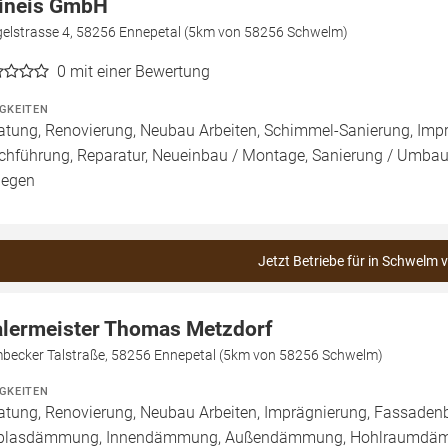
ineis GmbH
gelstrasse 4, 58256 Ennepetal (5km von 58256 Schwelm)
0
mit einer Bewertung
IGKEITEN
atung, Renovierung, Neubau Arbeiten, Schimmel-Sanierung, Imp
chführung, Reparatur, Neueinbau / Montage, Sanierung / Umbau
legen
Jetzt Betriebe für in Schwelm 
lermeister Thomas Metzdorf
becker Talstraße, 58256 Ennepetal (5km von 58256 Schwelm)
IGKEITEN
atung, Renovierung, Neubau Arbeiten, Imprägnierung, Fassadenb
blasdämmung, Innendämmung, Außendämmung, Hohlraumdämmu