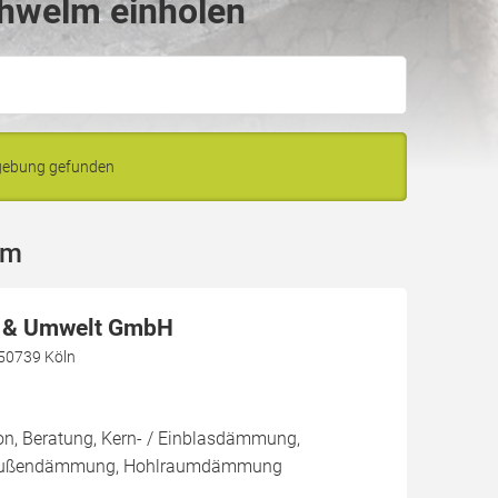
chwelm einholen
gebung gefunden
lm
e & Umwelt GmbH
, 50739 Köln
ion, Beratung, Kern- / Einblasdämmung,
Außendämmung, Hohlraumdämmung