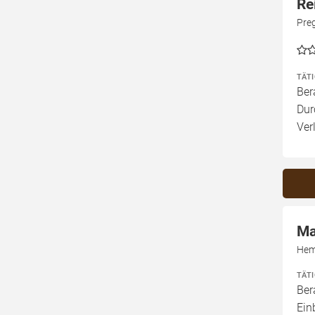
Re
Pre
TÄT
Ber
Dur
Ver
Ma
Hem
TÄT
Ber
Ein