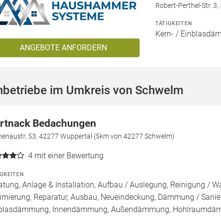
Robert-Perthel-Str. 3
TÄTIGKEITEN
Kern- / Einblasd
ANGEBOTE ANFORDERN
hbetriebe im Umkreis von Schwelm
rtnack Bedachungen
henaustr. 53, 42277 Wuppertal (5km von 42277 Schwelm)
4
mit einer Bewertung
IGKEITEN
atung, Anlage & Installation, Aufbau / Auslegung, Reinigung / 
imierung, Reparatur, Ausbau, Neueindeckung, Dämmung / Sanier
nblasdämmung, Innendämmung, Außendämmung, Hohlraumd