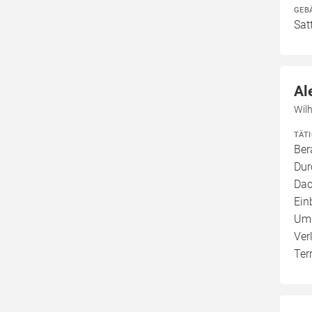
GEB
Sat
Al
Wil
TÄT
Ber
Dur
Dac
Ein
Umb
Ver
Ter