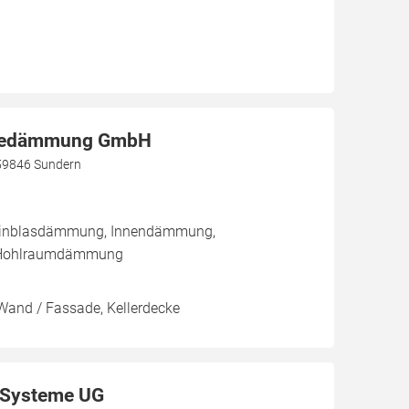
dedämmung GmbH
59846 Sundern
/ Einblasdämmung, Innendämmung,
Hohlraumdämmung
Wand / Fassade, Kellerdecke
Systeme UG