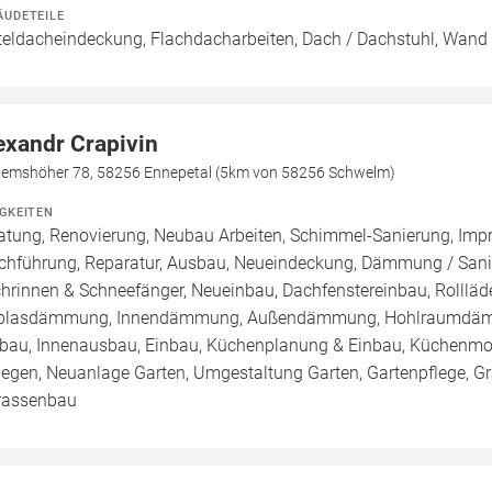
ÄUDETEILE
teldacheindeckung, Flachdacharbeiten, Dach / Dachstuhl, Wand 
exandr Crapivin
hemshöher 78, 58256 Ennepetal (5km von 58256 Schwelm)
IGKEITEN
atung, Renovierung, Neubau Arbeiten, Schimmel-Sanierung, Imp
chführung, Reparatur, Ausbau, Neueindeckung, Dämmung / Sanie
hrinnen & Schneefänger, Neueinbau, Dachfenstereinbau, Rollläde
blasdämmung, Innendämmung, Außendämmung, Hohlraumdämmu
au, Innenausbau, Einbau, Küchenplanung & Einbau, Küchenmode
legen, Neuanlage Garten, Umgestaltung Garten, Gartenpflege, Gra
rassenbau