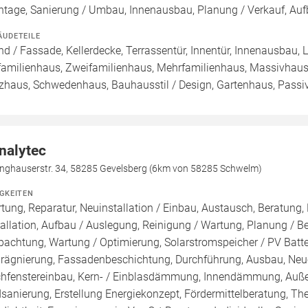
tage, Sanierung / Umbau, Innenausbau, Planung / Verkauf, Au
ÄUDETEILE
d / Fassade, Kellerdecke, Terrassentür, Innentür, Innenausbau, 
familienhaus, Zweifamilienhaus, Mehrfamilienhaus, Massivhaus, B
zhaus, Schwedenhaus, Bauhausstil / Design, Gartenhaus, Pass
nalytec
inghauserstr. 34, 58285 Gevelsberg (6km von 58285 Schwelm)
IGKEITEN
tung, Reparatur, Neuinstallation / Einbau, Austausch, Beratung,
tallation, Aufbau / Auslegung, Reinigung / Wartung, Planung / 
pachtung, Wartung / Optimierung, Solarstromspeicher / PV Batte
rägnierung, Fassadenbeschichtung, Durchführung, Ausbau, Ne
hfenstereinbau, Kern- / Einblasdämmung, Innendämmung, A
sanierung, Erstellung Energiekonzept, Fördermittelberatung, Th