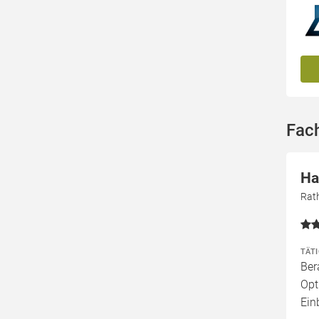
Fac
Ha
Rat
TÄT
Ber
Opt
Ei