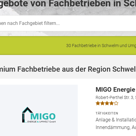
gebote von Fachbetrieben in S
30 Fachbetriebe in Schwelm und Um
mium Fachbetriebe aus der Region Schwe
MIGO Energi
Robert-Perthel Str. 3
TÄTIGKEITEN
Anlage & Installat
Innendämmung, 