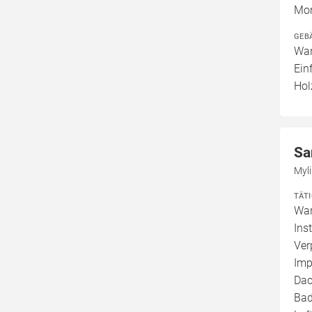
Mon
GEB
Wan
Ein
Hol
Sa
Myl
TÄT
War
Ins
Ver
Imp
Dac
Bad