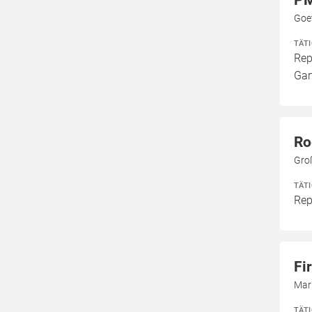
PM
Goe
TÄT
Rep
Gar
Ro
Gro
TÄT
Rep
Fi
Mark
TÄT