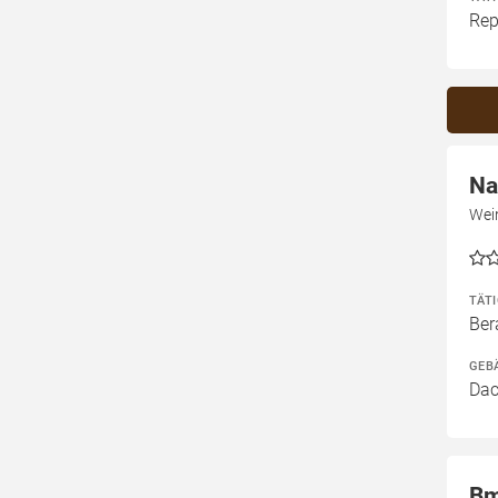
Rep
Na
Wei
TÄT
Ber
GEB
Dac
Bm