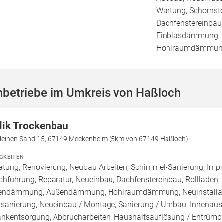
Wartung, Schornst
Dachfenstereinbau,
Einblasdämmung,
Hohlraumdämmu
hbetriebe im Umkreis von Haßloch
lik Trockenbau
kleinen Sand 15, 67149 Meckenheim (5km von 67149 Haßloch)
IGKEITEN
atung, Renovierung, Neubau Arbeiten, Schimmel-Sanierung, Imp
chführung, Reparatur, Neueinbau, Dachfenstereinbau, Rollläden,
endämmung, Außendämmung, Hohlraumdämmung, Neuinstallatio
sanierung, Neueinbau / Montage, Sanierung / Umbau, Innenaus
ankentsorgung, Abbrucharbeiten, Haushaltsauflösung / Entrümpe