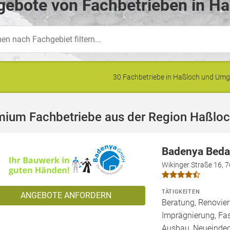
ebote von Fachbetrieben in Ha
30 Fachbetriebe in Haßloch und Um
mium Fachbetriebe aus der Region Haßlo
Badenya Bed
Wikinger Straße 16, 
TÄTIGKEITEN
ANGEBOTE ANFORDERN
Beratung, Renovie
Imprägnierung, Fa
Ausbau, Neueindec