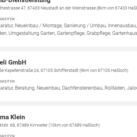
B-Dienstleistung
thestrasse 47, 67433 Neustadt an der Weinstrasse (8km von 67433 Haß
IGKEITEN
aratur, Neueinbau / Montage, Sanierung / Umbau, Innenausbau,
ten, Umgestaltung Garten, Gartenpflege, Grabpflege, Gartenhaus 
eli GmbH
ße Kapellenstraße 24, 67105 Schifferstadt (9km von 67105 Haßloch)
IGKEITEN
aratur, Beratung, Neueinbau, Dachfenstereinbau, Rollläden, Jal
rma Klein
tstr. 68, 67489 Kirrweiler (10km von 67489 Haßloch)
IGKEITEN