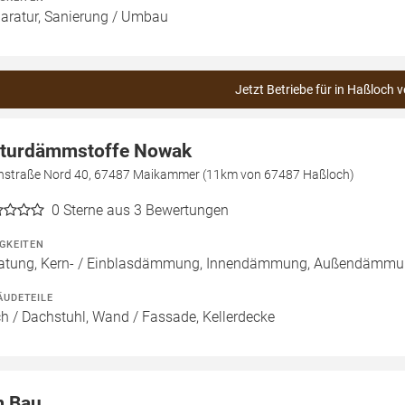
aratur, Sanierung / Umbau
Jetzt Betriebe für in Haßloch v
turdämmstoffe Nowak
nstraße Nord 40, 67487 Maikammer (11km von 67487 Haßloch)
0
Sterne aus 3 Bewertungen
IGKEITEN
atung, Kern- / Einblasdämmung, Innendämmung, Außendäm
ÄUDETEILE
h / Dachstuhl, Wand / Fassade, Kellerdecke
 Bau