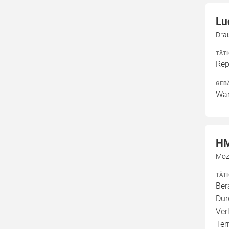
Lu
Dra
TÄT
Rep
GEB
Wan
HM
Moz
TÄT
Ber
Dur
Ver
Ter