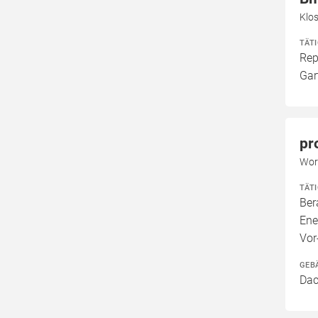
Klo
TÄT
Rep
Gar
pr
Wor
TÄT
Ber
Ene
Vor
GEB
Dac