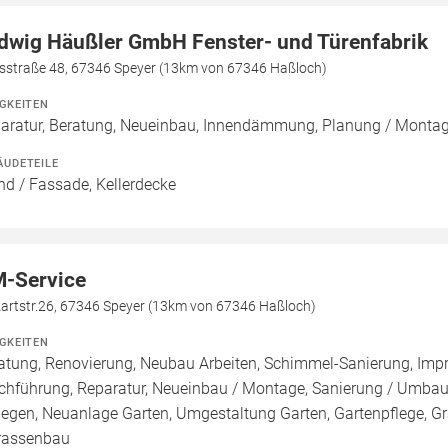
dwig Häußler GmbH Fenster- und Türenfabrik
isstraße 48, 67346 Speyer (13km von 67346 Haßloch)
IGKEITEN
aratur, Beratung, Neueinbau, Innendämmung, Planung / Monta
ÄUDETEILE
d / Fassade, Kellerdecke
-Service
artstr.26, 67346 Speyer (13km von 67346 Haßloch)
IGKEITEN
atung, Renovierung, Neubau Arbeiten, Schimmel-Sanierung, Imp
chführung, Reparatur, Neueinbau / Montage, Sanierung / Umbau
legen, Neuanlage Garten, Umgestaltung Garten, Gartenpflege, Gra
rassenbau