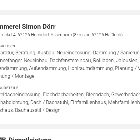
mmerei Simon Dörr
Krückel 4, 67126 Hochdorf-Assenheim (8km von 67126 Haßloch)
IGKEITEN
aratur, Beratung, Ausbau, Neueindeckung, Dämmung / Sanierung
neefänger, Neueinbau, Dachfenstereinbau, Rollläden, Jalousien
endämmung, Außendämmung, Hohlraumdämmung, Planung / Verk
nung / Montage
ÄUDETEILE
teldacheindeckung, Flachdacharbeiten, Blechdach, Gewerbedach,
habdichtung, Dach / Dachstuhl, Einfamilienhaus, Mehrfamilienhau
zhaus, Bauhausstil / Design