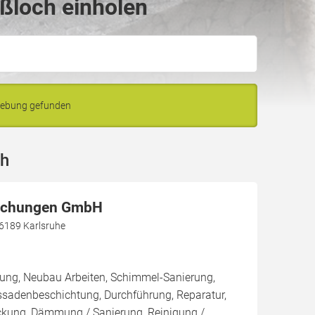
ßloch einholen
gebung gefunden
ch
achungen GmbH
76189 Karlsruhe
rung, Neubau Arbeiten, Schimmel-Sanierung,
ssadenbeschichtung, Durchführung, Reparatur,
kung, Dämmung / Sanierung, Reinigung /