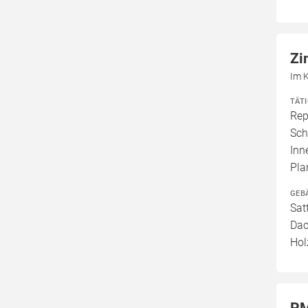
Zi
Im 
TÄT
Rep
Sch
Inn
Pla
GEB
Sat
Dac
Hol