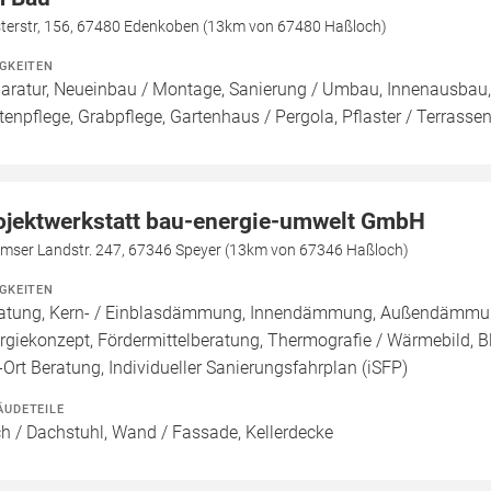
sterstr, 156, 67480 Edenkoben (13km von 67480 Haßloch)
IGKEITEN
aratur, Neueinbau / Montage, Sanierung / Umbau, Innenausbau,
tenpflege, Grabpflege, Gartenhaus / Pergola, Pflaster / Terrasse
ojektwerkstatt bau-energie-umwelt GmbH
mser Landstr. 247, 67346 Speyer (13km von 67346 Haßloch)
IGKEITEN
atung, Kern- / Einblasdämmung, Innendämmung, Außendämmu
rgiekonzept, Fördermittelberatung, Thermografie / Wärmebild, Bl
-Ort Beratung, Individueller Sanierungsfahrplan (iSFP)
ÄUDETEILE
h / Dachstuhl, Wand / Fassade, Kellerdecke