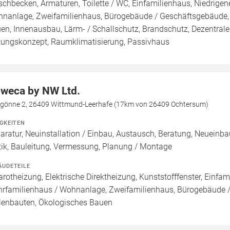
chbecken, Armaturen, Toilette / WC, Einfamilienhaus, Niedrige
nanlage, Zweifamilienhaus, Bürogebäude / Geschäftsgebäude, 
en, Innenausbau, Lärm- / Schallschutz, Brandschutz, Dezentra
tungskonzept, Raumklimatisierung, Passivhaus
weca by NW Ltd.
lgönne 2, 26409 Wittmund-Leerhafe (17km von 26409 Ochtersum)
IGKEITEN
aratur, Neuinstallation / Einbau, Austausch, Beratung, Neuein
tik, Bauleitung, Vermessung, Planung / Montage
ÄUDETEILE
rarotheizung, Elektrische Direktheizung, Kunststofffenster, Einfa
rfamilienhaus / Wohnanlage, Zweifamilienhaus, Bürogebäude /
lenbauten, Ökologisches Bauen