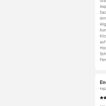
Gra
Asp
Dac
Arm
All
Kom
Kli
auf
Hoc
Sch
Fei
En
Kaj