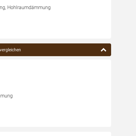
mung, Hohlraumdämmung
 vergleichen
ämmung