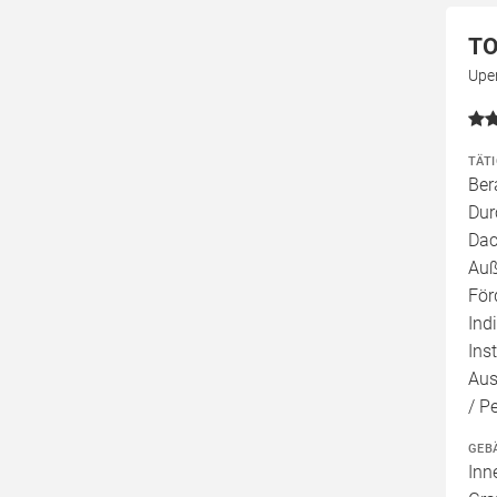
TO
Upe
TÄT
Ber
Dur
Dac
Auß
För
Ind
Ins
Aus
/ P
GEB
Inn