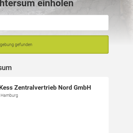
chtersum einholen
mgebung gefunden
rsum
r Kess Zentralvertrieb Nord GmbH
3 Hamburg