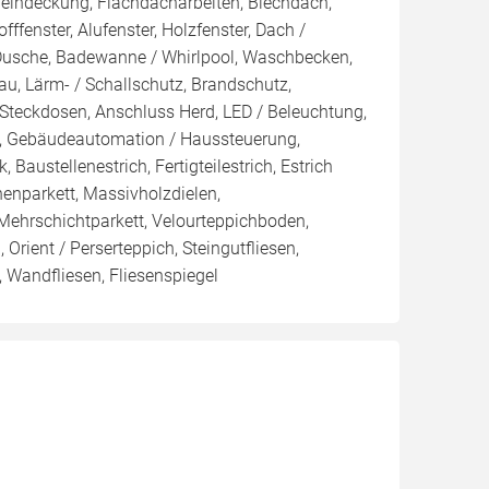
cheindeckung, Flachdacharbeiten, Blechdach,
ffenster, Alufenster, Holzfenster, Dach /
Dusche, Badewanne / Whirlpool, Waschbecken,
bau, Lärm- / Schallschutz, Brandschutz,
s Steckdosen, Anschluss Herd, LED / Beleuchtung,
, Gebäudeautomation / Haussteuerung,
 Baustellenestrich, Fertigteilestrich, Estrich
henparkett, Massivholzdielen,
 Mehrschichtparkett, Velourteppichboden,
rient / Perserteppich, Steingutfliesen,
, Wandfliesen, Fliesenspiegel