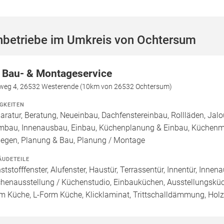
hbetriebe im Umkreis von Ochtersum
 Bau- & Montageservice
weg 4, 26532 Westerende (10km von 26532 Ochtersum)
IGKEITEN
aratur, Beratung, Neueinbau, Dachfenstereinbau, Rollläden, Jal
mbau, Innenausbau, Einbau, Küchenplanung & Einbau, Küchenmo
legen, Planung & Bau, Planung / Montage
ÄUDETEILE
ststofffenster, Alufenster, Haustür, Terrassentür, Innentür, Inne
henausstellung / Küchenstudio, Einbauküchen, Ausstellungsküch
m Küche, L-Form Küche, Klicklaminat, Trittschalldämmung, Holzop