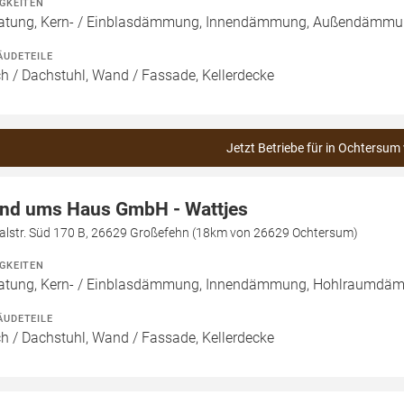
IGKEITEN
atung, Kern- / Einblasdämmung, Innendämmung, Außendäm
ÄUDETEILE
h / Dachstuhl, Wand / Fassade, Kellerdecke
Jetzt Betriebe für in Ochtersum
nd ums Haus GmbH - Wattjes
alstr. Süd 170 B, 26629 Großefehn (18km von 26629 Ochtersum)
IGKEITEN
atung, Kern- / Einblasdämmung, Innendämmung, Hohlraumd
ÄUDETEILE
h / Dachstuhl, Wand / Fassade, Kellerdecke