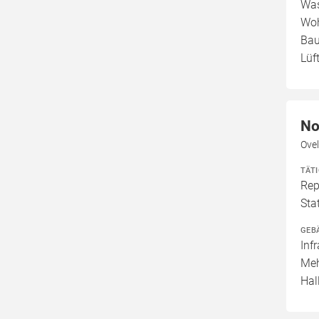
Was
Woh
Bau
Lüf
No
Ove
TÄT
Rep
Sta
GEB
Inf
Meh
Hal