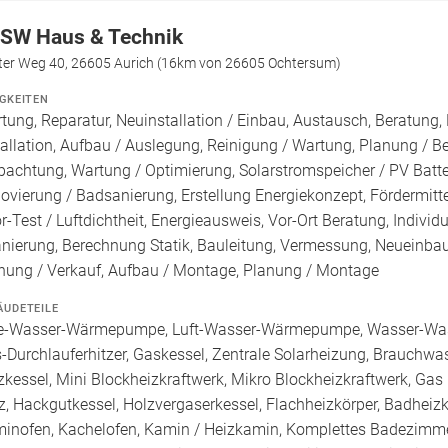
SW Haus & Technik
iter Weg 40, 26605 Aurich (16km von 26605 Ochtersum)
IGKEITEN
tung, Reparatur, Neuinstallation / Einbau, Austausch, Beratung,
tallation, Aufbau / Auslegung, Reinigung / Wartung, Planung / 
pachtung, Wartung / Optimierung, Solarstromspeicher / PV Batte
ovierung / Badsanierung, Erstellung Energiekonzept, Fördermitt
r-Test / Luftdichtheit, Energieausweis, Vor-Ort Beratung, Indivi
anierung, Berechnung Statik, Bauleitung, Vermessung, Neueinb
nung / Verkauf, Aufbau / Montage, Planung / Montage
ÄUDETEILE
e-Wasser-Wärmepumpe, Luft-Wasser-Wärmepumpe, Wasser-Was
-Durchlauferhitzer, Gaskessel, Zentrale Solarheizung, Brauchwa
zkessel, Mini Blockheizkraftwerk, Mikro Blockheizkraftwerk, Gas (E
z, Hackgutkessel, Holzvergaserkessel, Flachheizkörper, Badheizk
inofen, Kachelofen, Kamin / Heizkamin, Komplettes Badezimme