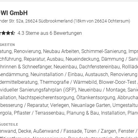
WI GmbH
nder Str. 52a, 26624 Südbrookmerland (18km von 26624 Ochtersum)
4.3
Sterne aus 6 Bewertungen
IGKEITEN
atung, Renovierung, Neubau Arbeiten, Schimmel-Sanierung, Imp
chführung, Reparatur, Ausbau, Neueindeckung, Dämmung / Sanie
hrinnen & Schneefänger, Neueinbau, Dachfenstereinbau, Rolllä
endämmung, Neuinstallation / Einbau, Austausch, Renovierung /
dermittelberatung, Thermografie / Wärmebild, Blower-Door-Test /
ividueller Sanierungsfahrplan (iSFP), Neueinbau / Montage, Sa
tallation, Nachtspeicherentsorgung, Öltankentsorgung, Abbruch
besserung / Reparatur, Verlegen, Neuanlage Garten, Umgestaltu
ergola, Pflaster / Terrassenbau, Planung & Bau, Installation, Pl
ÄUDETEILE
enwand, Decke, Außenwand / Fassade, Türen / Zargen, Fenster 