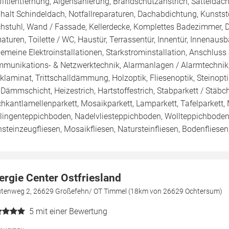
ffitientfernung, Algensanierung, Brandschutzanstrich, Sattelda
halt Schindeldach, Notfallreparaturen, Dachabdichtung, Kunststof
hstuhl, Wand / Fassade, Kellerdecke, Komplettes Badezimmer, 
aturen, Toilette / WC, Haustür, Terrassentür, Innentür, Innenaus
gemeine Elektroinstallationen, Starkstrominstallation, Anschlus
munikations- & Netzwerktechnik, Alarmanlagen / Alarmtechnik
cklaminat, Trittschalldämmung, Holzoptik, Fliesenoptik, Steinoptik,
 Dämmschicht, Heizestrich, Hartstoffestrich, Stabparkett / Stäbc
hkantlamellenparkett, Mosaikparkett, Lamparkett, Tafelparkett,
lingenteppichboden, Nadelvliesteppichboden, Wollteppichboden, O
nsteinzeugfliesen, Mosaikfliesen, Natursteinfliesen, Bodenfliesen
ergie Center Ostfriesland
ütenweg 2, 26629 Großefehn/ OT Timmel (18km von 26629 Ochtersum)
5
mit einer Bewertung