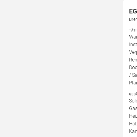
EG
Bre
TÄT
War
Ins
Ver
Ren
Doo
/ S
Pla
GEB
Sol
Gas
Hei
Hol
Kam