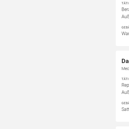
TÄT
Ber
Auß
GEB
Wan
Da
Mec
TÄT
Rep
Au
GEB
Sat