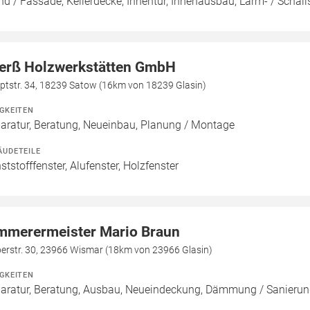
d / Fassade, Kellerdecke, Innentür, Innenausbau, Lärm- / Schal
erß Holzwerkstätten GmbH
ptstr. 34, 18239 Satow (16km von 18239 Glasin)
IGKEITEN
aratur, Beratung, Neueinbau, Planung / Montage
ÄUDETEILE
ststofffenster, Alufenster, Holzfenster
mmerermeister Mario Braun
erstr. 30, 23966 Wismar (18km von 23966 Glasin)
IGKEITEN
aratur, Beratung, Ausbau, Neueindeckung, Dämmung / Sanierun