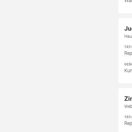
Wan
Ju
Hau
TÄT
Rep
GEB
Kun
Zi
Web
TÄT
Rep