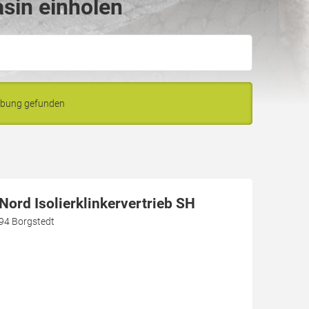
sin einholen
ebung gefunden
ord Isolierklinkervertrieb SH
94 Borgstedt