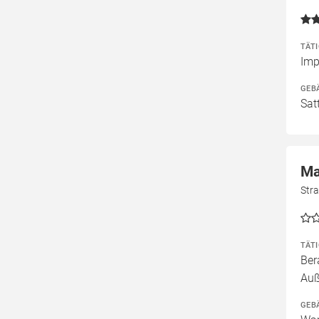
TÄT
Imp
GEB
Sat
Ma
Str
TÄT
Ber
Auß
GEB