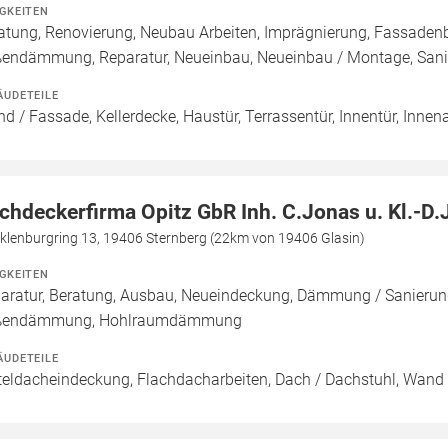
IGKEITEN
atung, Renovierung, Neubau Arbeiten, Imprägnierung, Fassade
endämmung, Reparatur, Neueinbau, Neueinbau / Montage, San
ÄUDETEILE
d / Fassade, Kellerdecke, Haustür, Terrassentür, Innentür, Inne
chdeckerfirma Opitz GbR Inh. C.Jonas u. Kl.-D.
klenburgring 13, 19406 Sternberg (22km von 19406 Glasin)
IGKEITEN
aratur, Beratung, Ausbau, Neueindeckung, Dämmung / Sanierun
ßendämmung, Hohlraumdämmung
ÄUDETEILE
teldacheindeckung, Flachdacharbeiten, Dach / Dachstuhl, Wand