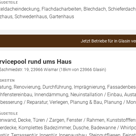
ÄUDETEILE
teldacheindeckung, Flachdacharbeiten, Blechdach, Schieferdac
zhaus, Schwedenhaus, Gartenhaus
Jetzt Betriebe für in Glasin v
rvicepool rund ums Haus
ßschmiedstr. 19, 23966 Wismar (18km von 23966 Glasin)
IGKEITEN
atung, Renovierung, Durchführung, Imprägnierung, Fassadenbes
hfenstereinbau, Innendämmung, Neuinstallation / Einbau, Aust
besserung / Reparatur, Verlegen, Planung & Bau, Planung / Mo
ÄUDETEILE
enwand, Decke, Türen / Zargen, Fenster / Rahmen, Kunststofffenst
lerdecke, Komplettes Badezimmer, Dusche, Badewanne / Whirlpoo
stür, Terrassentür, Innentür, Innenausbau, Steingutfliesen, Feinst