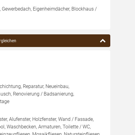
h, Gewerbedach, Eigenheimdächer, Blockhaus /
ergleichen
chichtung, Reparatur, Neueinbau,
ausch, Renovierung / Badsanierung,
ntage
er, Alufenster, Holzfenster, Wand / Fassade,
l, Waschbecken, Armaturen, Toilette / WC,
einzeugfliesen, Mosaikfliesen, Natursteinfliesen,