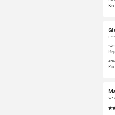
Bod
Gl
Pet
TÄT
Rep
GEB
Kun
Ma
Wei