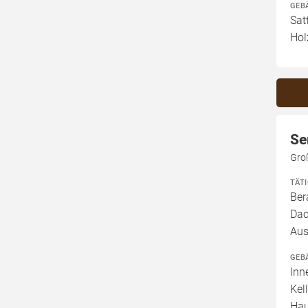
GEB
Sat
Hol
Se
Gro
TÄT
Ber
Dac
Aus
GEB
Inn
Kel
Hau