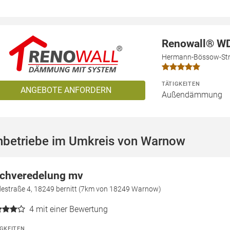
Renowall® W
Hermann-Bössow-Str.
TÄTIGKEITEN
ANGEBOTE ANFORDERN
Außendämmung
hbetriebe im Umkreis von Warnow
chveredelung mv
destraße 4, 18249 bernitt (7km von 18249 Warnow)
4
mit einer Bewertung
IGKEITEN