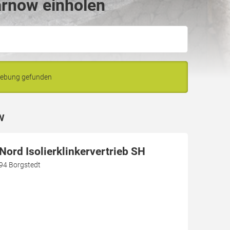
arnow einholen
gebung gefunden
w
ord Isolierklinkervertrieb SH
94 Borgstedt