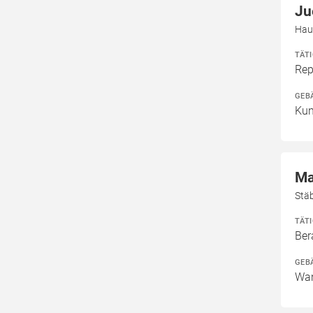
Ju
Hau
TÄT
Rep
GEB
Kun
Ma
Stä
TÄT
Ber
GEB
Wan