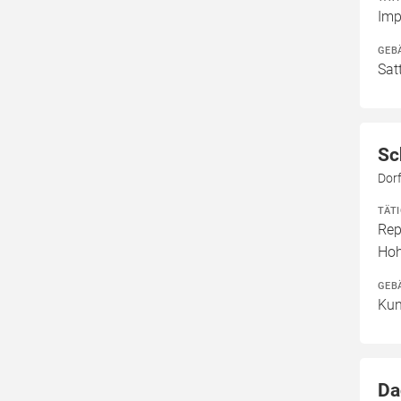
Imp
GEB
Sat
Sc
Dor
TÄT
Rep
Hoh
GEB
Kun
Da