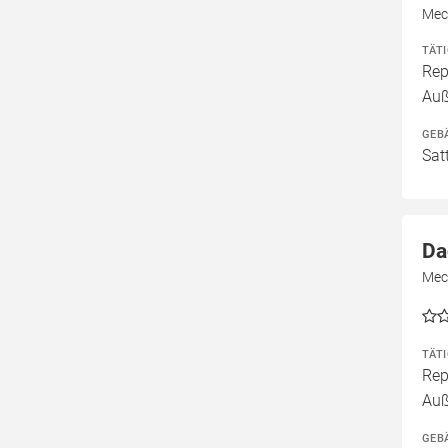
Mec
TÄT
Rep
Au
GEB
Sat
Da
Mec
TÄT
Rep
Au
GEB