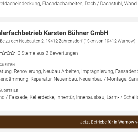
teldacheindeckung, Flachdacharbeiten, Dach / Dachstuhl, Wand 
lerfachbetrieb Karsten Bühner GmbH
aße zu den Neubauten 2, 19412 Zahrensdorf (15km von 19412 Warnow)
0
Sterne aus 2 Bewertungen
IGKEITEN
atung, Renovierung, Neubau Arbeiten, Imprägnierung, Fassade
endämmung, Reparatur, Neueinbau, Neueinbau / Montage, San
ÄUDETEILE
d / Fassade, Kellerdecke, Innentür, Innenausbau, Lärm- / Schal
Jetzt Betriebe für in Warnow v