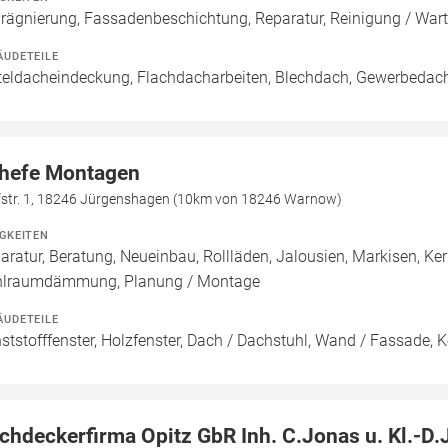
rägnierung, Fassadenbeschichtung, Reparatur, Reinigung / War
ÄUDETEILE
teldacheindeckung, Flachdacharbeiten, Blechdach, Gewerbedac
hefe Montagen
fstr. 1, 18246 Jürgenshagen (10km von 18246 Warnow)
IGKEITEN
aratur, Beratung, Neueinbau, Rollläden, Jalousien, Markisen, 
lraumdämmung, Planung / Montage
ÄUDETEILE
ststofffenster, Holzfenster, Dach / Dachstuhl, Wand / Fassade, Ke
chdeckerfirma Opitz GbR Inh. C.Jonas u. Kl.-D.