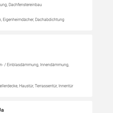
tung, Dachfenstereinbau
h, Eigenheimdächer, Dachabdichtung
Kern- / Einblasdämmung, Innendämmung,
llerdecke, Haustür, Terrassentür, Innentür
Ja