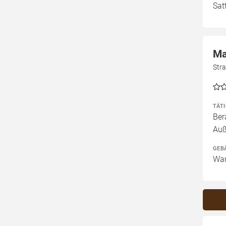
Sat
Ma
Str
TÄT
Ber
Auß
GEB
Wan