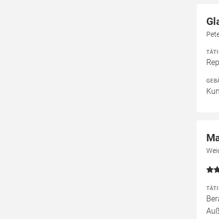
Gl
Pet
TÄT
Rep
GEB
Kun
Ma
Wei
TÄT
Ber
Auß