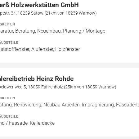
erß Holzwerkstätten GmbH
ptstr. 34, 18239 Satow (21km von 18239 Warnow)
IGKEITEN
aratur, Beratung, Neueinbau, Planung / Montage
ÄUDETEILE
ststofffenster, Alufenster, Holzfenster
lereibetrieb Heinz Rohde
belower weg 5, 18059 Fahrenholz (25km von 18059 Warnow)
IGKEITEN
atung, Renovierung, Neubau Arbeiten, Imprägnierung, Fassad
ÄUDETEILE
d / Fassade, Kellerdecke