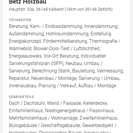
Betz Holzbau
Hauptstr. 33a, 36148 Kalbach (16km von 36148 Zeitlofs)
TÄTIGKEITEN
Beratung, Kern- / Einblasdämmung, Innendämmung,
Außendämmung, Hohlraumdämmung, Erstellung
Energiekonzept, Fördermittelberatung, Thermografie /
Wärmebild, Blower-Door-Test / Luftdichtheit,
Energieausweis, Vor-Ort Beratung, Individueller
Sanierungsfahrplan (iSFP), Neubau, Umbau /
Sanierung, Berechnung Statik, Bauleitung, Vermessung,
Reparatur, Neueinbau / Montage, Sanierung / Umbau,
Innenausbau, Planung / Verkauf, Aufbau / Montage
GEBÄUDETEILE
Dach / Dachstuhl, Wand / Fassade, Kellerdecke,
Einfamilienhaus, Niedrigenergiehaus / Passivhaus,
Mehrfamilienhaus / Wohnanlage, Zweifamilienhaus,
Bürogebäude / Geschäftsgebäude, Gewerbeobjekt /
Hallenbauten, Ökologisches Bauen, Innenausbau,