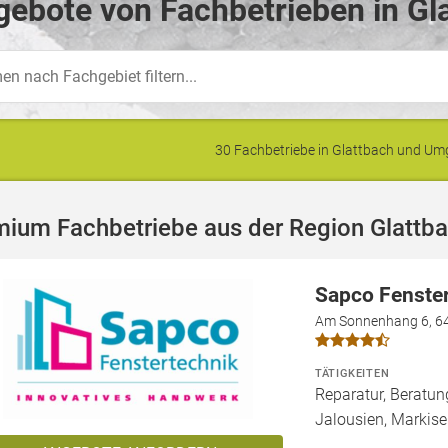
ebote von Fachbetrieben in Gl
30 Fachbetriebe in Glattbach und U
mium Fachbetriebe aus der Region Glattb
Sapco Fenste
Am Sonnenhang 6, 6
TÄTIGKEITEN
Reparatur, Beratun
Jalousien, Markis