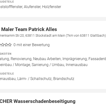
ÄUDETEILE
ststofffenster, Alufenster, Holzfenster
r Maler Team Patrick Alles
nenkamm Str.20, 63811 Stockstadt am Main (7km von 63811 Glattbach)
0
mit einer Bewertung
IGKEITEN
atung, Renovierung, Neubau Arbeiten, Imprägnierung, Fassadenb
einbau / Montage, Sanierung / Umbau, Innenausbau
ÄUDETEILE
enausbau, Lärm- / Schallschutz, Brandschutz
CHER Wasserschadenbeseitigung