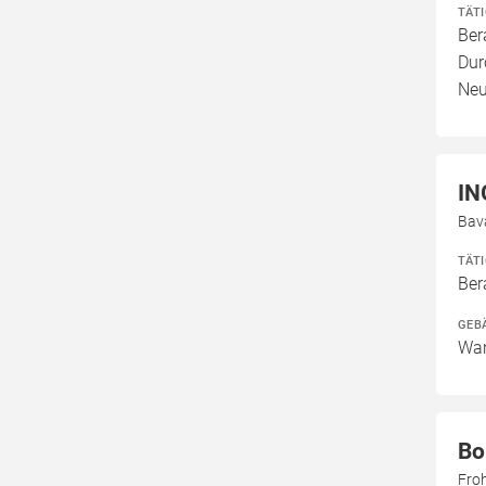
TÄT
Ber
Dur
Neu
IN
Bav
TÄT
Ber
GEB
Wan
Bo
Fro