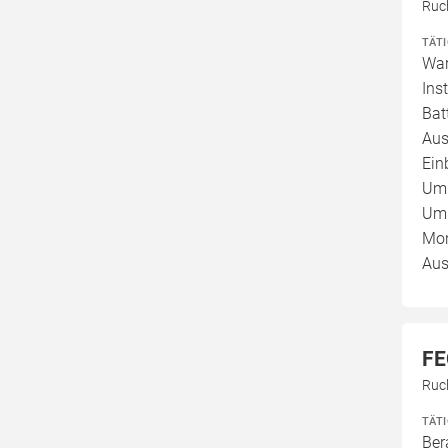
Ruc
TÄT
War
Ins
Bat
Aus
Ein
Umb
Umb
Mon
Aus
FE
Ruc
TÄT
Ber