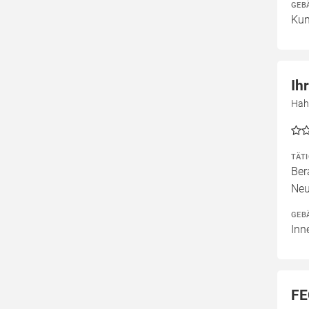
GEB
Kun
Ih
Hah
TÄT
Ber
Neu
GEB
Inn
FE