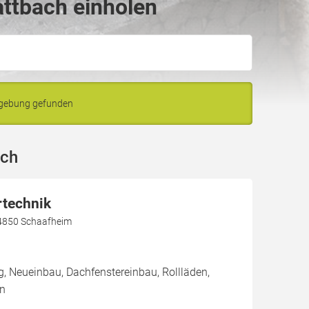
attbach einholen
mgebung gefunden
ach
rtechnik
4850 Schaafheim
g, Neueinbau, Dachfenstereinbau, Rollläden,
en