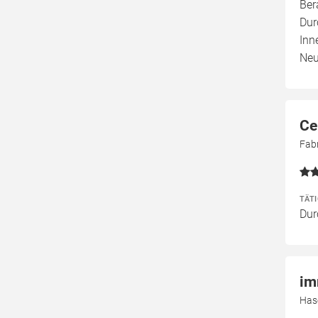
Ber
Dur
Inn
Neu
Ce
Fab
TÄT
Dur
im
Has