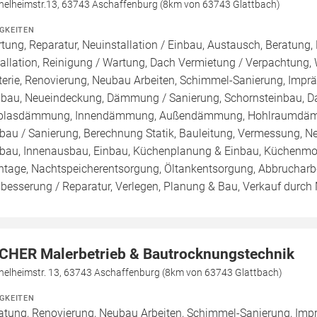
helheimstr.13, 63743 Aschaffenburg (8km von 63743 Glattbach)
IGKEITEN
tung, Reparatur, Neuinstallation / Einbau, Austausch, Beratung,
tallation, Reinigung / Wartung, Dach Vermietung / Verpachtung,
terie, Renovierung, Neubau Arbeiten, Schimmel-Sanierung, Impr
bau, Neueindeckung, Dämmung / Sanierung, Schornsteinbau, Dac
blasdämmung, Innendämmung, Außendämmung, Hohlraumdämmu
au / Sanierung, Berechnung Statik, Bauleitung, Vermessung, N
au, Innenausbau, Einbau, Küchenplanung & Einbau, Küchenmode
tage, Nachtspeicherentsorgung, Öltankentsorgung, Abbrucharbe
besserung / Reparatur, Verlegen, Planung & Bau, Verkauf durch 
CHER Malerbetrieb & Bautrocknungstechnik
helheimstr. 13, 63743 Aschaffenburg (8km von 63743 Glattbach)
IGKEITEN
atung, Renovierung, Neubau Arbeiten, Schimmel-Sanierung, Imp