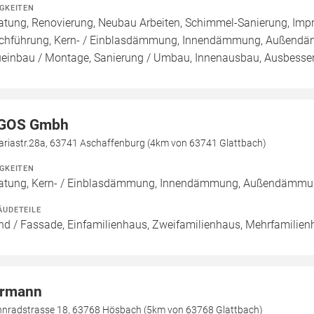
IGKEITEN
atung, Renovierung, Neubau Arbeiten, Schimmel-Sanierung, Imp
chführung, Kern- / Einblasdämmung, Innendämmung, Außend
einbau / Montage, Sanierung / Umbau, Innenausbau, Ausbesseru
GOS Gmbh
ariastr.28a, 63741 Aschaffenburg (4km von 63741 Glattbach)
IGKEITEN
atung, Kern- / Einblasdämmung, Innendämmung, Außendämmu
ÄUDETEILE
d / Fassade, Einfamilienhaus, Zweifamilienhaus, Mehrfamilie
rmann
hnradstrasse 18, 63768 Hösbach (5km von 63768 Glattbach)