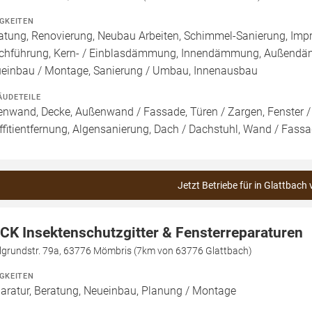
IGKEITEN
atung, Renovierung, Neubau Arbeiten, Schimmel-Sanierung, Imp
chführung, Kern- / Einblasdämmung, Innendämmung, Außend
einbau / Montage, Sanierung / Umbau, Innenausbau
ÄUDETEILE
enwand, Decke, Außenwand / Fassade, Türen / Zargen, Fenster 
ffitientfernung, Algensanierung, Dach / Dachstuhl, Wand / Fass
Jetzt Betriebe für in Glattbach 
CK Insektenschutzgitter & Fensterreparaturen
lgrundstr. 79a, 63776 Mömbris (7km von 63776 Glattbach)
IGKEITEN
aratur, Beratung, Neueinbau, Planung / Montage