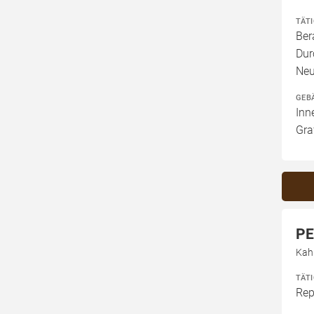
TÄT
Ber
Dur
Neu
GEB
Inn
Gra
PE
Kah
TÄT
Rep