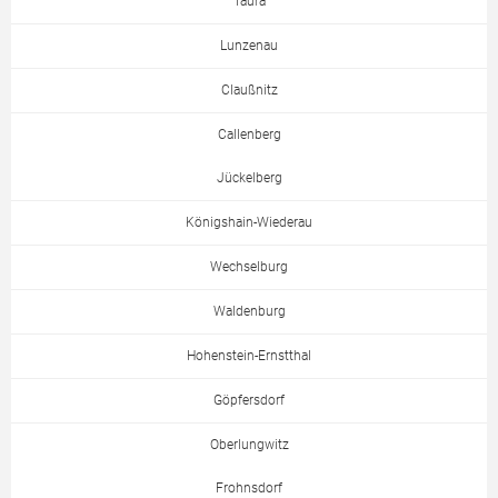
Taura
Lunzenau
Claußnitz
Callenberg
Jückelberg
Königshain-Wiederau
Wechselburg
Waldenburg
Hohenstein-Ernstthal
Göpfersdorf
Oberlungwitz
Frohnsdorf