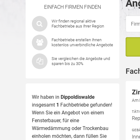
Ang
EINFACH FIRMEN FINDEN
Wir finden regional aktive
Fachbetriebe aus Ihrer Region
Fachbetriebe erstellen Ihnen
kostenlos unverbindliche Angebote
Sie vergleichen die Angebote und
sparen bis zu 30%
Fac
Zi
Wir haben in
Dippoldiswalde
Am 
insgesamt
1
Fachbetriebe gefunden!
TÄT
Wenn Sie ein Angebot von einem
Rep
Fensterbauer, für eine
Wärmedämmung
oder Trockenbau
GEB
einholen möchten, dann füllen Sie
Inn