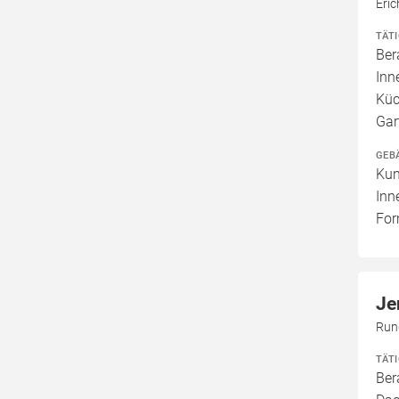
Eri
TÄT
Ber
Inn
Küc
Gar
GEB
Kun
Inn
For
Je
Run
TÄT
Ber