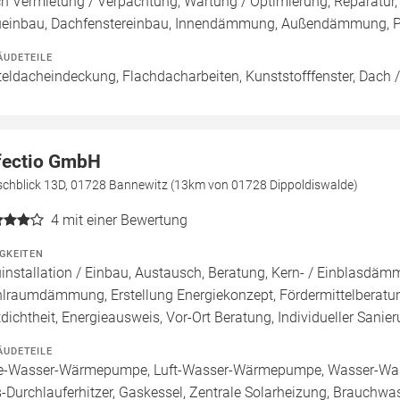
h Vermietung / Verpachtung, Wartung / Optimierung, Reparatu
einbau, Dachfenstereinbau, Innendämmung, Außendämmung, P
ÄUDETEILE
teldacheindeckung, Flachdacharbeiten, Kunststofffenster, Dach 
fectio GmbH
ischblick 13D, 01728 Bannewitz (13km von 01728 Dippoldiswalde)
4
mit einer Bewertung
IGKEITEN
installation / Einbau, Austausch, Beratung, Kern- / Einbla
lraumdämmung, Erstellung Energiekonzept, Fördermittelberatun
tdichtheit, Energieausweis, Vor-Ort Beratung, Individueller Sani
ÄUDETEILE
e-Wasser-Wärmepumpe, Luft-Wasser-Wärmepumpe, Wasser-Was
-Durchlauferhitzer, Gaskessel, Zentrale Solarheizung, Brauchwa