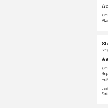
TÄT
Pla
St
Stei
TÄT
Rep
Au
GEB
Sat