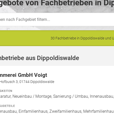
ebote von Fachbetrieben in Di
30 Fachbetriebe in Dippoldiswalde un
hbetriebe aus Dippoldiswalde
mmerei GmbH Voigt
Hofbusch 3, 01744 Dippoldiswalde
IGKEITEN
aratur, Neueinbau / Montage, Sanierung / Umbau, Innenausbau
ÄUDETEILE
enausbau, Einfamilienhaus, Zweifamilienhaus, Mehrfamilienhau