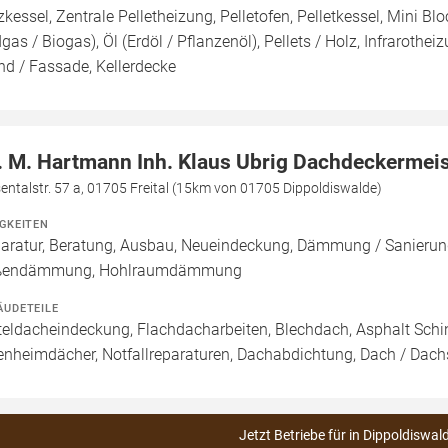
zkessel, Zentrale Pelletheizung, Pelletofen, Pelletkessel, Mini B
dgas / Biogas), Öl (Erdöl / Pflanzenöl), Pellets / Holz, Infrarothe
d / Fassade, Kellerdecke
. M. Hartmann Inh. Klaus Ubrig Dachdeckermeis
entalstr. 57 a, 01705 Freital (15km von 01705 Dippoldiswalde)
IGKEITEN
aratur, Beratung, Ausbau, Neueindeckung, Dämmung / Sanieru
ßendämmung, Hohlraumdämmung
ÄUDETEILE
teldacheindeckung, Flachdacharbeiten, Blechdach, Asphalt Schi
enheimdächer, Notfallreparaturen, Dachabdichtung, Dach / Dach
Jetzt Betriebe für in Dippoldiswal