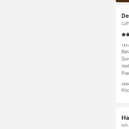
De
Luth
TÄT
Ber
Dur
Ver
Pla
GEB
Kli
Ha
Am 