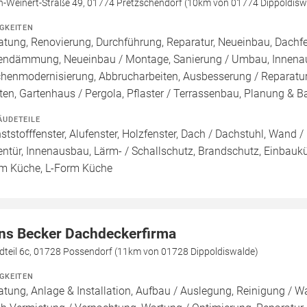
ch-Weinert-Straße 49, 01774 Pretzschendorf (10km von 01774 Dippoldisw
IGKEITEN
atung, Renovierung, Durchführung, Reparatur, Neueinbau, Dachfe
endämmung, Neueinbau / Montage, Sanierung / Umbau, Innenau
henmodernisierung, Abbrucharbeiten, Ausbesserung / Reparatur
ten, Gartenhaus / Pergola, Pflaster / Terrassenbau, Planung & 
ÄUDETEILE
ststofffenster, Alufenster, Holzfenster, Dach / Dachstuhl, Wand /
entür, Innenausbau, Lärm- / Schallschutz, Brandschutz, Einbaukü
m Küche, L-Form Küche
ns Becker Dachdeckerfirma
dteil 6c, 01728 Possendorf (11km von 01728 Dippoldiswalde)
IGKEITEN
atung, Anlage & Installation, Aufbau / Auslegung, Reinigung / W