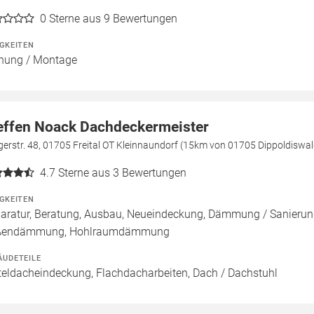
0
Sterne aus 9 Bewertungen
IGKEITEN
nung / Montage
effen Noack Dachdeckermeister
gerstr. 48, 01705 Freital OT Kleinnaundorf (15km von 01705 Dippoldiswa
4.7
Sterne aus 3 Bewertungen
IGKEITEN
aratur, Beratung, Ausbau, Neueindeckung, Dämmung / Sanieru
ßendämmung, Hohlraumdämmung
ÄUDETEILE
teldacheindeckung, Flachdacharbeiten, Dach / Dachstuhl