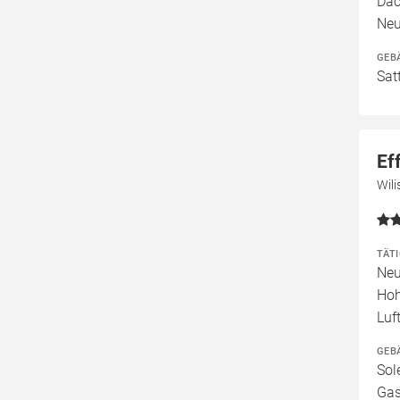
Dac
Neu
GEB
Sat
Ef
Wil
TÄT
Neu
Hoh
Luf
GEB
Sol
Gas