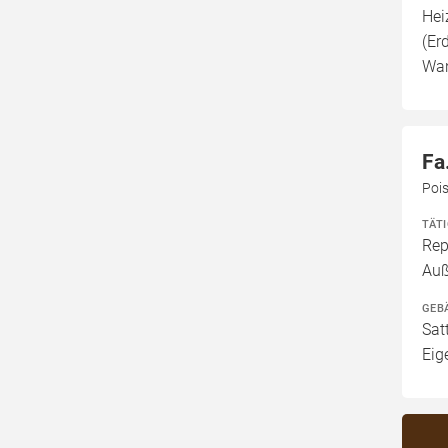
Hei
(Er
Wan
Fa
Pois
TÄT
Rep
Au
GEB
Sat
Eig