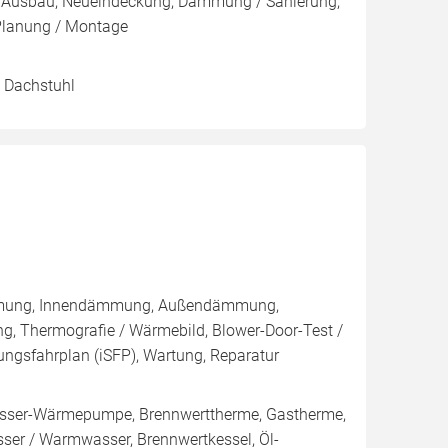
r, Ausbau, Neueindeckung, Dämmung / Sanierung,
lanung / Montage
/ Dachstuhl
sdämmung, Innendämmung, Außendämmung,
g, Thermografie / Wärmebild, Blower-Door-Test /
erungsfahrplan (iSFP), Wartung, Reparatur
ser-Wärmepumpe, Brennwerttherme, Gastherme,
sser / Warmwasser, Brennwertkessel, Öl-