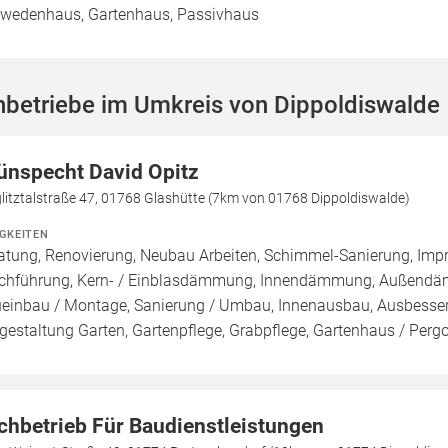
wedenhaus, Gartenhaus, Passivhaus
hbetriebe im Umkreis von Dippoldiswalde
ünspecht David Opitz
litztalstraße 47, 01768 Glashütte (7km von 01768 Dippoldiswalde)
IGKEITEN
atung, Renovierung, Neubau Arbeiten, Schimmel-Sanierung, Imp
chführung, Kern- / Einblasdämmung, Innendämmung, Außend
einbau / Montage, Sanierung / Umbau, Innenausbau, Ausbesseru
estaltung Garten, Gartenpflege, Grabpflege, Gartenhaus / Pergol
chbetrieb Für Baudienstleistungen