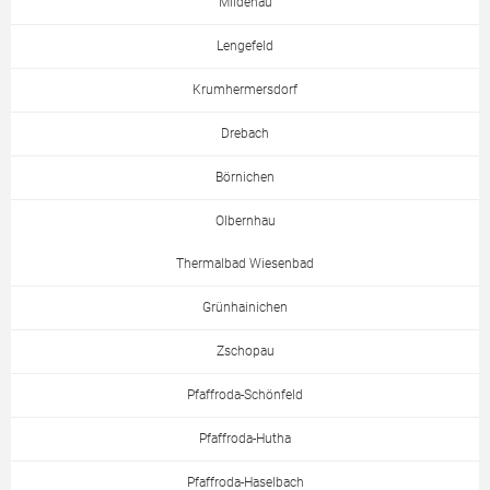
Mildenau
Lengefeld
Krumhermersdorf
Drebach
Börnichen
Olbernhau
Thermalbad Wiesenbad
Grünhainichen
Zschopau
Pfaffroda-Schönfeld
Pfaffroda-Hutha
Pfaffroda-Haselbach