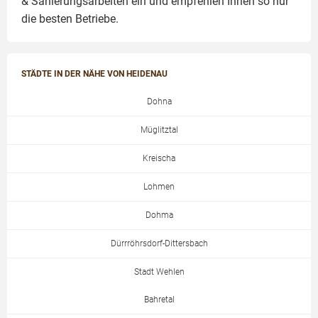
& Sanierungsarbeiten
ein und empfehlen Ihnen so nur
die besten Betriebe.
STÄDTE IN DER NÄHE VON HEIDENAU
Dohna
Müglitztal
Kreischa
Lohmen
Dohma
Dürrröhrsdorf-Dittersbach
Stadt Wehlen
Bahretal